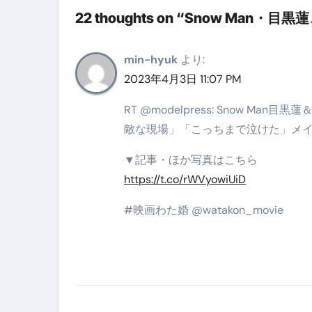
22 thoughts on “Snow Man・目
【海外ツアー完全ガイド】アジア
新春スペシャルセール完全ガイド
min-hyuk
より:
【ムームードメイン】 【.sit
2023年4月3日 11:07 PM
梅干しを毎日食べたらどうなるの？
RT @modelpress: Snow 
敵な現場」「こっちまで泣けた」メ
ブルーベリーを毎日食べたらどう
▼記事・ほか写真はこちら
バナナを毎日食べたらどうなるの？
https://t.co/rWVyowiUiD
筋トレせずにプロテインを飲み続
#映画わた婚 @watakon_movie
ドメイン取得からホームページ
かいまき（掻巻き）超完全ガイ
【最新版】掛け布団の選び方“
【アシストステッパー】ハンド