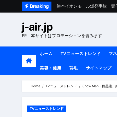
Skip
Breaking
熊本イオンモール爆発事故｜責
to
1ヶ月で7kg痩せる方法#ダイエッ
content
j-air.jp
1万回再生!!【更年期ダイエ
PR：本サイトはプロモーションを含みます
【医者が教える】本当に痩せる
中町綾が2週間で3.5kg痩せた方法 
ホーム
TVニューストレンド
マ
【医者が解説】食べたら痩せる食
美容・健康
育毛
サイトマップ
【医者が解説】このふくらはぎ
【ダイエット迷子必見】38歳
Home
TVニューストレンド
Snow Man・目黒蓮
【美容】ダイエットに対する私
【1日ダイエットルーティン】運動
TVニューストレンド
『葬送のフリーレン』の学び｜