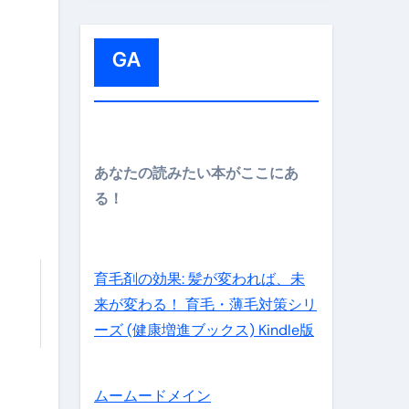
:
GA
メイン】
あなたの読みたい本がここにあ
る！
の先さらに貧しくなります。【 竹花貴騎 切り抜き 会社員 
育毛剤の効果: 髪が変われば、未
来が変わる！ 育毛・薄毛対策シリ
ーズ (健康増進ブックス) Kindle版
ムームードメイン