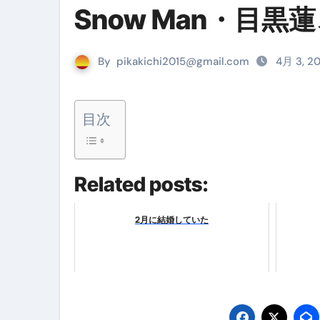
Snow Man・目黒
リサイクル業者の無料回収・無
山梨県震度6弱と富士山噴火の関
By
pikakichi2015@gmail.com
4月 3, 2
青森県震度6とベネゼエラM7級
Cookie同意管理ツール「ST
目次
金融ブラックでも毎日「ビット
【輸入消費税】輸入に消費税は
Related posts:
この動画は国にすぐ消されます。
意外にありえる？日経平均400
2月に結婚していた
アフィリエイト【稼げるキーワード
【必見】融資受けるなら”コレ”を確
弁護士が教える「投資詐欺」に引