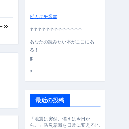
ピカキチ叢書
ー
↑↑↑↑↑↑↑↑↑↑↑↑↑
あなたの読みたい本がここにあ
る！
g:
日】 #bitcoin #全財産 #暗号資産
a:
最近の投稿
「地震は突然、備えは今日か
ら。」防災意識を日常に変える地