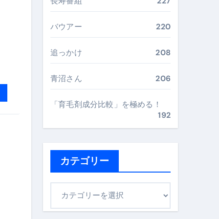
長寿番組
227
最安値で実現する究極の旅術
バウアー
220
再定義する新しいサプリ体験
追っかけ
208
完全ガイドブック
青沼さん
206
「育毛剤成分比較」を極める！
まで目的別に失敗しない
192
ックリスト（高齢者にも）
カテゴリー
飛び散り対策の選び方
に“満足度MAX”で食べるコツ
カ
テ
ゴ