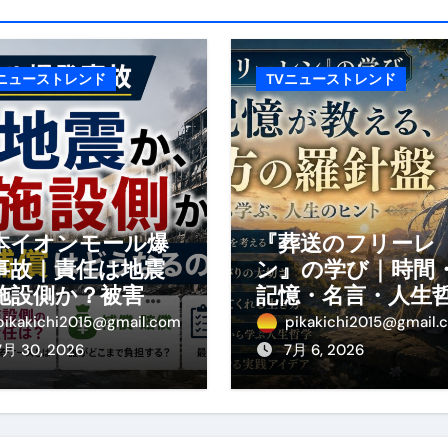
の真実
の？①【30秒でわかる効果まとめ】#アーモンド #ダイエット 
Vニューストレンド
TVニューストレンド
返済か、自己破産かひろゆきさんならどちらを選びますか？ #sh
康、ダイエットにとても重要な女性ホルモンと男性ホルモン
行っても返金されません
本イオンモール爆
『葬送のフリーレ
事故｜責任は地震
ン』の学び｜時間
めドメイン特集- ビジネスの信用を築く――そのすべての起点
施設側か？被害者
記憶・名言・人生
の補償や損害賠償
学から読み解く生
2026 完全攻略ガイド 今こそ買い時！ゲーミングPC・高性能BT
pikakichi2015@gmail.com
pikakichi2015@gmail.
わかりやすく解説
方
7月 30, 2026
7月 6, 2026
時代へ Pebblebee × iMazing で完成する「究極のス
マホ代。 BB.exciteモバイル「Fitプラン」完全ガイド
る」に変わる30日間 ― 科学的メソッドで英語脳を作る完全