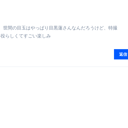
トリ超新春セール＆セット割完全攻略ガイド｜海外・国内旅行を
― 正しく知ることが、最大の感染対策になる ―
幸せな結婚、世間の目玉はやっぱり目黒蓮さんなんだろうけど、特撮
 飲むミスト（IN MIST）とは何か──「飲む」という行為を
い役らしくてすごい楽しみ
来を彩る方法――「ただのイベント」を一生の思い出に変える
だけ」じゃない。日常の“重だるさ”を軽くする選択肢
返信
イド｜スマホ対応・防寒・撥水・作業用（ニトリル/ビニール）
り・肌へのやさしさ・防水・充電方式まで失敗しない選び方
集音器との違い・タイプ別比較・価格の考え方・失敗しないチェ
ド：高級クリッパー・ニッパー・電動まで、硬い爪／巻き爪／
：ズワイ・タラバ・ポーション・カット済みの選び方と、年末年始
暮らしが生んだ“完成された保存食文化”