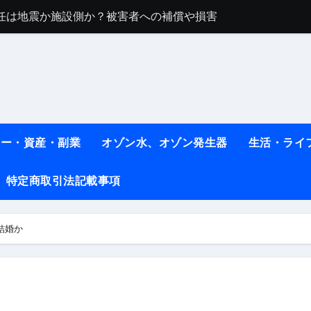
任は地震か施設側か？被害者への補償や損害賠償をわかりやす
ト #料理 #レシピ
ット】朝に食べるだけで痩せ体質になるタンパク質3選！
薬はコレ！ #医療ダイエット
#shots
ネー・資産・副業
オゾン水、オゾン発生器
生活・ライ
べ物7選 #ダイエット
特定商取引法記載事項
痩せ本当に効果ある？ #エクササイズ
人生最後のダイエット、食事はこれからやりました！【あすけん
、結婚か
の考え方と実践方法を解説します【健康】
なしで2ヶ月で10kg減量した、私の痩せる9つの習慣 | レシピ
時間・記憶・名言・人生哲学から読み解く生き方