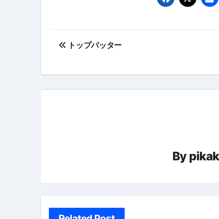
【PR】フリーランス必見！入
【2023年最新】金融ブラックでも
投
個人事業主は銀行から融資を受けると
トップバッター
稿
【誰でも出来る】3万円が10％増
ナ
【即金】3時間で5万円稼ぐ
ビ
【超高騰】爆上がりしたビットコイン
ゲ
Q：借りた借金を返さなくていい場
ー
【必見】もう営業電話は怖くな
By
pika
シ
フリーランス・個人事業主にお
ョ
自己破産中に絶対にしてはダメ
ン
自己破産にまつわるよくある勘違い
Related Post
体脂肪が落ちる朝食3選 #ダイ