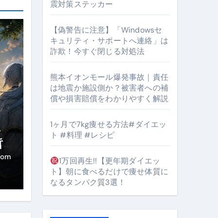
震対策ステッカー
【偽警告に注意】「Windowsセ
#筋トレ #美容 #健康 #雑学 #ナレーター #小林将大
キュリティ・サポートへ連絡」は
詐欺！今すぐ閉じる対処法
orts
熊本イオンモール爆発事故｜責任
は地震か施設側か？被害者への補
償や損害賠償をわかりやすく解説
1ヶ月で7kg痩せる方法#ダイエッ
・
ト #料理 #レシピ
となるのが独自ドメイン
哲
き
Oを最安で手に入れる方法
com
1万回再生!!【更年期ダイエッ
ト】朝に食べるだけで痩せ体質に
マホ防衛システム」完全ガイド
なるタンパク質3選！
ガイド