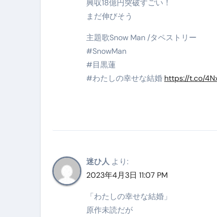
興収18億円突破すごい！
スイーツ完全ガイド ― 人生を
まだ伸びそう
「地震は突然、備えは今日から
主題歌Snow Man /タペストリー
#SnowMan
#目黒蓮
#わたしの幸せな結婚
https://t.co/4
迷ひ人
より:
2023年4月3日 11:07 PM
「わたしの幸せな結婚」
原作未読だが