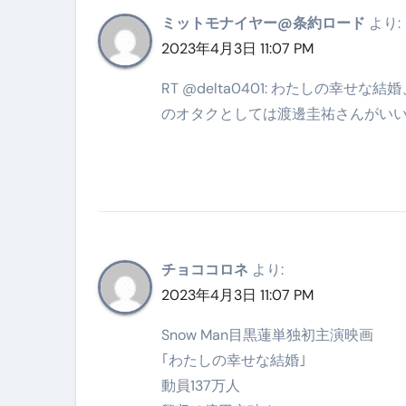
【2026年最新保存版】エア
ミットモナイヤー@条約ロード
より:
2023年4月3日 11:07 PM
コロナウイルス完全解説ガイド 
RT @delta0401: わたしの
「3秒で整う、新しい栄養補給」
のオタクとしては渡邊圭祐さんがい
クリスマスの魔法で、心と未
磁気ネックレスは「首に着ける
【最新】手袋の選び方 完全ガ
電気カミソリ完全ガイド｜深剃
チョココロネ
より:
補聴器の選び方 完全ガイド｜
2023年4月3日 11:07 PM
失敗しない「爪切り」完全ガイ
Snow Man目黒蓮単独初主演映画
失敗しない「カニ」完全ガイド
｢わたしの幸せな結婚｣
松前漬とは何か──北海道の海と
動員137万人