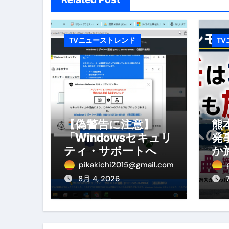
No.102 9割が勘違い 自己破産
アーモンドを毎日食べたらどうなる
TVニューストレンド
T
【ひろゆき】借金1億円あります 
セラピストのための！美容、健
弁護士解説【詐欺被害】警察に
5キロ痩せる簡単な方法
【偽警告に注意】
熊
「Windowsセキュリ
発
ムームードメイン 2月のおすす
ティ・サポートへ連
か
絡」は詐欺！今すぐ
へ
FRONTIER スーパーセール
pikakichi2015@gmail.com
閉じる対処法
を
8月 4, 2026
なくす不安と消える恐怖をゼロにする
使った分だけ支払う、いちばん賢いス
英語が「聞こえる・分かる・話せ