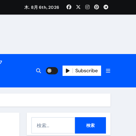
く解説
木. 8月 6th, 2026
フ
Subscribe
活用術】
付き | ダイエット中の食事
検
索