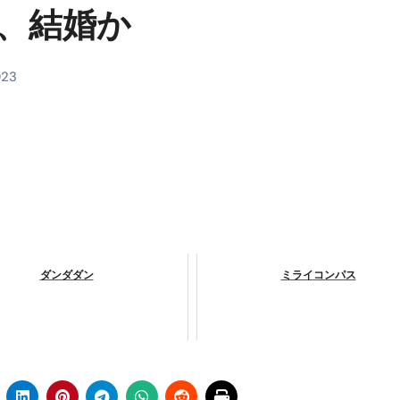
蓮、結婚か
料査定は危険？情報収集との関係と見分け方を解説
係｜最新観測データと前兆現象を徹底解説【2026】
023
地震の関連性は？
RIGHT」取り扱い開始＆リリース記念キャンペーン【ムームード
コイン」がもらえる超お得アプリ
かかるのか？勘定科目・仕訳・申告書記載方法
これが日本が残念な国になった理由です。国民は●●をしないとこ
00円を妄想シナリオ検証してみた！ズボラ株投資
ダンダダン
ミライコンパス
】一覧※YouTubeブログSNS共通
実に取り組むべき！ #shorts
っかからないための方法 #投資詐欺 #詐欺 #弁護士 #法律