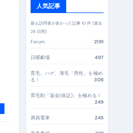
人気記事
ぶ”実践大全
Peach／FDA／ソラシドエアを目的別に選ぶコツと、失敗し
最も訪問者が多かった記事 10 件 (過去
28 日間)
る。いま選ばれている新定番ドメイン
Forum
2191
 #美容 #健康 #雑学 #ナレーター #小林将大
#美容 #健康 #雑学 #ナレーター #小林将大
日曜劇場
497
 #美容 #健康 #雑学 #ナレーター #小林将大
育毛、ハゲ、薄毛「男性」を極め
る！
308
育毛剤「返金(保証)」を極める！
249
おすすめ・選び方・洗い方・Q&Aまで
あなたの寝室に最適解を出す快眠ガイド
満員電車
245
“足腰と体幹”を育てる選び方＆続け方ガイド