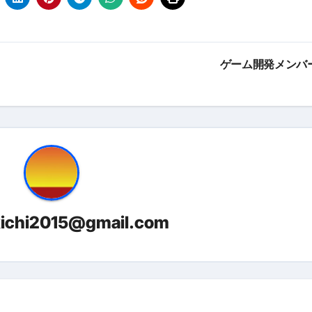
金前の売上をすぐに現金で受け取る方法
可能な資金調達法3選！#shorts
リスクが高い #shorts
ゲーム開発メンバ
量の「33000円」になる！
セルフバックの全貌！危険回避と安全な稼ぎ方を徹底解説
に695万円も投資してる営業39歳サラリーマン【2025年10月3
合ってありますか？#Shorts
い！初心者でも成果を出す電話の仕方はコレ！
kichi2015@gmail.com
すすめの資金調達4選
なこと7選
4選#Shorts
エット