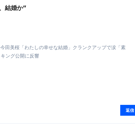
黒蓮、結婚か”
最安1万円台＆ハワイ朝食付き割引まで網羅 ― “失敗せずに選
：国内航空券＋ホテルが“セット割”で最安級！ スカイマーク／
e】今注目のドメインをご紹介
何をするサイトか”が一目で伝わ
①【30秒でわかる効果まとめ】#梅干し #ダイエット #筋トレ
Man目黒蓮＆今田美桜「わたしの幸せな結婚」クランクアップで涙「素
イキング公開に反響
なるの？②【30秒でわかる効果まとめ】#ダイエット #筋トレ 
①【30秒でわかる効果まとめ】#バナナ #ダイエット #筋トレ
けたらどうなるのか？ #ダイエット #プロテイン #痩せる
完成まで。ムームードメインなら“全部まとめて”安心スタート
ド｜“着る布団”で肩・首・足元の冷えを根こそぎ防ぐ！素材別
返信
完全攻略”｜シンサレート・羽毛・人工羽毛・調温・吸湿発熱…
ル付き・筋力アシスト・ツイスト・天然木まで徹底分類！室内で