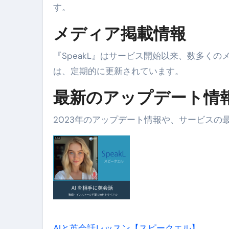
す。
クリスマスの魔法で、心と
メディア掲載情報
磁気ネックレスは「首に着ける
【最新】手袋の選び方 完全ガ
『SpeakL』はサービス開始以来、数多く
は、定期的に更新されています。
電気カミソリ完全ガイド｜深剃
最新のアップデート情
補聴器の選び方 完全ガイド｜
失敗しない「爪切り」完全ガイ
2023年のアップデート情報や、サービスの
失敗しない「カニ」完全ガイド
松前漬とは何か──北海道の海と
スイーツ完全ガイド ― 人生を
「地震は突然、備えは今日から
AIと英会話レッスン【スピークエル】