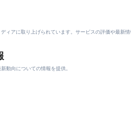
未来を彩る方法――「ただのイベント」を一生の思い出に変え
だけ」じゃない。日常の“重だるさ”を軽くする選択肢
イド｜スマホ対応・防寒・撥水・作業用（ニトリル/ビニール）
のメディアに取り上げられています。サービスの評価や最新情
り・肌へのやさしさ・防水・充電方式まで失敗しない選び方
報
集音器との違い・タイプ別比較・価格の考え方・失敗しないチェ
ド：高級クリッパー・ニッパー・電動まで、硬い爪／巻き爪／
最新動向についての情報を提供。
：ズワイ・タラバ・ポーション・カット済みの選び方と、年末年始
暮らしが生んだ“完成された保存食文化”
少しだけ甘くする、現代スイーツ文化のすべて ―
。」防災意識を日常に変える地震対策ステッカー