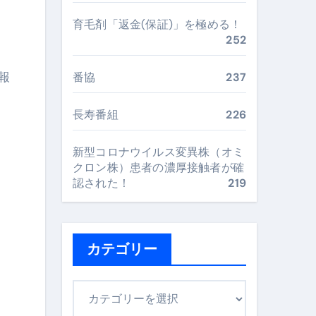
る完全ガイドブック
育毛剤「返金(保証)」を極める！
252
まで目的別に失敗しない
報
番協
237
長寿番組
226
ックリスト（高齢者にも）
新型コロナウイルス変異株（オミ
飛び散り対策の選び方
クロン株）患者の濃厚接触者が確
認された！
219
に“満足度MAX”で食べるコツ
カテゴリー
カ
テ