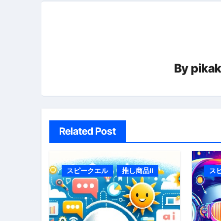
ゲ
ー
シ
By
pika
ョ
ン
Related Post
スピークエル
推し商品II
ス