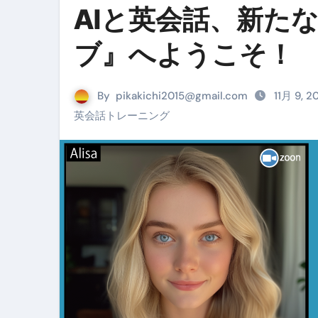
AIと英会話、新た
Cookie同意管理ツール「ST
金融ブラックでも毎日「ビット
ブ』へようこそ！
【輸入消費税】輸入に消費税は
By
pikakichi2015@gmail.com
この動画は国にすぐ消されます。
11月 9, 
英会話トレーニング
意外にありえる？日経平均400
アフィリエイト【稼げるキーワード
【必見】融資受けるなら”コレ”を確
弁護士が教える「投資詐欺」に引
【PR】フリーランス必見！入
【2023年最新】金融ブラックでも
個人事業主は銀行から融資を受けると