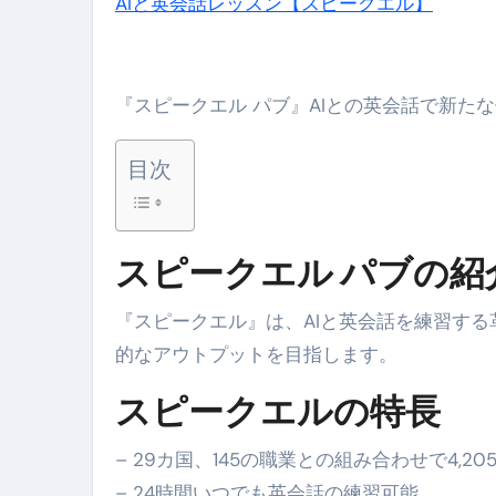
AIと英会話レッスン【スピークエル】
セラピストのための！美容、健
弁護士解説【詐欺被害】警察に
『スピークエル パブ』AIとの英会話で新た
5キロ痩せる簡単な方法
目次
ムームードメイン 2月のおすす
FRONTIER スーパーセール
スピークエル パブの紹
なくす不安と消える恐怖をゼロにする
使った分だけ支払う、いちばん賢いス
『スピークエル』は、AIと英会話を練習す
的なアウトプットを目指します。
英語が「聞こえる・分かる・話せ
【海外ツアー完全ガイド】アジア
スピークエルの特長
新春スペシャルセール完全ガイド
– 29カ国、145の職業との組み合わせで4,2
【ムームードメイン】 【.sit
– 24時間いつでも英会話の練習可能。