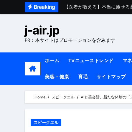
Skip
Breaking
【医者が教える】本当に痩せる
to
中町綾が2週間で3.5kg痩せた方法 
content
j-air.jp
【医者が解説】食べたら痩せる食
PR：本サイトはプロモーションを含みます
【医者が解説】このふくらはぎ
【ダイエット迷子必見】38歳
ホーム
TVニューストレンド
マ
【美容】ダイエットに対する私
美容・健康
育毛
サイトマップ
【1日ダイエットルーティン】運動
『葬送のフリーレン』の学び｜
Home
スピークエル
AIと英会話、新たな体験の『
リサイクル業者の無料回収・無
山梨県震度6弱と富士山噴火の関
スピークエル
青森県震度6とベネゼエラM7級