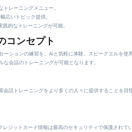
彩なトレーニングメニュー。
①【30秒でわかる効果まとめ】#梅干し #ダイエット #筋トレ
る幅広いトピック提供。
なるの？②【30秒でわかる効果まとめ】#ダイエット #筋トレ 
、実践的なトレーニングが可能。
①【30秒でわかる効果まとめ】#バナナ #ダイエット #筋トレ
のコンセプト
けたらどうなるのか？ #ダイエット #プロテイン #痩せる
セーションの練習を、AIと気軽に体験。スピークエルを使
完成まで。ムームードメインなら“全部まとめて”安心スタート
ルな会話のトレーニングが可能となります。
ド｜“着る布団”で肩・首・足元の冷えを根こそぎ防ぐ！素材別
完全攻略”｜シンサレート・羽毛・人工羽毛・調温・吸湿発熱…
。英会話トレーニングをより多くの人々に提供することを目
ル付き・筋力アシスト・ツイスト・天然木まで徹底分類！室内で
トリ超新春セール＆セット割完全攻略ガイド｜海外・国内旅行を
― 正しく知ることが、最大の感染対策になる ―
様のクレジットカード情報は最高のセキュリティで保護されて
 飲むミスト（IN MIST）とは何か──「飲む」という行為を