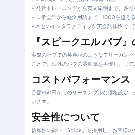
– 発音トレーニングから英文添削まで、多
梅干しを毎日食べたらどうなるの？
– 日常会話から経済用語まで、1000を超え
ブルーベリーを毎日食べたらどう
– AIとのインタラクティブな英会話体験で
バナナを毎日食べたらどうなるの？
『スピークエル パブ』
筋トレせずにプロテインを飲み続
実際のパブでの英会話のようなフリーカンバ
ドメイン取得からホームページ
ことで、海外のパブの雰囲気を再現し、リア
かいまき（掻巻き）超完全ガイ
コストパフォーマンス
【最新版】掛け布団の選び方“
月額650円からのリーズナブルな価格設定
【アシストステッパー】ハンド
います。
【2026年最新保存版】エア
安全性について
コロナウイルス完全解説ガイド 
信頼性の高い「Stripe」を採用し、お客
「3秒で整う、新しい栄養補給」