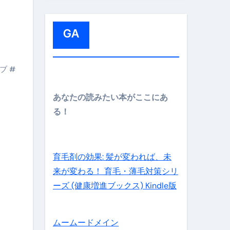
:
メイン】
GA
の先さらに貧しくなります。【 竹花貴騎 切り抜き 会社員 
パブ
#
あなたの読みたい本がここにあ
る！
育毛剤の効果: 髪が変われば、未
来が変わる！ 育毛・薄毛対策シリ
ーズ (健康増進ブックス) Kindle版
ムームードメイン