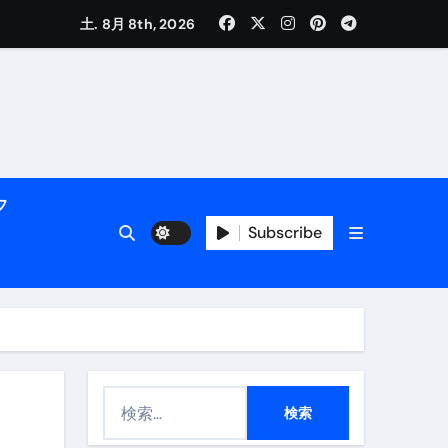
土. 8月 8th, 2026
活用術】
フ
Subscribe
付き | ダイエット中の食事
検
索