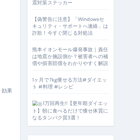
震対策ステッカー
【偽警告に注意】「Windowsセ
キュリティ・サポートへ連絡」は
詐欺！今すぐ閉じる対処法
熊本イオンモール爆発事故｜責任
となるのが独自ドメイン
は地震か施設側か？被害者への補
Oを最安で手に入れる方法
償や損害賠償をわかりやすく解説
マホ防衛システム」完全ガイド
1ヶ月で7kg痩せる方法#ダイエッ
ト #料理 #レシピ
、効果
ガイド
1万回再生!!【更年期ダイエッ
ト】朝に食べるだけで痩せ体質に
ぶ”実践大全
なるタンパク質3選！
Peach／FDA／ソラシドエアを目的別に選ぶコツと、失敗し
わる。いま選ばれている新定番ドメイン