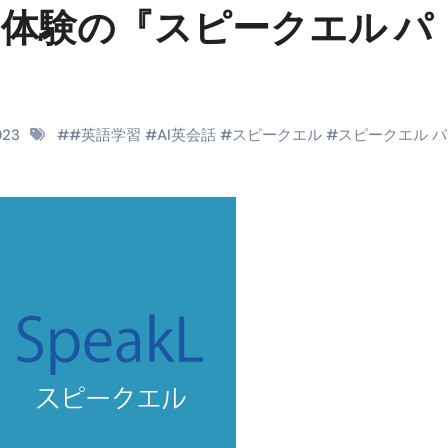
な体験の『スピークエル パ
RIGHT」取り扱い開始＆リリース記念キャンペーン【ムームード
コイン」がもらえる超お得アプリ
かかるのか？勘定科目・仕訳・申告書記載方法
これが日本が残念な国になった理由です。国民は●●をしないとこ
2023
#
#英語学習
#
AI英会話
#
スピークエル
#
スピークエル 
00円を妄想シナリオ検証してみた！ズボラ株投資
】一覧※YouTubeブログSNS共通
実に取り組むべき！ #shorts
っかからないための方法 #投資詐欺 #詐欺 #弁護士 #法律
金前の売上をすぐに現金で受け取る方法
可能な資金調達法3選！#shorts
リスクが高い #shorts