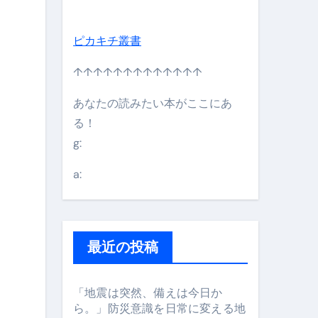
ピカキチ叢書
日】 #bitcoin #全財産 #暗号資産
↑↑↑↑↑↑↑↑↑↑↑↑↑
あなたの読みたい本がここにあ
る！
g:
a:
最近の投稿
#筋トレ #美容 #健康 #雑学 #ナレーター #小林将大
「地震は突然、備えは今日か
ら。」防災意識を日常に変える地
orts