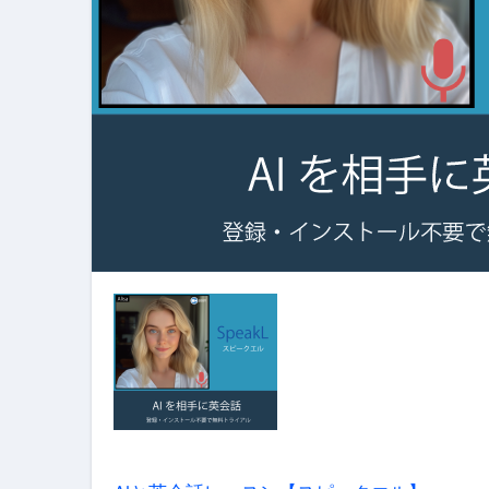
【誰でも出来る】3万円が10％増
【即金】3時間で5万円稼
【超高騰】爆上がりしたビットコイン
Q：借りた借金を返さなくていい場
【必見】もう営業電話は怖くな
フリーランス・個人事業主にお
自己破産中に絶対にしてはダメ
自己破産にまつわるよくある勘違い
体脂肪が落ちる朝食3選 #ダイ
No.102 9割が勘違い 自己破産
アーモンドを毎日食べたらどうなる
【ひろゆき】借金1億円あります 