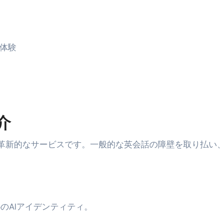
康、ダイエットにとても重要な女性ホルモンと男性ホルモン
行っても返金されません
な体験
めドメイン特集- ビジネスの信用を築く――そのすべての起点
2026 完全攻略ガイド 今こそ買い時！ゲーミングPC・高性能BT
介
時代へ Pebblebee × iMazing で完成する「究極のス
マホ代。 BB.exciteモバイル「Fitプラン」完全ガイド
る革新的なサービスです。一般的な英会話の障壁を取り払い
る」に変わる30日間 ― 科学的メソッドで英語脳を作る完全
最安1万円台＆ハワイ朝食付き割引まで網羅 ― “失敗せずに選
：国内航空券＋ホテルが“セット割”で最安級！ スカイマーク／
05のAIアイデンティティ。
e】今注目のドメインをご紹介
何をするサイトか”が一目で伝