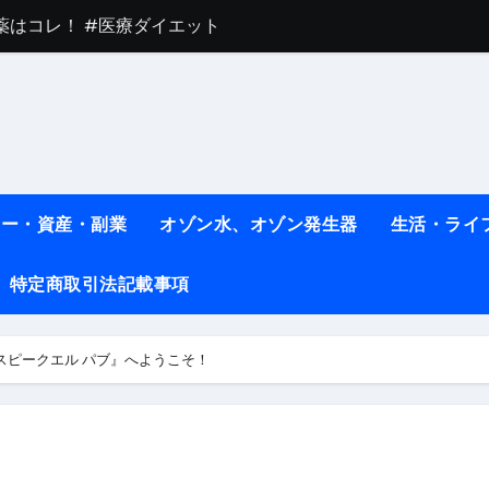
薬はコレ！ #医療ダイエット
#shots
べ物7選 #ダイエット
痩せ本当に効果ある？ #エクササイズ
人生最後のダイエット、食事はこれからやりました！【あすけん
ネー・資産・副業
オゾン水、オゾン発生器
生活・ライ
の考え方と実践方法を解説します【健康】
特定商取引法記載事項
なしで2ヶ月で10kg減量した、私の痩せる9つの習慣 | レシピ
時間・記憶・名言・人生哲学から読み解く生き方
スピークエル パブ』へようこそ！
料査定は危険？情報収集との関係と見分け方を解説
係｜最新観測データと前兆現象を徹底解説【2026】
地震の関連性は？