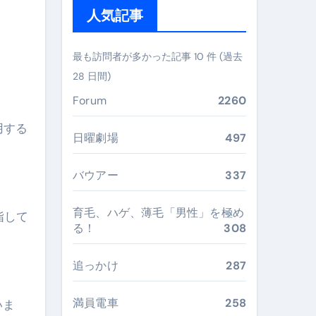
人気記事
 #美容 #健康 #雑学 #ナレーター #小林将大
#美容 #健康 #雑学 #ナレーター #小林将大
最も訪問者が多かった記事 10 件 (過去
28 日間)
 #美容 #健康 #雑学 #ナレーター #小林将大
Forum
2260
用する
日曜劇場
497
おすすめ・選び方・洗い方・Q&Aまで
バウアー
337
あなたの寝室に最適解を出す快眠ガイド
育毛、ハゲ、薄毛「男性」を極め
指して
“足腰と体幹”を育てる選び方＆続け方ガイド
る！
308
最安値で実現する究極の旅術
追っかけ
287
満員電車
258
いま
再定義する新しいサプリ体験