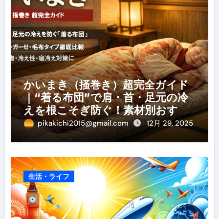
かいまき（掻巻き）超完全ガイド
｜“着る布団”で肩・首・足元の冷
えを根こそぎ防ぐ！素材別おすす
め・選び方・洗い方・Q&Aまで
pikakichi2015@gmail.com
12月 29, 2025
生活・ライフ