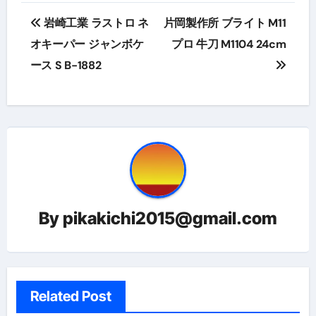
投
岩崎工業 ラストロ ネ
片岡製作所 ブライト M11
稿
オキーパー ジャンボケ
プロ 牛刀 M1104 24cm
ース S B-1882
ナ
ビ
ゲ
ー
シ
ョ
By
pikakichi2015@gmail.com
ン
Related Post