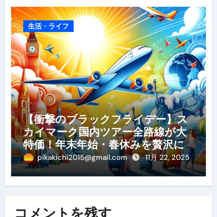
生活・ライフ
【衝撃のブラックフライデー】ス
カイマーク国内ツアー全路線が大
特価！年末年始・春休みを贅沢に
過ごす賢い予約ガイド
pikakichi2015@gmail.com
11月 22, 2025
コメントを残す