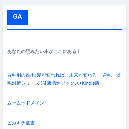
GA
あなたの読みたい本がここにある！
育毛剤の効果: 髪が変われば、未来が変わる！ 育毛・薄
毛対策シリーズ (健康増進ブックス) Kindle版
ムームードメイン
ピカキチ叢書