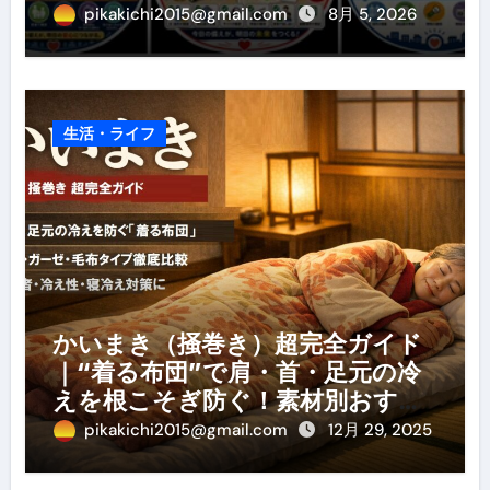
pikakichi2015@gmail.com
8月 5, 2026
生活・ライフ
かいまき（掻巻き）超完全ガイド
｜“着る布団”で肩・首・足元の冷
えを根こそぎ防ぐ！素材別おすす
め・選び方・洗い方・Q&Aまで
pikakichi2015@gmail.com
12月 29, 2025