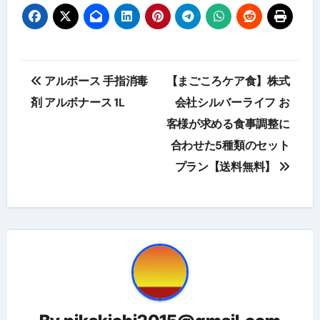
投
アルボース 手指消毒
【まごころケア食】株式
稿
剤 アルボナース 1L
会社シルバーライフ お
客様が求める食事調整に
ナ
合わせた5種類のセット
ビ
プラン【送料無料】
ゲ
ー
シ
ョ
ン