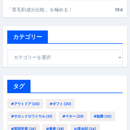
「育毛剤成分比較」を極める！
194
カテゴリー
カ
テ
ゴ
リ
ー
タグ
#アウトドア
(20)
#ギフト
(20)
#サロンドロワイヤル
(31)
#マネー
(29)
#副業
(32)
#英語学習
(26)
#資産
(29)
AI英会話
(24)