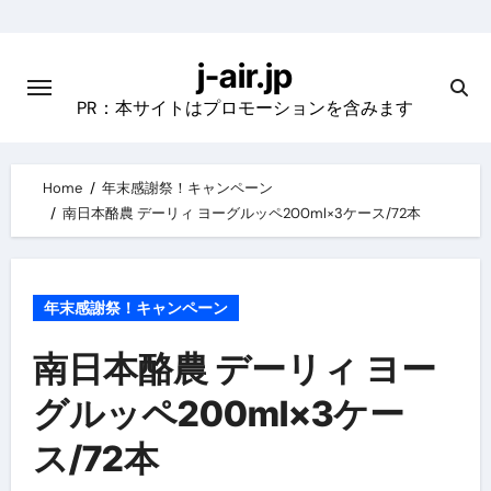
Skip
to
j-air.jp
content
PR：本サイトはプロモーションを含みます
Home
年末感謝祭！キャンペーン
南日本酪農 デーリィ ヨーグルッペ200ml×3ケース/72本
年末感謝祭！キャンペーン
南日本酪農 デーリィ ヨー
グルッペ200ml×3ケー
ス/72本