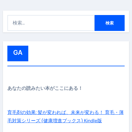
検
索
:
GA
あなたの読みたい本がここにある！
育毛剤の効果: 髪が変われば、未来が変わる！ 育毛・薄
毛対策シリーズ (健康増進ブックス) Kindle版