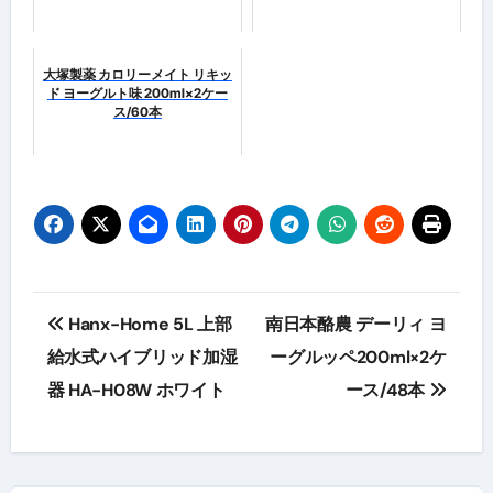
大塚製薬 カロリーメイト リキッ
ド ヨーグルト味 200ml×2ケー
ス/60本
投
Hanx-Home 5L 上部
南日本酪農 デーリィ ヨ
稿
給水式ハイブリッド加湿
ーグルッペ200ml×2ケ
器 HA-H08W ホワイト
ース/48本
ナ
ビ