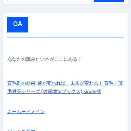
:
GA
あなたの読みたい本がここにある！
育毛剤の効果: 髪が変われば、未来が変わる！ 育毛・薄
毛対策シリーズ (健康増進ブックス) Kindle版
ムームードメイン