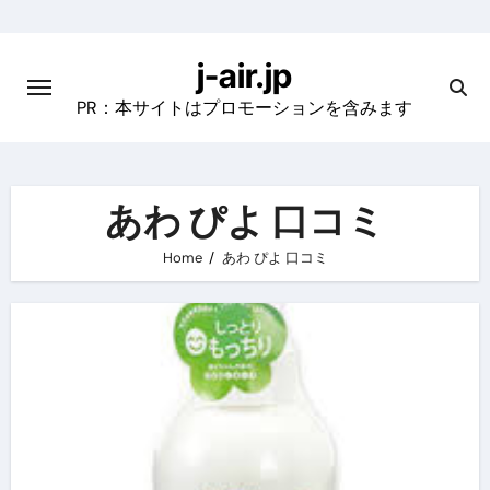
Skip
to
j-air.jp
content
PR：本サイトはプロモーションを含みます
あわ ぴよ 口コミ
Home
あわ ぴよ 口コミ