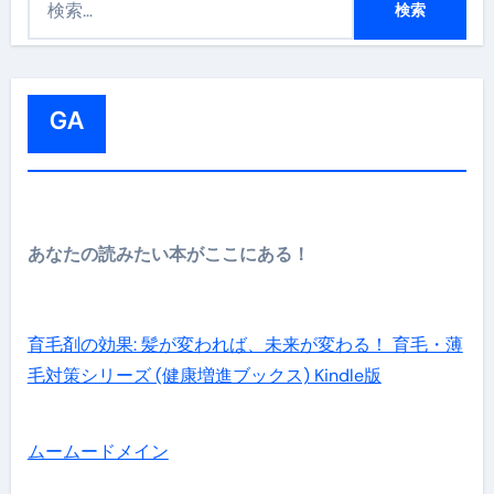
索
:
GA
あなたの読みたい本がここにある！
育毛剤の効果: 髪が変われば、未来が変わる！ 育毛・薄
毛対策シリーズ (健康増進ブックス) Kindle版
ムームードメイン