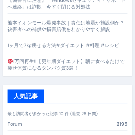
【偽警告に注意】「Windowsセキュリティ・サポート
へ連絡」は詐欺！今すぐ閉じる対処法
熊本イオンモール爆発事故｜責任は地震か施設側か？
被害者への補償や損害賠償をわかりやすく解説
1ヶ月で7kg痩せる方法#ダイエット #料理 #レシピ
1万回再生!!【更年期ダイエット】朝に食べるだけで
痩せ体質になるタンパク質3選！
人気記事
最も訪問者が多かった記事 10 件 (過去 28 日間)
Forum
2195