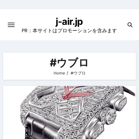
Skip
to
j-air.jp
content
PR：本サイトはプロモーションを含みます
#ウブロ
Home
#ウブロ