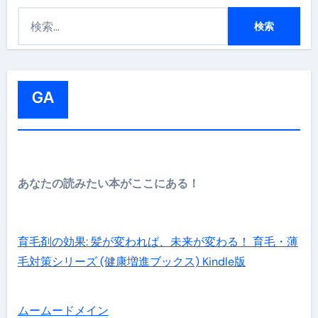
検
索
:
GA
あなたの読みたい本がここにある！
育毛剤の効果: 髪が変われば、未来が変わる！ 育毛・薄
毛対策シリーズ (健康増進ブックス) Kindle版
ムームードメイン