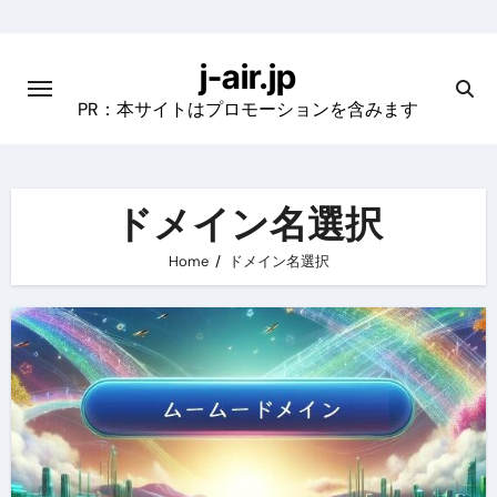
Skip
to
j-air.jp
content
PR：本サイトはプロモーションを含みます
ドメイン名選択
Home
ドメイン名選択