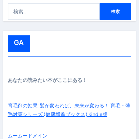
検
索
:
GA
あなたの読みたい本がここにある！
育毛剤の効果: 髪が変われば、未来が変わる！ 育毛・薄
毛対策シリーズ (健康増進ブックス) Kindle版
ムームードメイン