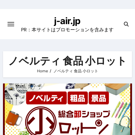
Skip
to
j-air.jp
content
PR：本サイトはプロモーションを含みます
ノベルティ 食品 小ロット
Home
ノベルティ 食品 小ロット