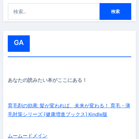
検
索
:
GA
あなたの読みたい本がここにある！
育毛剤の効果: 髪が変われば、未来が変わる！ 育毛・薄
毛対策シリーズ (健康増進ブックス) Kindle版
ムームードメイン