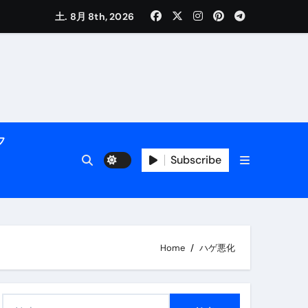
土. 8月 8th, 2026
活用術】
フ
付き | ダイエット中の食事
Subscribe
Home
ハゲ悪化
メイン】
検