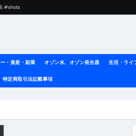
#shots
べ物7選 #ダイエット
痩せ本当に効果ある？ #エクササイズ
人生最後のダイエット、食事はこれからやりました！【あすけん
の考え方と実践方法を解説します【健康】
ネー・資産・副業
オゾン水、オゾン発生器
生活・ライ
なしで2ヶ月で10kg減量した、私の痩せる9つの習慣 | レシピ
特定商取引法記載事項
時間・記憶・名言・人生哲学から読み解く生き方
料査定は危険？情報収集との関係と見分け方を解説
係｜最新観測データと前兆現象を徹底解説【2026】
地震の関連性は？
RIGHT」取り扱い開始＆リリース記念キャンペーン【ムームード