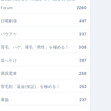
#美容 #健康 #雑学 #ナレーター #小林将大
Forum
2260
 #美容 #健康 #雑学 #ナレーター #小林将大
日曜劇場
497
バウアー
337
育毛、ハゲ、薄毛「男性」を極める！
308
おすすめ・選び方・洗い方・Q&Aまで
あなたの寝室に最適解を出す快眠ガイド
追っかけ
287
“足腰と体幹”を育てる選び方＆続け方ガイド
満員電車
258
最安値で実現する究極の旅術
育毛剤「返金(保証)」を極める！
252
再定義する新しいサプリ体験
番協
237
完全ガイドブック