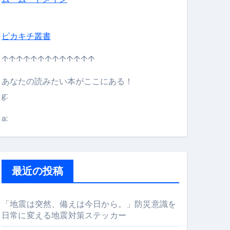
日】 #bitcoin #全財産 #暗号資産
ピカキチ叢書
↑↑↑↑↑↑↑↑↑↑↑↑↑
あなたの読みたい本がここにある！
g:
a:
最近の投稿
#筋トレ #美容 #健康 #雑学 #ナレーター #小林将大
「地震は突然、備えは今日から。」防災意識を
orts
日常に変える地震対策ステッカー