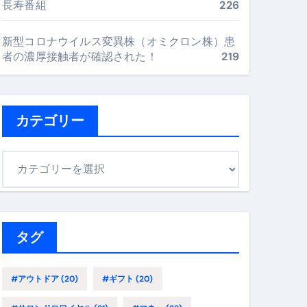
長寿番組
226
新型コロナウイルス変異株（オミクロン株）患
まで目的別に失敗しない
者の濃厚接触者が確認された！
219
ックリスト（高齢者にも）
カテゴリー
飛び散り対策の選び方
に“満足度MAX”で食べるコツ
カ
テ
ゴ
リ
ー
タグ
#アウトドア
(20)
#ギフト
(20)