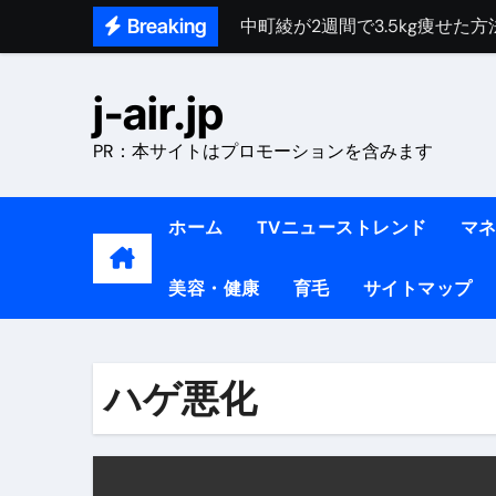
Skip
Breaking
中町綾が2週間で3.5kg痩せた方法 
to
【医者が解説】食べたら痩せる食
content
j-air.jp
【医者が解説】このふくらはぎ
PR：本サイトはプロモーションを含みます
【ダイエット迷子必見】38歳
【美容】ダイエットに対する私
ホーム
TVニューストレンド
マ
【1日ダイエットルーティン】運動
美容・健康
育毛
サイトマップ
『葬送のフリーレン』の学び｜
リサイクル業者の無料回収・無
山梨県震度6弱と富士山噴火の関
ハゲ悪化
青森県震度6とベネゼエラM7級
Cookie同意管理ツール「ST