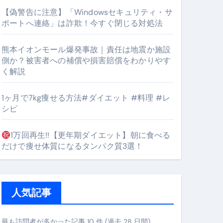
【偽警告に注意】「Windowsセキュリティ・サ
ポートへ連絡」は詐欺！今すぐ閉じる対処法
熊本イオンモール爆発事故｜責任は地震か施設
となるのが独自ドメイン
側か？被害者への補償や損害賠償をわかりやす
く解説
Oを最安で手に入れる方法
1ヶ月で7kg痩せる方法#ダイエット #料理 #レ
マホ防衛システム」完全ガイド
シピ
1万回再生!!【更年期ダイエット】朝に食べる
ガイド
だけで痩せ体質になるタンパク質3選！
ぶ”実践大全
Peach／FDA／ソラシドエアを目的別に選ぶコツと、失敗し
人気記事
る。いま選ばれている新定番ドメイン
 #美容 #健康 #雑学 #ナレーター #小林将大
最も訪問者が多かった記事 10 件 (過去 28 日間)