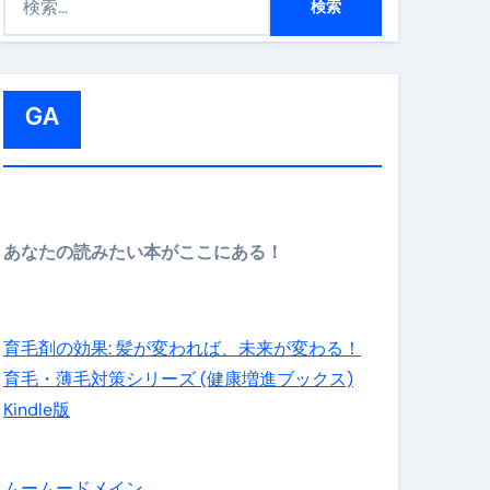
索
:
の先さらに貧しくなります。【 竹花貴騎 切り抜き 会社員 
GA
あなたの読みたい本がここにある！
育毛剤の効果: 髪が変われば、未来が変わる！
育毛・薄毛対策シリーズ (健康増進ブックス)
Kindle版
ムームードメイン