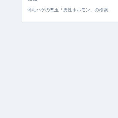
【即金】3時間で5万円稼ぐ
薄毛ハゲの悪玉「男性ホルモン」の検索…
【超高騰】爆上がりしたビットコイン
Q：借りた借金を返さなくていい場
【必見】もう営業電話は怖くな
フリーランス・個人事業主にお
自己破産中に絶対にしてはダメ
自己破産にまつわるよくある勘違い
体脂肪が落ちる朝食3選 #ダイ
No.102 9割が勘違い 自己破産
アーモンドを毎日食べたらどうなる
【ひろゆき】借金1億円あります 
セラピストのための！美容、健