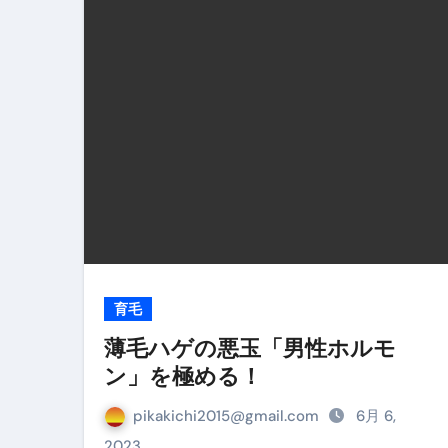
金融ブラックでも毎日「ビット
【輸入消費税】輸入に消費税は
この動画は国にすぐ消されます。
意外にありえる？日経平均400
アフィリエイト【稼げるキーワード
【必見】融資受けるなら”コレ”を確
弁護士が教える「投資詐欺」に引
【PR】フリーランス必見！入
育毛
【2023年最新】金融ブラックでも
薄毛ハゲの悪玉「男性ホルモ
ン」を極める！
個人事業主は銀行から融資を受けると
【誰でも出来る】3万円が10％増
pikakichi2015@gmail.com
6月 6,
2023