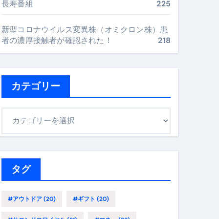
長寿番組
225
最安値で実現する究極の旅術
新型コロナウイルス変異株（オミクロン株）患
者の濃厚接触者が確認された！
218
再定義する新しいサプリ体験
完全ガイドブック
カテゴリー
まで目的別に失敗しない
カ
テ
ゴ
ックリスト（高齢者にも）
リ
飛び散り対策の選び方
ー
タグ
に“満足度MAX”で食べるコツ
#アウトドア
(20)
#ギフト
(20)