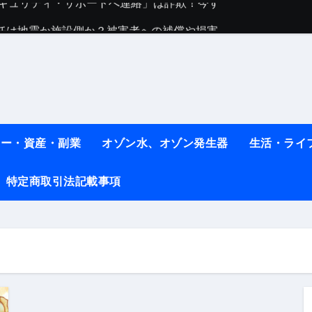
任は地震か施設側か？被害者への補償や損害賠償をわかりやす
ト #料理 #レシピ
ット】朝に食べるだけで痩せ体質になるタンパク質3選！
薬はコレ！ #医療ダイエット
#shots
ネー・資産・副業
オゾン水、オゾン発生器
生活・ライ
べ物7選 #ダイエット
特定商取引法記載事項
痩せ本当に効果ある？ #エクササイズ
人生最後のダイエット、食事はこれからやりました！【あすけん
の考え方と実践方法を解説します【健康】
なしで2ヶ月で10kg減量した、私の痩せる9つの習慣 | レシピ
時間・記憶・名言・人生哲学から読み解く生き方