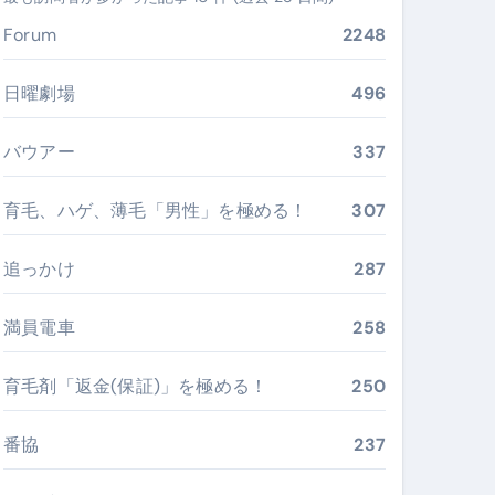
ぶ”実践大全
Forum
2248
Peach／FDA／ソラシドエアを目的別に選ぶコツと、失敗し
日曜劇場
496
る。いま選ばれている新定番ドメイン
バウアー
337
 #美容 #健康 #雑学 #ナレーター #小林将大
育毛、ハゲ、薄毛「男性」を極める！
307
#美容 #健康 #雑学 #ナレーター #小林将大
 #美容 #健康 #雑学 #ナレーター #小林将大
追っかけ
287
満員電車
258
育毛剤「返金(保証)」を極める！
250
おすすめ・選び方・洗い方・Q&Aまで
あなたの寝室に最適解を出す快眠ガイド
番協
237
“足腰と体幹”を育てる選び方＆続け方ガイド