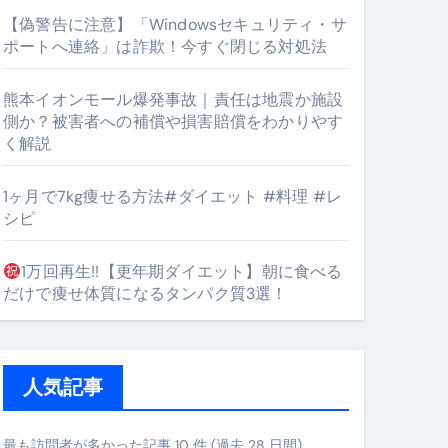
【偽警告に注意】「Windowsセキュリティ・サ
ポートへ連絡」は詐欺！今すぐ閉じる対処法
#筋トレ #美容 #健康 #雑学 #ナレーター #小林将大
熊本イオンモール爆発事故｜責任は地震か施設
orts
側か？被害者への補償や損害賠償をわかりやす
く解説
1ヶ月で7kg痩せる方法#ダイエット #料理 #レ
シピ
1万回再生!!【更年期ダイエット】朝に食べる
となるのが独自ドメイン
だけで痩せ体質になるタンパク質3選！
Oを最安で手に入れる方法
マホ防衛システム」完全ガイド
人気記事
ガイド
最も訪問者が多かった記事 10 件 (過去 28 日間)