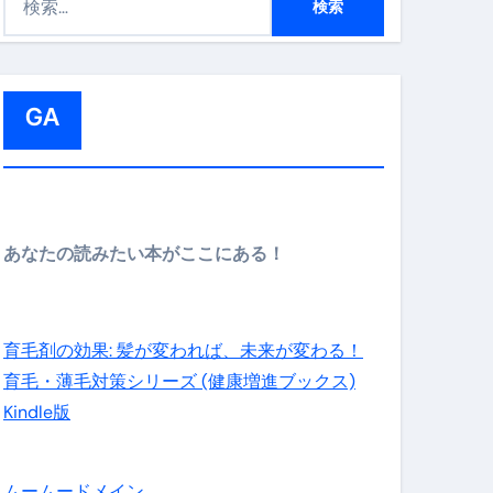
索
:
GA
メイン】
あなたの読みたい本がここにある！
の先さらに貧しくなります。【 竹花貴騎 切り抜き 会社員 
育毛剤の効果: 髪が変われば、未来が変わる！
育毛・薄毛対策シリーズ (健康増進ブックス)
Kindle版
ムームードメイン