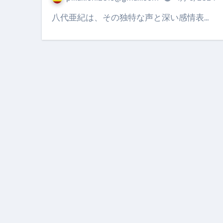
【PR】フリーランス必見！入
八代亜紀は、その独特な声と深い感情表…
【2023年最新】金融ブラックでも
個人事業主は銀行から融資を受けると
【誰でも出来る】3万円が10％増
【即金】3時間で5万円稼ぐ
【超高騰】爆上がりしたビットコイン
Q：借りた借金を返さなくていい場
【必見】もう営業電話は怖くな
フリーランス・個人事業主にお
自己破産中に絶対にしてはダメ
自己破産にまつわるよくある勘違い
体脂肪が落ちる朝食3選 #ダイ