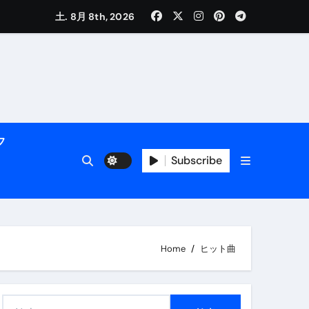
く解説
土. 8月 8th, 2026
フ
Subscribe
活用術】
Home
ヒット曲
付き | ダイエット中の食事
検