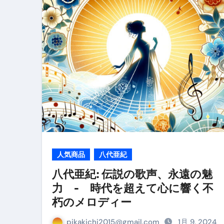
リサイクル業者の無料回収・無
山梨県震度6弱と富士山噴火の関
青森県震度6とベネゼエラM7級
Cookie同意管理ツール「ST
金融ブラックでも毎日「ビット
【輸入消費税】輸入に消費税は
この動画は国にすぐ消されます。
意外にありえる？日経平均400
人気商品
八代亜紀
アフィリエイト【稼げるキーワード
八代亜紀: 伝説の歌声、永遠の魅
力 - 時代を超えて心に響く不
【必見】融資受けるなら”コレ”を確
朽のメロディー
弁護士が教える「投資詐欺」に引
pikakichi2015@gmail.com
1月 9, 2024