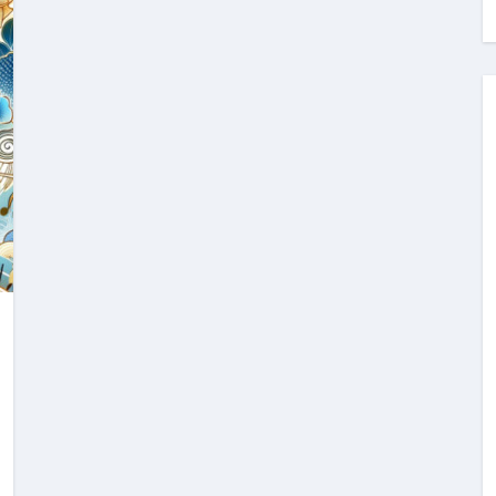
料査定は危険？情報収集との関係と見分け方を解説
係｜最新観測データと前兆現象を徹底解説【2026】
地震の関連性は？
RIGHT」取り扱い開始＆リリース記念キャンペーン【ムームード
コイン」がもらえる超お得アプリ
かかるのか？勘定科目・仕訳・申告書記載方法
これが日本が残念な国になった理由です。国民は●●をしないとこ
00円を妄想シナリオ検証してみた！ズボラ株投資
】一覧※YouTubeブログSNS共通
実に取り組むべき！ #shorts
っかからないための方法 #投資詐欺 #詐欺 #弁護士 #法律