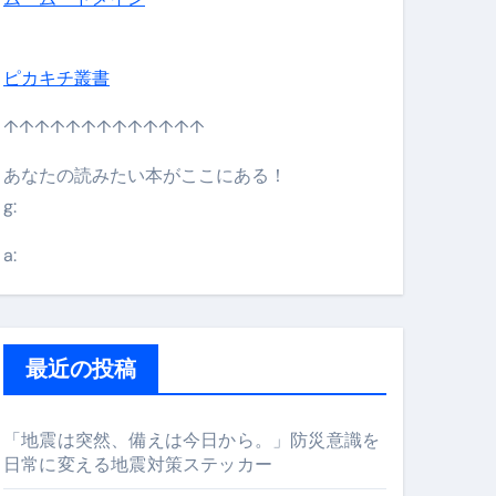
ピカキチ叢書
↑↑↑↑↑↑↑↑↑↑↑↑↑
あなたの読みたい本がここにある！
g:
日】 #bitcoin #全財産 #暗号資産
a:
最近の投稿
「地震は突然、備えは今日から。」防災意識を
日常に変える地震対策ステッカー