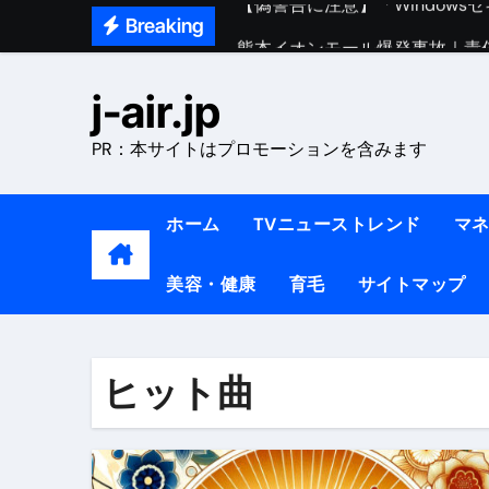
Skip
Breaking
熊本イオンモール爆発事故｜責
to
1ヶ月で7kg痩せる方法#ダイエッ
content
j-air.jp
1万回再生!!【更年期ダイエ
PR：本サイトはプロモーションを含みます
【医者が教える】本当に痩せる
中町綾が2週間で3.5kg痩せた方法 
ホーム
TVニューストレンド
マ
【医者が解説】食べたら痩せる食
美容・健康
育毛
サイトマップ
【医者が解説】このふくらはぎ
【ダイエット迷子必見】38歳
【美容】ダイエットに対する私
ヒット曲
【1日ダイエットルーティン】運動
『葬送のフリーレン』の学び｜