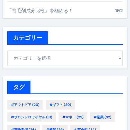
「育毛剤成分比較」を極める！
192
カテゴリー
カ
テ
ゴ
リ
ー
タグ
#アウトドア
(20)
#ギフト
(20)
#サロンドロワイヤル
(31)
#マネー
(29)
#副業
(32)
#英語学習
(26)
#資産
(29)
AI英会話
(24)