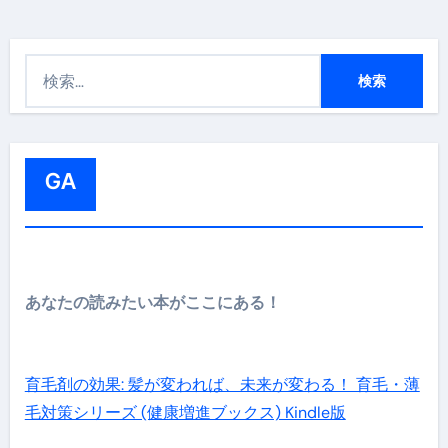
検
索
:
GA
あなたの読みたい本がここにある！
育毛剤の効果: 髪が変われば、未来が変わる！ 育毛・薄
毛対策シリーズ (健康増進ブックス) Kindle版