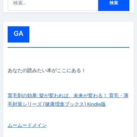
索
:
GA
あなたの読みたい本がここにある！
育毛剤の効果: 髪が変われば、未来が変わる！ 育毛・薄
毛対策シリーズ (健康増進ブックス) Kindle版
ムームードメイン