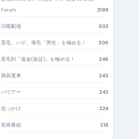
ぶ”実践大全
Forum
2189
Peach／FDA／ソラシドエアを目的別に選ぶコツと、失敗し
日曜劇場
502
る。いま選ばれている新定番ドメイン
育毛、ハゲ、薄毛「男性」を極める！
305
 #美容 #健康 #雑学 #ナレーター #小林将大
育毛剤「返金(保証)」を極める！
246
#美容 #健康 #雑学 #ナレーター #小林将大
 #美容 #健康 #雑学 #ナレーター #小林将大
満員電車
243
バウアー
242
追っかけ
224
おすすめ・選び方・洗い方・Q&Aまで
あなたの寝室に最適解を出す快眠ガイド
長寿番組
218
“足腰と体幹”を育てる選び方＆続け方ガイド