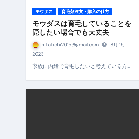
モウダス
育毛剤注文・購入の仕方
No.102 9割が勘違い 自己破産
モウダスは育毛していることを
アーモンドを毎日食べたらどうなる
隠したい場合でも大丈夫
【ひろゆき】借金1億円あります 
pikakichi2015@gmail.com
8月 19,
セラピストのための！美容、健
2023
弁護士解説【詐欺被害】警察に
家族に内緒で育毛したいと考えている方…
5キロ痩せる簡単な方法
ムームードメイン 2月のおすす
FRONTIER スーパーセール
なくす不安と消える恐怖をゼロにする
使った分だけ支払う、いちばん賢いス
英語が「聞こえる・分かる・話せ