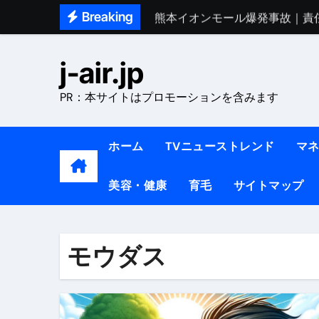
Skip
Breaking
熊本イオンモール爆発事故｜責
to
1ヶ月で7kg痩せる方法#ダイエッ
content
j-air.jp
1万回再生!!【更年期ダイエ
PR：本サイトはプロモーションを含みます
【医者が教える】本当に痩せる
中町綾が2週間で3.5kg痩せた方法 
ホーム
TVニューストレンド
マ
【医者が解説】食べたら痩せる食
美容・健康
育毛
サイトマップ
【医者が解説】このふくらはぎ
【ダイエット迷子必見】38歳
【美容】ダイエットに対する私
モウダス
【1日ダイエットルーティン】運動
『葬送のフリーレン』の学び｜