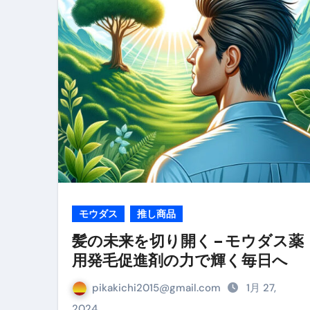
リサイクル業者の無料回収・無
山梨県震度6弱と富士山噴火の関
青森県震度6とベネゼエラM7級
Cookie同意管理ツール「ST
金融ブラックでも毎日「ビット
【輸入消費税】輸入に消費税は
この動画は国にすぐ消されます。
意外にありえる？日経平均400
モウダス
推し商品
アフィリエイト【稼げるキーワード
髪の未来を切り開く – モウダス薬
用発毛促進剤の力で輝く毎日へ
【必見】融資受けるなら”コレ”を確
弁護士が教える「投資詐欺」に引
pikakichi2015@gmail.com
1月 27,
2024