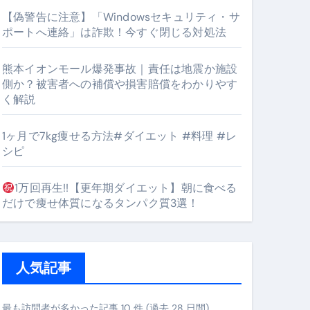
【偽警告に注意】「Windowsセキュリティ・サ
ポートへ連絡」は詐欺！今すぐ閉じる対処法
#筋トレ #美容 #健康 #雑学 #ナレーター #小林将大
熊本イオンモール爆発事故｜責任は地震か施設
orts
側か？被害者への補償や損害賠償をわかりやす
く解説
1ヶ月で7kg痩せる方法#ダイエット #料理 #レ
シピ
1万回再生!!【更年期ダイエット】朝に食べる
となるのが独自ドメイン
だけで痩せ体質になるタンパク質3選！
Oを最安で手に入れる方法
マホ防衛システム」完全ガイド
人気記事
ガイド
最も訪問者が多かった記事 10 件 (過去 28 日間)