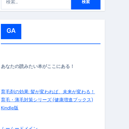
索
:
GA
メイン】
あなたの読みたい本がここにある！
の先さらに貧しくなります。【 竹花貴騎 切り抜き 会社員 
育毛剤の効果: 髪が変われば、未来が変わる！
育毛・薄毛対策シリーズ (健康増進ブックス)
Kindle版
ムームードメイン