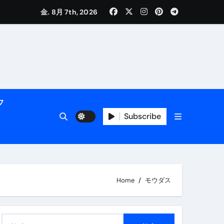
く解説
金. 8月 7th, 2026
フ
Subscribe
活用術】
Home
モウダス
付き | ダイエット中の食事
検