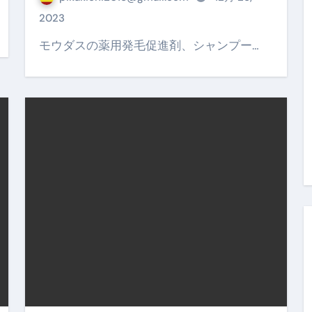
金前の売上をすぐに現金で受け取る方法
2023
可能な資金調達法3選！#shorts
モウダスの薬用発毛促進剤、シャンプー…
リスクが高い #shorts
量の「33000円」になる！
セルフバックの全貌！危険回避と安全な稼ぎ方を徹底解説
に695万円も投資してる営業39歳サラリーマン【2025年10月3
合ってありますか？#Shorts
い！初心者でも成果を出す電話の仕方はコレ！
すすめの資金調達4選
なこと7選
4選#Shorts
エット