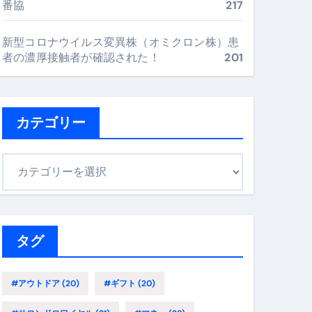
番協
217
最安値で実現する究極の旅術
新型コロナウイルス変異株（オミクロン株）患
者の濃厚接触者が確認された！
201
再定義する新しいサプリ体験
完全ガイドブック
カテゴリー
まで目的別に失敗しない
カ
テ
ゴ
ックリスト（高齢者にも）
リ
飛び散り対策の選び方
ー
タグ
に“満足度MAX”で食べるコツ
#アウトドア
(20)
#ギフト
(20)