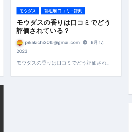
モウダス
育毛剤 口コミ・評判
の真実
モウダスの香りは口コミでどう
の？①【30秒でわかる効果まとめ】#アーモンド #ダイエット 
評価されている？
返済か、自己破産かひろゆきさんならどちらを選びますか？ #sh
pikakichi2015@gmail.com
8月 17,
康、ダイエットにとても重要な女性ホルモンと男性ホルモン
2023
行っても返金されません
モウダスの香りは口コミでどう評価され…
めドメイン特集- ビジネスの信用を築く――そのすべての起点
2026 完全攻略ガイド 今こそ買い時！ゲーミングPC・高性能BT
時代へ Pebblebee × iMazing で完成する「究極のス
マホ代。 BB.exciteモバイル「Fitプラン」完全ガイド
る」に変わる30日間 ― 科学的メソッドで英語脳を作る完全