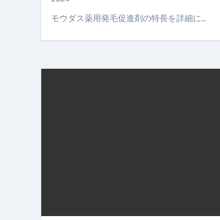
【PR】フリーランス必見！入
モウダス薬用発毛促進剤の特長を詳細に…
【2023年最新】金融ブラックでも
個人事業主は銀行から融資を受けると
【誰でも出来る】3万円が10％増
【即金】3時間で5万円稼ぐ
【超高騰】爆上がりしたビットコイン
Q：借りた借金を返さなくていい場
【必見】もう営業電話は怖くな
フリーランス・個人事業主にお
自己破産中に絶対にしてはダメ
自己破産にまつわるよくある勘違い
体脂肪が落ちる朝食3選 #ダイ