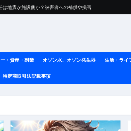
任は地震か施設側か？被害者への補償や損害賠償をわかりやす
ト #料理 #レシピ
ット】朝に食べるだけで痩せ体質になるタンパク質3選！
薬はコレ！ #医療ダイエット
#shots
ネー・資産・副業
オゾン水、オゾン発生器
生活・ライ
べ物7選 #ダイエット
特定商取引法記載事項
痩せ本当に効果ある？ #エクササイズ
人生最後のダイエット、食事はこれからやりました！【あすけん
の考え方と実践方法を解説します【健康】
なしで2ヶ月で10kg減量した、私の痩せる9つの習慣 | レシピ
時間・記憶・名言・人生哲学から読み解く生き方