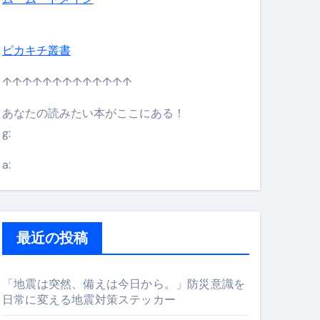
ピカキチ叢書
↑↑↑↑↑↑↑↑↑↑↑↑↑
あなたの読みたい本がここにある！
g:
日】 #bitcoin #全財産 #暗号資産
a:
最近の投稿
「地震は突然、備えは今日から。」防災意識を
日常に変える地震対策ステッカー