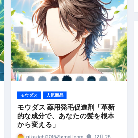
料査定は危険？情報収集との関係と見分け方を解説
係｜最新観測データと前兆現象を徹底解説【2026】
地震の関連性は？
RIGHT」取り扱い開始＆リリース記念キャンペーン【ムームード
コイン」がもらえる超お得アプリ
かかるのか？勘定科目・仕訳・申告書記載方法
これが日本が残念な国になった理由です。国民は●●をしないとこ
00円を妄想シナリオ検証してみた！ズボラ株投資
モウダス
人気商品
】一覧※YouTubeブログSNS共通
モウダス 薬用発毛促進剤「革新
的な成分で、あなたの髪を根本
実に取り組むべき！ #shorts
から変える」
っかからないための方法 #投資詐欺 #詐欺 #弁護士 #法律
pikakichi2015@gmail.com
12月 25,