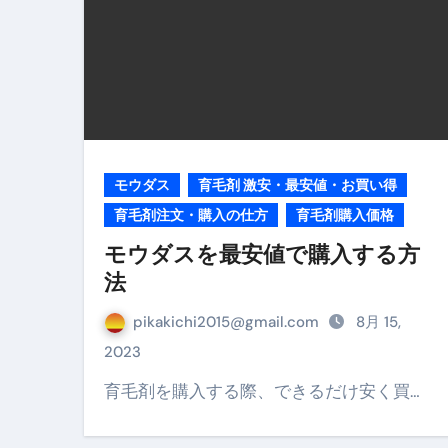
【海外ツアー完全ガイド】アジア
新春スペシャルセール完全ガイド
【ムームードメイン】 【.sit
梅干しを毎日食べたらどうなるの？
モウダス
育毛剤 激安・最安値・お買い得
ブルーベリーを毎日食べたらどう
育毛剤注文・購入の仕方
育毛剤購入価格
バナナを毎日食べたらどうなるの？
モウダスを最安値で購入する方
筋トレせずにプロテインを飲み続
法
ドメイン取得からホームページ
pikakichi2015@gmail.com
8月 15,
かいまき（掻巻き）超完全ガイ
2023
育毛剤を購入する際、できるだけ安く買…
【最新版】掛け布団の選び方“
【アシストステッパー】ハンド