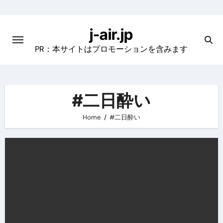
Skip
to
j-air.jp
content
PR：本サイトはプロモーションを含みます
#二日酔い
Home
#二日酔い