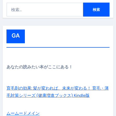
検
索
:
GA
あなたの読みたい本がここにある！
育毛剤の効果: 髪が変われば、未来が変わる！ 育毛・薄
毛対策シリーズ (健康増進ブックス) Kindle版
ムームードメイン