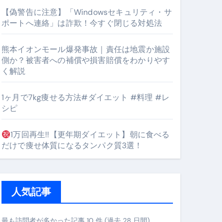
【偽警告に注意】「Windowsセキュリティ・サ
ポートへ連絡」は詐欺！今すぐ閉じる対処法
#筋トレ #美容 #健康 #雑学 #ナレーター #小林将大
熊本イオンモール爆発事故｜責任は地震か施設
orts
側か？被害者への補償や損害賠償をわかりやす
く解説
1ヶ月で7kg痩せる方法#ダイエット #料理 #レ
シピ
1万回再生!!【更年期ダイエット】朝に食べる
となるのが独自ドメイン
だけで痩せ体質になるタンパク質3選！
Oを最安で手に入れる方法
マホ防衛システム」完全ガイド
人気記事
ガイド
最も訪問者が多かった記事 10 件 (過去 28 日間)