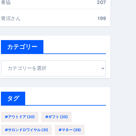
番協
207
最安値で実現する究極の旅術
青沼さん
199
再定義する新しいサプリ体験
完全ガイドブック
カテゴリー
カ
まで目的別に失敗しない
テ
ゴ
リ
ックリスト（高齢者にも）
ー
タグ
飛び散り対策の選び方
に“満足度MAX”で食べるコツ
#アウトドア
(20)
#ギフト
(20)
#サロンドロワイヤル
(31)
#マネー
(29)