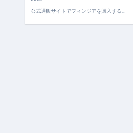
【PR】フリーランス必見！入
公式通販サイトでフィンジアを購入する…
【2023年最新】金融ブラックでも
個人事業主は銀行から融資を受けると
【誰でも出来る】3万円が10％増
【即金】3時間で5万円稼ぐ
【超高騰】爆上がりしたビットコイン
Q：借りた借金を返さなくていい場
【必見】もう営業電話は怖くな
フリーランス・個人事業主にお
自己破産中に絶対にしてはダメ
自己破産にまつわるよくある勘違い
体脂肪が落ちる朝食3選 #ダイ