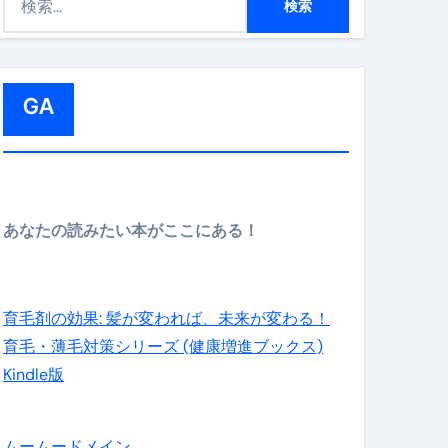
索
:
GA
メイン】
あなたの読みたい本がここにある！
の先さらに貧しくなります。【 竹花貴騎 切り抜き 会社員 
育毛剤の効果: 髪が変われば、未来が変わる！
育毛・薄毛対策シリーズ (健康増進ブックス)
Kindle版
ムームードメイン