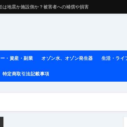
任は地震か施設側か？被害者への補償や損害賠償をわかりやす
ト #料理 #レシピ
ット】朝に食べるだけで痩せ体質になるタンパク質3選！
薬はコレ！ #医療ダイエット
#shots
ネー・資産・副業
オゾン水、オゾン発生器
生活・ライ
べ物7選 #ダイエット
特定商取引法記載事項
痩せ本当に効果ある？ #エクササイズ
人生最後のダイエット、食事はこれからやりました！【あすけん
の考え方と実践方法を解説します【健康】
なしで2ヶ月で10kg減量した、私の痩せる9つの習慣 | レシピ
時間・記憶・名言・人生哲学から読み解く生き方