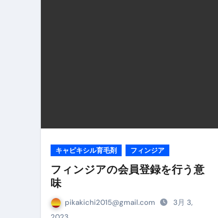
リサイクル業者の無料回収・無
山梨県震度6弱と富士山噴火の関
青森県震度6とベネゼエラM7級
Cookie同意管理ツール「ST
金融ブラックでも毎日「ビット
【輸入消費税】輸入に消費税は
この動画は国にすぐ消されます。
意外にありえる？日経平均400
キャピキシル育毛剤
フィンジア
アフィリエイト【稼げるキーワード
フィンジアの会員登録を行う意
味
【必見】融資受けるなら”コレ”を確
弁護士が教える「投資詐欺」に引
pikakichi2015@gmail.com
3月 3,
2023