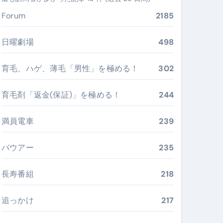
ぶ”実践大全
Forum
2185
Peach／FDA／ソラシドエアを目的別に選ぶコツと、失敗し
日曜劇場
498
る。いま選ばれている新定番ドメイン
育毛、ハゲ、薄毛「男性」を極める！
302
 #美容 #健康 #雑学 #ナレーター #小林将大
育毛剤「返金(保証)」を極める！
244
#美容 #健康 #雑学 #ナレーター #小林将大
 #美容 #健康 #雑学 #ナレーター #小林将大
満員電車
239
バウアー
235
長寿番組
218
おすすめ・選び方・洗い方・Q&Aまで
あなたの寝室に最適解を出す快眠ガイド
追っかけ
217
“足腰と体幹”を育てる選び方＆続け方ガイド