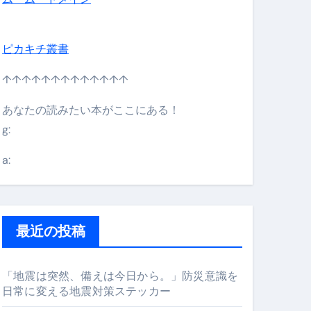
ピカキチ叢書
↑↑↑↑↑↑↑↑↑↑↑↑↑
あなたの読みたい本がここにある！
g:
日】 #bitcoin #全財産 #暗号資産
a:
最近の投稿
「地震は突然、備えは今日から。」防災意識を
日常に変える地震対策ステッカー