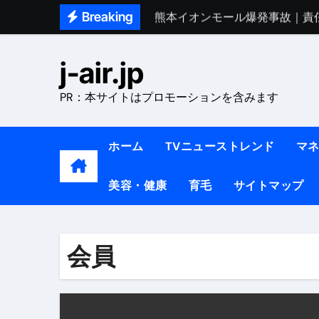
Skip
Breaking
熊本イオンモール爆発事故｜責
to
1ヶ月で7kg痩せる方法#ダイエッ
content
j-air.jp
1万回再生!!【更年期ダイエ
PR：本サイトはプロモーションを含みます
【医者が教える】本当に痩せる
中町綾が2週間で3.5kg痩せた方法 
ホーム
TVニューストレンド
マ
【医者が解説】食べたら痩せる食
美容・健康
育毛
サイトマップ
【医者が解説】このふくらはぎ
【ダイエット迷子必見】38歳
【美容】ダイエットに対する私
会員
【1日ダイエットルーティン】運動
『葬送のフリーレン』の学び｜