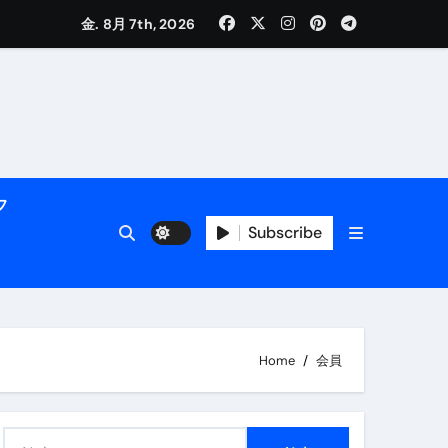
く解説
金. 8月 7th, 2026
フ
Subscribe
活用術】
Home
会員
付き | ダイエット中の食事
検