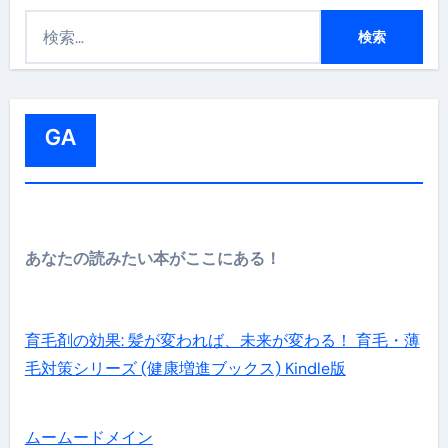
検
索
:
GA
あなたの読みたい本がここにある！
育毛剤の効果: 髪が変われば、未来が変わる！ 育毛・薄
毛対策シリーズ (健康増進ブックス) Kindle版
ムームードメイン