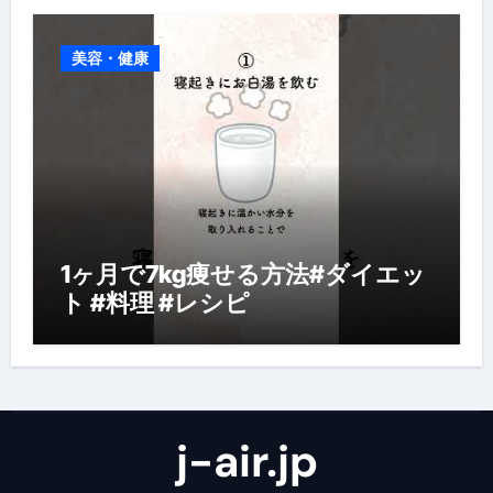
美容・健康
1ヶ月で7kg痩せる方法#ダイエッ
ト #料理 #レシピ
j-air.jp