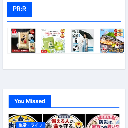
PR:R
You Missed
生活・ライフ