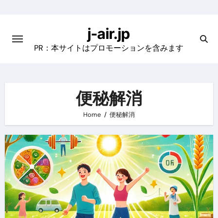
Skip
to
j-air.jp
content
PR：本サイトはプロモーションを含みます
便秘解消
Home
便秘解消