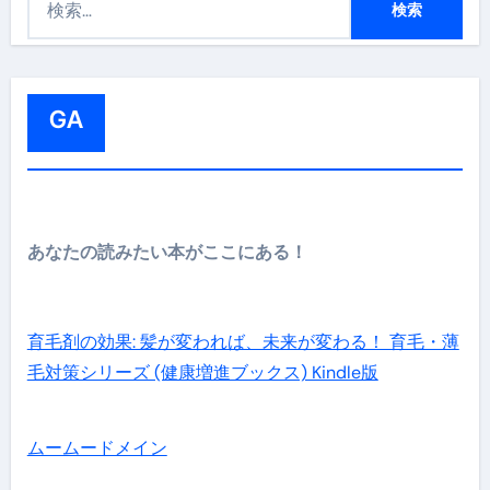
索
:
GA
あなたの読みたい本がここにある！
育毛剤の効果: 髪が変われば、未来が変わる！ 育毛・薄
毛対策シリーズ (健康増進ブックス) Kindle版
ムームードメイン