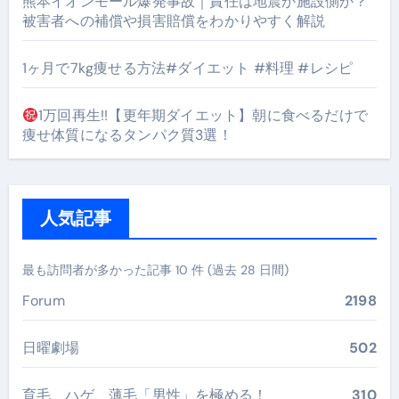
熊本イオンモール爆発事故｜責任は地震か施設側か？
被害者への補償や損害賠償をわかりやすく解説
1ヶ月で7kg痩せる方法#ダイエット #料理 #レシピ
1万回再生!!【更年期ダイエット】朝に食べるだけで
痩せ体質になるタンパク質3選！
人気記事
最も訪問者が多かった記事 10 件 (過去 28 日間)
Forum
2198
日曜劇場
502
育毛、ハゲ、薄毛「男性」を極める！
310