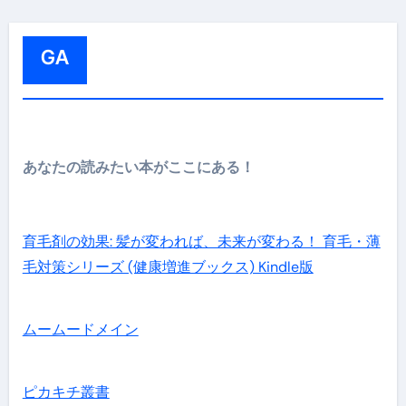
:
GA
あなたの読みたい本がここにある！
育毛剤の効果: 髪が変われば、未来が変わる！ 育毛・薄
毛対策シリーズ (健康増進ブックス) Kindle版
ムームードメイン
ピカキチ叢書