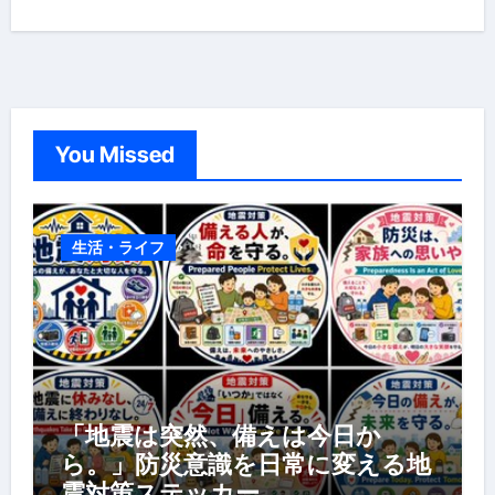
You Missed
生活・ライフ
「地震は突然、備えは今日か
ら。」防災意識を日常に変える地
震対策ステッカー