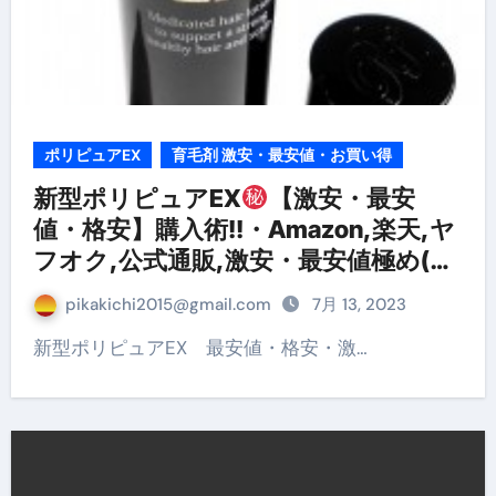
ポリピュアEX
育毛剤 激安・最安値・お買い得
新型ポリピュアEX
【激安・最安
値・格安】購入術!!・Amazon,楽天,ヤ
フオク,公式通販,激安・最安値極め(解
約,返金含め)お得購入する秘訣!
pikakichi2015@gmail.com
7月 13, 2023
新型ポリピュアEX 最安値・格安・激…