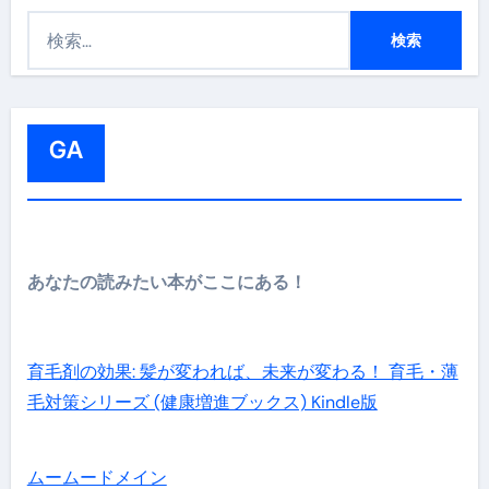
検
索
:
GA
あなたの読みたい本がここにある！
育毛剤の効果: 髪が変われば、未来が変わる！ 育毛・薄
毛対策シリーズ (健康増進ブックス) Kindle版
ムームードメイン