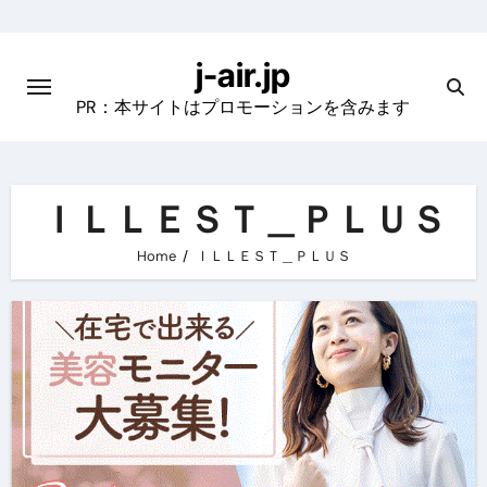
Skip
to
j-air.jp
content
PR：本サイトはプロモーションを含みます
ＩＬＬＥＳＴ＿ＰＬＵＳ
Home
ＩＬＬＥＳＴ＿ＰＬＵＳ