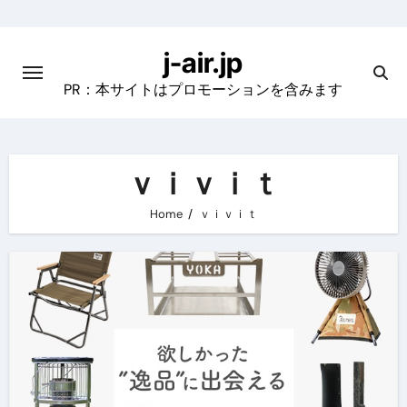
Skip
to
j-air.jp
content
PR：本サイトはプロモーションを含みます
ｖｉｖｉｔ
Home
ｖｉｖｉｔ