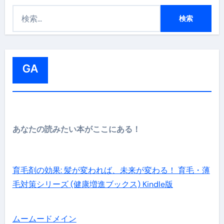
検
索
:
GA
あなたの読みたい本がここにある！
育毛剤の効果: 髪が変われば、未来が変わる！ 育毛・薄
毛対策シリーズ (健康増進ブックス) Kindle版
ムームードメイン