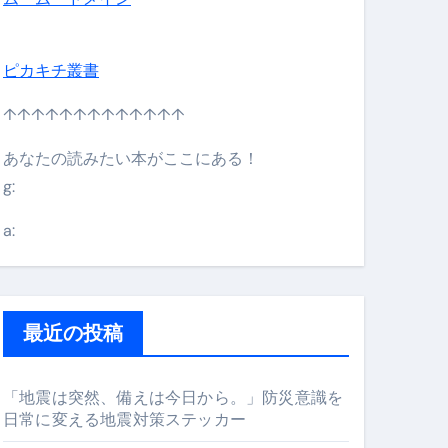
ピカキチ叢書
↑↑↑↑↑↑↑↑↑↑↑↑↑
あなたの読みたい本がここにある！
g:
日】 #bitcoin #全財産 #暗号資産
a:
最近の投稿
「地震は突然、備えは今日から。」防災意識を
日常に変える地震対策ステッカー