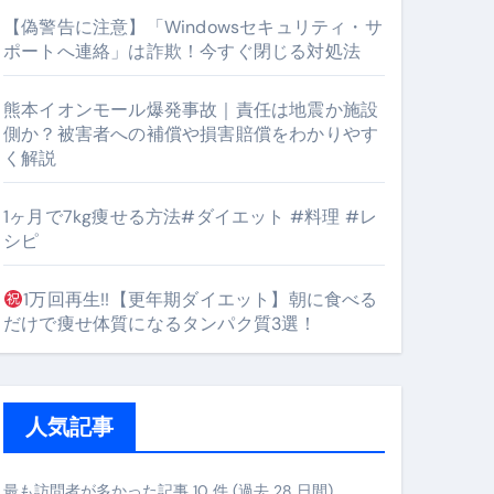
【偽警告に注意】「Windowsセキュリティ・サ
ポートへ連絡」は詐欺！今すぐ閉じる対処法
#筋トレ #美容 #健康 #雑学 #ナレーター #小林将大
熊本イオンモール爆発事故｜責任は地震か施設
orts
側か？被害者への補償や損害賠償をわかりやす
く解説
1ヶ月で7kg痩せる方法#ダイエット #料理 #レ
シピ
1万回再生!!【更年期ダイエット】朝に食べる
となるのが独自ドメイン
だけで痩せ体質になるタンパク質3選！
Oを最安で手に入れる方法
マホ防衛システム」完全ガイド
人気記事
ガイド
最も訪問者が多かった記事 10 件 (過去 28 日間)