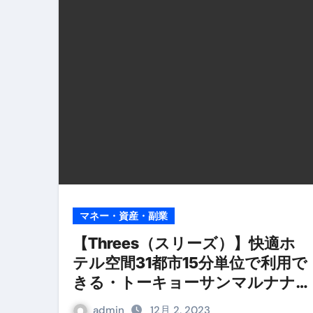
リサイクル業者の無料回収・無
山梨県震度6弱と富士山噴火の関
青森県震度6とベネゼエラM7級
Cookie同意管理ツール「ST
金融ブラックでも毎日「ビット
【輸入消費税】輸入に消費税は
この動画は国にすぐ消されます。
意外にありえる？日経平均400
マネー・資産・副業
アフィリエイト【稼げるキーワード
【Threes（スリーズ）】快適ホ
テル空間31都市15分単位で利用で
【必見】融資受けるなら”コレ”を確
きる・トーキョーサンマルナナ
弁護士が教える「投資詐欺」に引
株式会社
admin
12月 2, 2023