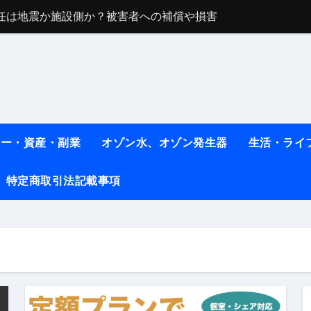
任は地震か施設側か？被害者への補償や損害賠償をわかりやす
ト #料理 #レシピ
ット】朝に食べるだけで痩せ体質になるタンパク質3選！
薬はコレ！ #医療ダイエット
#shots
ネー・資産・副業
オゾン水、オゾン発生器
生活・ライ
べ物7選 #ダイエット
特定商取引法記載事項
痩せ本当に効果ある？ #エクササイズ
人生最後のダイエット、食事はこれからやりました！【あすけん
の考え方と実践方法を解説します【健康】
なしで2ヶ月で10kg減量した、私の痩せる9つの習慣 | レシピ
時間・記憶・名言・人生哲学から読み解く生き方