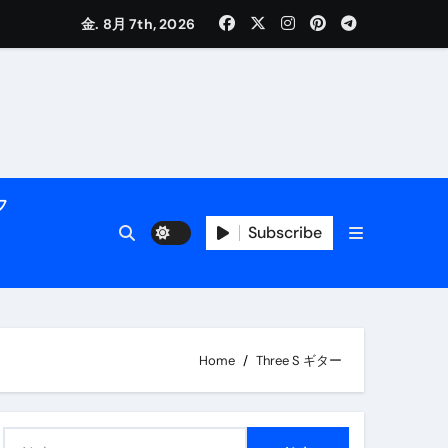
く解説
金. 8月 7th, 2026
フ
Subscribe
活用術】
Home
Three S ギター
付き | ダイエット中の食事
検