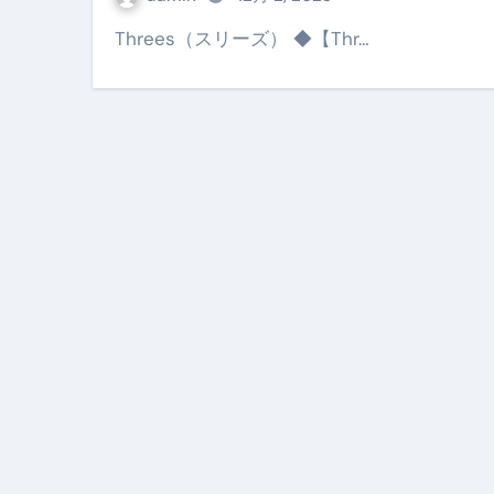
【PR】フリーランス必見！入
Threes（スリーズ） ◆【Thr…
【2023年最新】金融ブラックでも
個人事業主は銀行から融資を受けると
【誰でも出来る】3万円が10％増
【即金】3時間で5万円稼ぐ
【超高騰】爆上がりしたビットコイン
Q：借りた借金を返さなくていい場
【必見】もう営業電話は怖くな
フリーランス・個人事業主にお
自己破産中に絶対にしてはダメ
自己破産にまつわるよくある勘違い
体脂肪が落ちる朝食3選 #ダイ