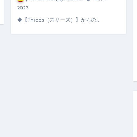
金前の売上をすぐに現金で受け取る方法
2023
可能な資金調達法3選！#shorts
◆【Threes（スリーズ）】からの…
リスクが高い #shorts
量の「33000円」になる！
セルフバックの全貌！危険回避と安全な稼ぎ方を徹底解説
に695万円も投資してる営業39歳サラリーマン【2025年10月3
合ってありますか？#Shorts
い！初心者でも成果を出す電話の仕方はコレ！
すすめの資金調達4選
なこと7選
4選#Shorts
エット