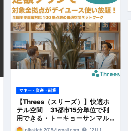
料査定は危険？情報収集との関係と見分け方を解説
係｜最新観測データと前兆現象を徹底解説【2026】
地震の関連性は？
RIGHT」取り扱い開始＆リリース記念キャンペーン【ムームード
コイン」がもらえる超お得アプリ
かかるのか？勘定科目・仕訳・申告書記載方法
これが日本が残念な国になった理由です。国民は●●をしないとこ
00円を妄想シナリオ検証してみた！ズボラ株投資
マネー・資産・副業
】一覧※YouTubeブログSNS共通
【Threes（スリーズ）】快適ホ
テル空間 31都市15分単位で利
実に取り組むべき！ #shorts
用できる・トーキョーサンマル
っかからないための方法 #投資詐欺 #詐欺 #弁護士 #法律
ナナ株式会社
pikakichi2015@gmail.com
12月 1,