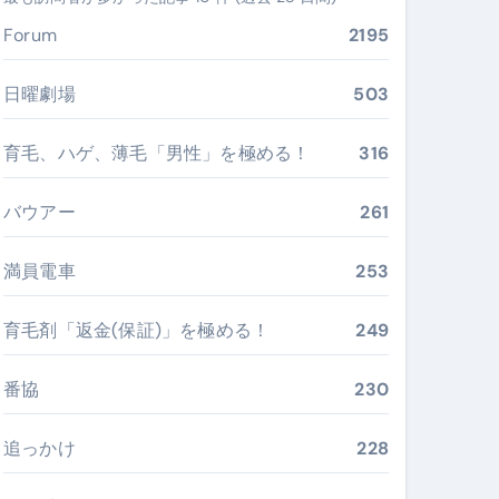
ぶ”実践大全
Forum
2195
Peach／FDA／ソラシドエアを目的別に選ぶコツと、失敗し
日曜劇場
503
る。いま選ばれている新定番ドメイン
育毛、ハゲ、薄毛「男性」を極める！
316
 #美容 #健康 #雑学 #ナレーター #小林将大
バウアー
261
#美容 #健康 #雑学 #ナレーター #小林将大
 #美容 #健康 #雑学 #ナレーター #小林将大
満員電車
253
育毛剤「返金(保証)」を極める！
249
番協
230
おすすめ・選び方・洗い方・Q&Aまで
あなたの寝室に最適解を出す快眠ガイド
追っかけ
228
“足腰と体幹”を育てる選び方＆続け方ガイド