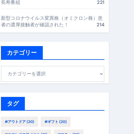
長寿番組
221
最安値で実現する究極の旅術
新型コロナウイルス変異株（オミクロン株）患
者の濃厚接触者が確認された！
214
再定義する新しいサプリ体験
完全ガイドブック
カテゴリー
まで目的別に失敗しない
カ
テ
ゴ
ックリスト（高齢者にも）
リ
飛び散り対策の選び方
ー
タグ
に“満足度MAX”で食べるコツ
#アウトドア
(20)
#ギフト
(20)