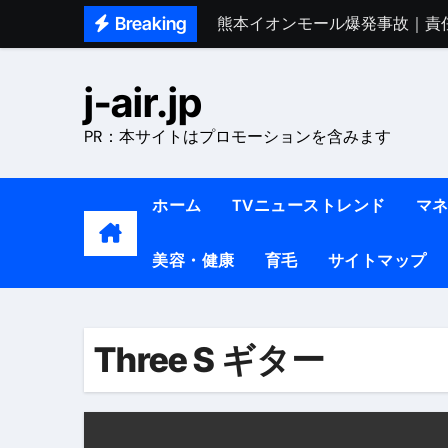
Skip
Breaking
熊本イオンモール爆発事故｜責
to
1ヶ月で7kg痩せる方法#ダイエッ
content
j-air.jp
1万回再生!!【更年期ダイエ
PR：本サイトはプロモーションを含みます
【医者が教える】本当に痩せる
中町綾が2週間で3.5kg痩せた方法 
ホーム
TVニューストレンド
マ
【医者が解説】食べたら痩せる食
美容・健康
育毛
サイトマップ
【医者が解説】このふくらはぎ
【ダイエット迷子必見】38歳
【美容】ダイエットに対する私
Three S ギター
【1日ダイエットルーティン】運動
『葬送のフリーレン』の学び｜