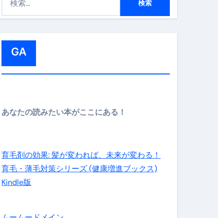
索
:
GA
メイン】
あなたの読みたい本がここにある！
の先さらに貧しくなります。【 竹花貴騎 切り抜き 会社員 
育毛剤の効果: 髪が変われば、未来が変わる！
育毛・薄毛対策シリーズ (健康増進ブックス)
Kindle版
ムームードメイン