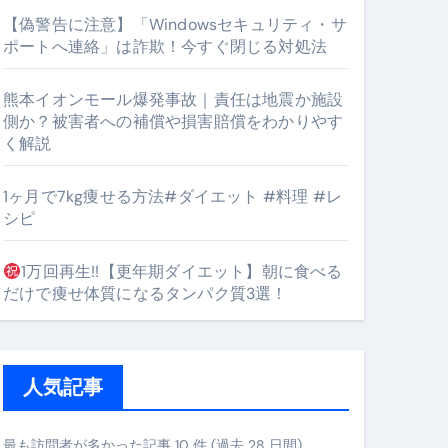
【偽警告に注意】「Windowsセキュリティ・サ
ポートへ連絡」は詐欺！今すぐ閉じる対処法
#筋トレ #美容 #健康 #雑学 #ナレーター #小林将大
熊本イオンモール爆発事故｜責任は地震か施設
orts
側か？被害者への補償や損害賠償をわかりやす
く解説
1ヶ月で7kg痩せる方法#ダイエット #料理 #レ
シピ
1万回再生!!【更年期ダイエット】朝に食べる
となるのが独自ドメイン
だけで痩せ体質になるタンパク質3選！
Oを最安で手に入れる方法
マホ防衛システム」完全ガイド
人気記事
ガイド
最も訪問者が多かった記事 10 件 (過去 28 日間)