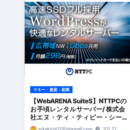
リサイクル業者の無料回収・無
山梨県震度6弱と富士山噴火の関
青森県震度6とベネゼエラM7級
Cookie同意管理ツール「ST
金融ブラックでも毎日「ビット
【輸入消費税】輸入に消費税は
この動画は国にすぐ消されます。
意外にありえる？日経平均400
マネー・資産・副業
アフィリエイト【稼げるキーワード
【WebARENA SuiteS】NTTPCの
お手頃レンタルサーバー/ 株式会
【必見】融資受けるなら”コレ”を確
社エヌ・ティ・ティピー・シー
弁護士が教える「投資詐欺」に引
コミュニケーションズ
pikakichi2015@gmail.com
11月 27,