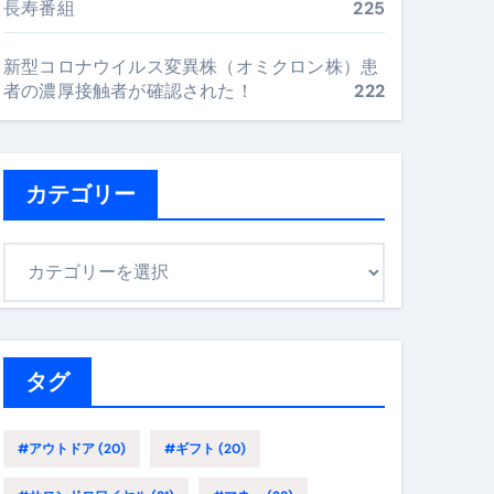
長寿番組
225
最安値で実現する究極の旅術
新型コロナウイルス変異株（オミクロン株）患
者の濃厚接触者が確認された！
222
再定義する新しいサプリ体験
完全ガイドブック
カテゴリー
まで目的別に失敗しない
カ
テ
ゴ
ックリスト（高齢者にも）
リ
飛び散り対策の選び方
ー
タグ
に“満足度MAX”で食べるコツ
#アウトドア
(20)
#ギフト
(20)