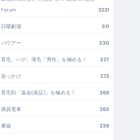
ぶ”実践大全
Forum
2221
Peach／FDA／ソラシドエアを目的別に選ぶコツと、失敗し
日曜劇場
511
る。いま選ばれている新定番ドメイン
バウアー
330
 #美容 #健康 #雑学 #ナレーター #小林将大
育毛、ハゲ、薄毛「男性」を極める！
327
#美容 #健康 #雑学 #ナレーター #小林将大
 #美容 #健康 #雑学 #ナレーター #小林将大
追っかけ
272
育毛剤「返金(保証)」を極める！
268
満員電車
263
おすすめ・選び方・洗い方・Q&Aまで
あなたの寝室に最適解を出す快眠ガイド
番協
238
“足腰と体幹”を育てる選び方＆続け方ガイド