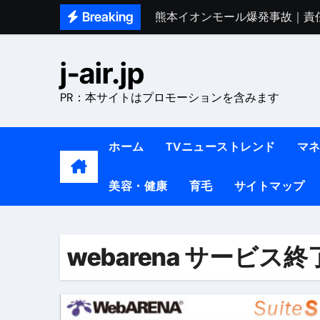
Skip
Breaking
熊本イオンモール爆発事故｜責
to
1ヶ月で7kg痩せる方法#ダイエッ
content
j-air.jp
1万回再生!!【更年期ダイエ
PR：本サイトはプロモーションを含みます
【医者が教える】本当に痩せる
中町綾が2週間で3.5kg痩せた方法 
ホーム
TVニューストレンド
マ
【医者が解説】食べたら痩せる食
美容・健康
育毛
サイトマップ
【医者が解説】このふくらはぎ
【ダイエット迷子必見】38歳
【美容】ダイエットに対する私
webarena サービス終
【1日ダイエットルーティン】運動
『葬送のフリーレン』の学び｜