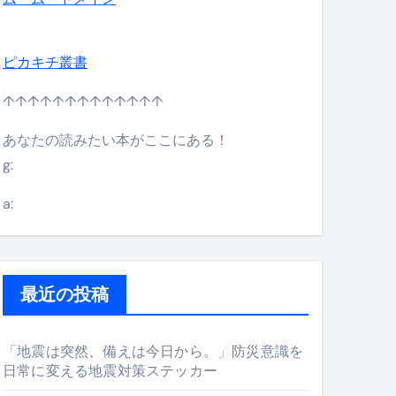
ピカキチ叢書
↑↑↑↑↑↑↑↑↑↑↑↑↑
あなたの読みたい本がここにある！
g:
日】 #bitcoin #全財産 #暗号資産
a:
最近の投稿
「地震は突然、備えは今日から。」防災意識を
日常に変える地震対策ステッカー