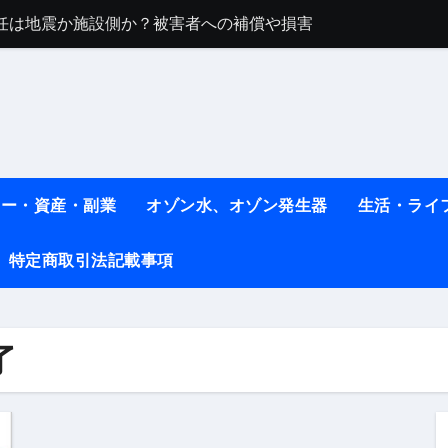
任は地震か施設側か？被害者への補償や損害賠償をわかりやす
ト #料理 #レシピ
ット】朝に食べるだけで痩せ体質になるタンパク質3選！
薬はコレ！ #医療ダイエット
#shots
ネー・資産・副業
オゾン水、オゾン発生器
生活・ライ
べ物7選 #ダイエット
特定商取引法記載事項
痩せ本当に効果ある？ #エクササイズ
人生最後のダイエット、食事はこれからやりました！【あすけん
の考え方と実践方法を解説します【健康】
了
なしで2ヶ月で10kg減量した、私の痩せる9つの習慣 | レシピ
時間・記憶・名言・人生哲学から読み解く生き方