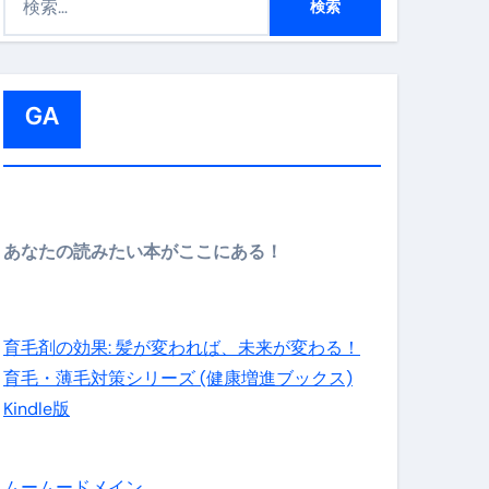
索
:
GA
メイン】
あなたの読みたい本がここにある！
の先さらに貧しくなります。【 竹花貴騎 切り抜き 会社員 
育毛剤の効果: 髪が変われば、未来が変わる！
育毛・薄毛対策シリーズ (健康増進ブックス)
Kindle版
ムームードメイン