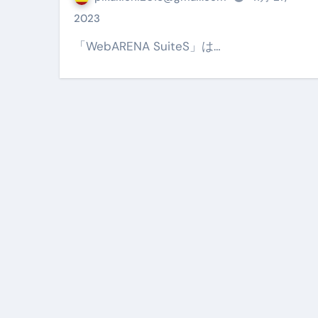
【PR】フリーランス必見！入
2023
【2023年最新】金融ブラックでも
「WebARENA SuiteS」は…
個人事業主は銀行から融資を受けると
【誰でも出来る】3万円が10％増
【即金】3時間で5万円稼ぐ
【超高騰】爆上がりしたビットコイン
Q：借りた借金を返さなくていい場
【必見】もう営業電話は怖くな
フリーランス・個人事業主にお
自己破産中に絶対にしてはダメ
自己破産にまつわるよくある勘違い
体脂肪が落ちる朝食3選 #ダイ