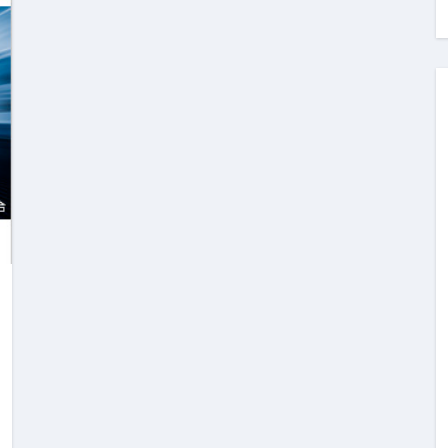
料査定は危険？情報収集との関係と見分け方を解説
係｜最新観測データと前兆現象を徹底解説【2026】
地震の関連性は？
RIGHT」取り扱い開始＆リリース記念キャンペーン【ムームード
コイン」がもらえる超お得アプリ
かかるのか？勘定科目・仕訳・申告書記載方法
これが日本が残念な国になった理由です。国民は●●をしないとこ
00円を妄想シナリオ検証してみた！ズボラ株投資
】一覧※YouTubeブログSNS共通
実に取り組むべき！ #shorts
っかからないための方法 #投資詐欺 #詐欺 #弁護士 #法律