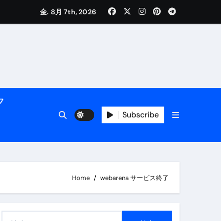
く解説
金. 8月 7th, 2026
フ
Subscribe
活用術】
Home
webarena サービス終了
付き | ダイエット中の食事
検