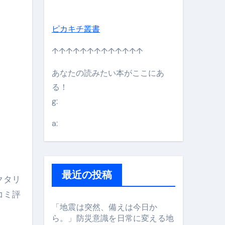
ピカキチ叢書
↑↑↑↑↑↑↑↑↑↑↑↑↑
日】 #bitcoin #全財産 #暗号資産
あなたの読みたい本がここにあ
る！
g:
a:
最近の投稿
クタリ
コミ評
「地震は突然、備えは今日か
#筋トレ #美容 #健康 #雑学 #ナレーター #小林将大
ら。」防災意識を日常に変える地