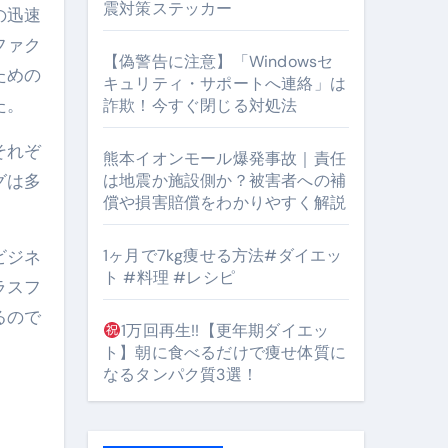
震対策ステッカー
の迅速
orts
ファク
【偽警告に注意】「Windowsセ
ための
キュリティ・サポートへ連絡」は
た。
詐欺！今すぐ閉じる対処法
それぞ
熊本イオンモール爆発事故｜責任
となるのが独自ドメイン
は地震か施設側か？被害者への補
グは多
償や損害賠償をわかりやすく解説
Oを最安で手に入れる方法
1ヶ月で7kg痩せる方法#ダイエッ
マホ防衛システム」完全ガイド
ビジネ
ト #料理 #レシピ
ラスフ
るので
1万回再生!!【更年期ダイエッ
ガイド
ト】朝に食べるだけで痩せ体質に
なるタンパク質3選！
ぶ”実践大全
Peach／FDA／ソラシドエアを目的別に選ぶコツと、失敗し