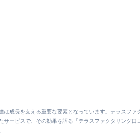
量の「33000円」になる！
セルフバックの全貌！危険回避と安全な稼ぎ方を徹底解説
に695万円も投資してる営業39歳サラリーマン【2025年10月3
合ってありますか？#Shorts
い！初心者でも成果を出す電話の仕方はコレ！
すすめの資金調達4選
なこと7選
4選#Shorts
エット
達は成長を支える重要な要素となっています。テラスファ
の真実
たサービスで、その効果を語る「テラスファクタリング口
。
の？①【30秒でわかる効果まとめ】#アーモンド #ダイエット 