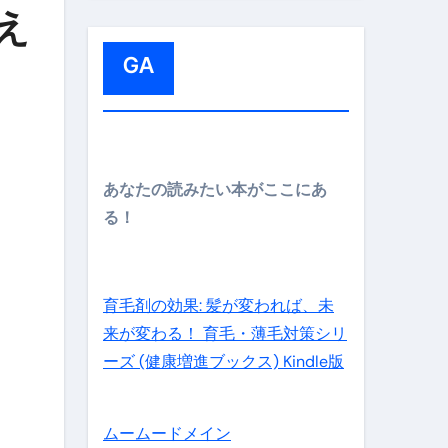
:
え
メイン】
GA
の先さらに貧しくなります。【 竹花貴騎 切り抜き 会社員 
あなたの読みたい本がここにあ
る！
育毛剤の効果: 髪が変われば、未
来が変わる！ 育毛・薄毛対策シリ
ーズ (健康増進ブックス) Kindle版
ムームードメイン