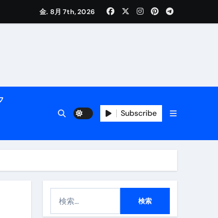
金. 8月 7th, 2026
活用術】
フ
Subscribe
付き | ダイエット中の食事
検
索