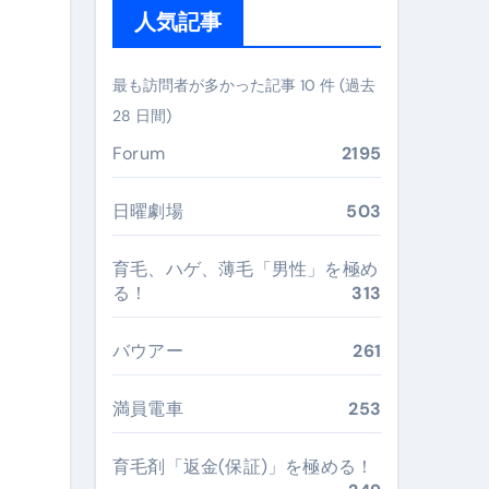
る。いま選ばれている新定番ドメイン
人気記事
 #美容 #健康 #雑学 #ナレーター #小林将大
最も訪問者が多かった記事 10 件 (過去
#美容 #健康 #雑学 #ナレーター #小林将大
28 日間)
 #美容 #健康 #雑学 #ナレーター #小林将大
Forum
2195
日曜劇場
503
育毛、ハゲ、薄毛「男性」を極め
おすすめ・選び方・洗い方・Q&Aまで
る！
313
あなたの寝室に最適解を出す快眠ガイド
バウアー
261
“足腰と体幹”を育てる選び方＆続け方ガイド
最安値で実現する究極の旅術
満員電車
253
育毛剤「返金(保証)」を極める！