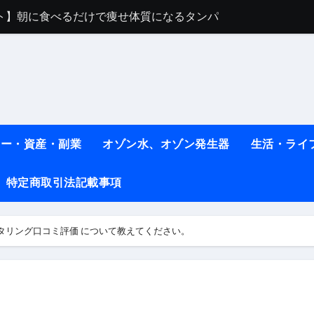
ット】朝に食べるだけで痩せ体質になるタンパク質3選！
薬はコレ！ #医療ダイエット
#shots
べ物7選 #ダイエット
痩せ本当に効果ある？ #エクササイズ
人生最後のダイエット、食事はこれからやりました！【あすけん
ネー・資産・副業
オゾン水、オゾン発生器
生活・ライ
の考え方と実践方法を解説します【健康】
特定商取引法記載事項
なしで2ヶ月で10kg減量した、私の痩せる9つの習慣 | レシピ
時間・記憶・名言・人生哲学から読み解く生き方
タリング口コミ評価 について教えてください。
料査定は危険？情報収集との関係と見分け方を解説
係｜最新観測データと前兆現象を徹底解説【2026】
地震の関連性は？