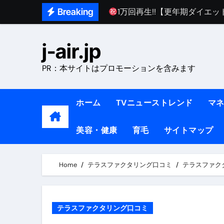
1万回再生!!【更年期ダイエ
Skip
Breaking
【医者が教える】本当に痩せる
to
content
中町綾が2週間で3.5kg痩せた方法 
j-air.jp
【医者が解説】食べたら痩せる食
PR：本サイトはプロモーションを含みます
【医者が解説】このふくらはぎ
【ダイエット迷子必見】38歳
ホーム
TVニューストレンド
マ
【美容】ダイエットに対する私
美容・健康
育毛
サイトマップ
【1日ダイエットルーティン】運動
『葬送のフリーレン』の学び｜
Home
テラスファクタリング口コミ
テラスファク
リサイクル業者の無料回収・無
山梨県震度6弱と富士山噴火の関
テラスファクタリング口コミ
青森県震度6とベネゼエラM7級