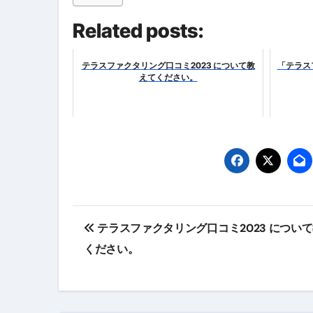
「3秒で整う、新しい栄養補給」
Related posts:
クリスマスの魔法で、心と未
磁気ネックレスは「首に着ける
テラスファクタリング口コミ2023 について教
「テラス
えてください。
【最新】手袋の選び方 完全ガ
電気カミソリ完全ガイド｜深剃
補聴器の選び方 完全ガイド｜
失敗しない「爪切り」完全ガイ
失敗しない「カニ」完全ガイド
投
松前漬とは何か──北海道の海と
テラスファクタリング口コミ2023 につい
稿
ください。
スイーツ完全ガイド ― 人生を
ナ
「地震は突然、備えは今日から
ビ