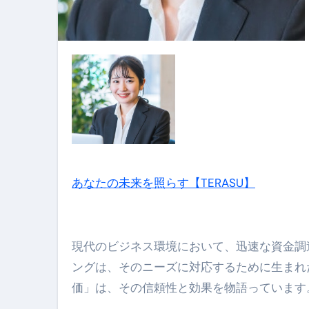
【誰でも出来る】3万円が10％増
【即金】3時間で5万円稼ぐ
【超高騰】爆上がりしたビットコイン
Q：借りた借金を返さなくていい場
【必見】もう営業電話は怖くな
フリーランス・個人事業主にお
自己破産中に絶対にしてはダメ
あなたの未来を照らす【TERASU】
自己破産にまつわるよくある勘違い
体脂肪が落ちる朝食3選 #ダイ
現代のビジネス環境において、迅速な資金調
No.102 9割が勘違い 自己破産
ングは、そのニーズに対応するために生まれ
価」は、その信頼性と効果を物語っています
アーモンドを毎日食べたらどうなる