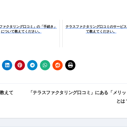
 飲むミスト（IN MIST）とは何か──「飲む」という行為を
来を彩る方法――「ただのイベント」を一生の思い出に変える
だけ」じゃない。日常の“重だるさ”を軽くする選択肢
ファクタリング口コミ」の「手続き」
テラスファクタリング口コミのサービス
について教えてください。
て教えてください。
イド｜スマホ対応・防寒・撥水・作業用（ニトリル/ビニール）
り・肌へのやさしさ・防水・充電方式まで失敗しない選び方
集音器との違い・タイプ別比較・価格の考え方・失敗しないチェ
ド：高級クリッパー・ニッパー・電動まで、硬い爪／巻き爪／
：ズワイ・タラバ・ポーション・カット済みの選び方と、年末年始
暮らしが生んだ“完成された保存食文化”
て教えて
「テラスファクタリング口コミ」にある「メリッ
とは
少しだけ甘くする、現代スイーツ文化のすべて ―
。」防災意識を日常に変える地震対策ステッカー