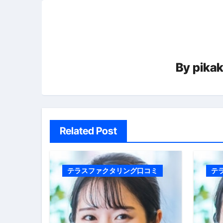
ゲ
ー
シ
By
pika
ョ
ン
Related Post
テラスファクタリング口コミ
テ