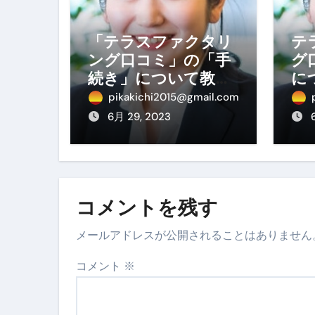
「テラスファクタリ
テ
ング口コミ」の「手
グ
続き」について教え
に
てください。
さ
pikakichi2015@gmail.com
6月 29, 2023
コメントを残す
メールアドレスが公開されることはありません
コメント
※