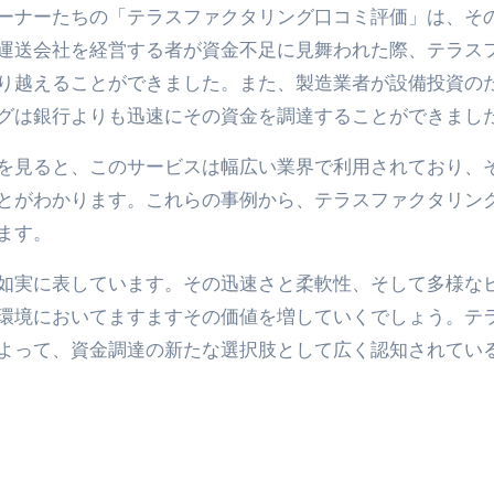
ーナーたちの「テラスファクタリング口コミ評価」は、そ
返済か、自己破産かひろゆきさんならどちらを選びますか？ #sh
運送会社を経営する者が資金不足に見舞われた際、テラス
康、ダイエットにとても重要な女性ホルモンと男性ホルモン
り越えることができました。また、製造業者が設備投資の
行っても返金されません
グは銀行よりも迅速にその資金を調達することができまし
を見ると、このサービスは幅広い業界で利用されており、
めドメイン特集- ビジネスの信用を築く――そのすべての起点
とがわかります。これらの事例から、テラスファクタリン
ます。
2026 完全攻略ガイド 今こそ買い時！ゲーミングPC・高性能BT
時代へ Pebblebee × iMazing で完成する「究極のス
如実に表しています。その迅速さと柔軟性、そして多様な
環境においてますますその価値を増していくでしょう。テ
マホ代。 BB.exciteモバイル「Fitプラン」完全ガイド
よって、資金調達の新たな選択肢として広く認知されてい
る」に変わる30日間 ― 科学的メソッドで英語脳を作る完全
最安1万円台＆ハワイ朝食付き割引まで網羅 ― “失敗せずに選
：国内航空券＋ホテルが“セット割”で最安級！ スカイマーク／