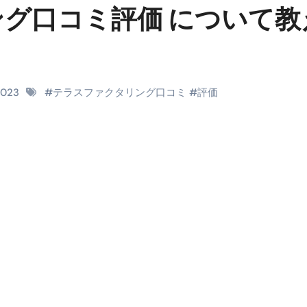
グ口コミ評価 について教
RIGHT」取り扱い開始＆リリース記念キャンペーン【ムームード
コイン」がもらえる超お得アプリ
かかるのか？勘定科目・仕訳・申告書記載方法
2023
#
テラスファクタリング口コミ
#
評価
これが日本が残念な国になった理由です。国民は●●をしないとこ
00円を妄想シナリオ検証してみた！ズボラ株投資
】一覧※YouTubeブログSNS共通
実に取り組むべき！ #shorts
っかからないための方法 #投資詐欺 #詐欺 #弁護士 #法律
金前の売上をすぐに現金で受け取る方法
可能な資金調達法3選！#shorts
リスクが高い #shorts