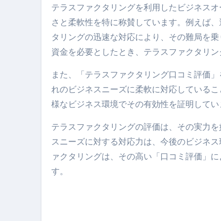
テラスファクタリングを利用したビジネスオ
【ひろゆき】借金1億円あります 
さと柔軟性を特に称賛しています。例えば、
セラピストのための！美容、健
タリングの迅速な対応により、その難局を乗
弁護士解説【詐欺被害】警察に
資金を必要としたとき、テラスファクタリン
5キロ痩せる簡単な方法
また、「テラスファクタリング口コミ評価」
ムームードメイン 2月のおすす
れのビジネスニーズに柔軟に対応しているこ
様なビジネス環境でその有効性を証明してい
FRONTIER スーパーセール
なくす不安と消える恐怖をゼロにする
テラスファクタリングの評価は、その実力を
スニーズに対する対応力は、今後のビジネス
使った分だけ支払う、いちばん賢いス
ァクタリングは、その高い「口コミ評価」に
英語が「聞こえる・分かる・話せ
す。
【海外ツアー完全ガイド】アジア
新春スペシャルセール完全ガイド