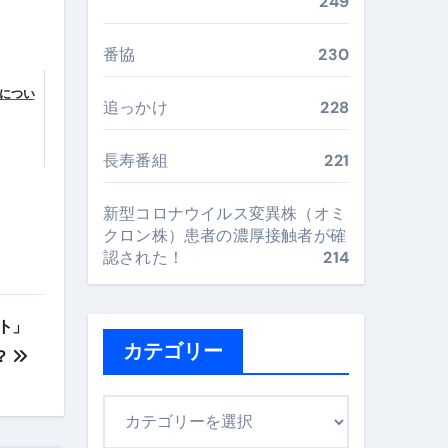
再定義する新しいサプリ体験
249
完全ガイドブック
番協
230
につい
追っかけ
228
まで目的別に失敗しない
長寿番組
221
ックリスト（高齢者にも）
新型コロナウイルス変異株（オミ
クロン株）患者の濃厚接触者が確
飛び散り対策の選び方
認された！
214
に“満足度MAX”で食べるコツ
ト」
カテゴリー
？
カ
テ