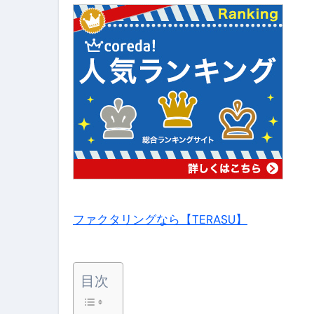
【ムームードメイン】 【.sit
梅干しを毎日食べたらどうなるの？
ブルーベリーを毎日食べたらどう
バナナを毎日食べたらどうなるの？
筋トレせずにプロテインを飲み続
ドメイン取得からホームページ
かいまき（掻巻き）超完全ガイ
【最新版】掛け布団の選び方“
ファクタリングなら【TERASU】
【アシストステッパー】ハンド
【2026年最新保存版】エア
目次
コロナウイルス完全解説ガイド 