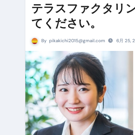
テラスファクタリン
Cookie同意管理ツール「ST
てください。
金融ブラックでも毎日「ビット
【輸入消費税】輸入に消費税は
By
pikakichi2015@gmail.com
6月 25, 
この動画は国にすぐ消されます。
意外にありえる？日経平均400
アフィリエイト【稼げるキーワード
【必見】融資受けるなら”コレ”を確
弁護士が教える「投資詐欺」に引
【PR】フリーランス必見！入
【2023年最新】金融ブラックでも
個人事業主は銀行から融資を受けると