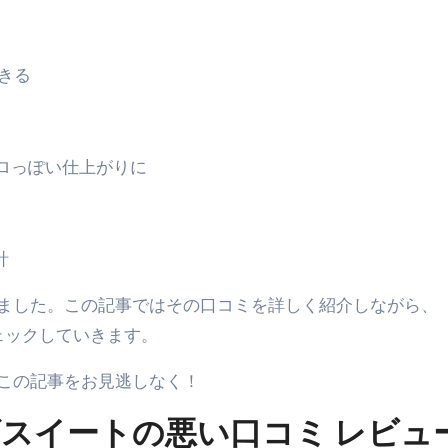
トリ超新春セール＆セット割完全攻略ガイド｜海外・国内旅行を
― 正しく知ることが、最大の感染対策になる ―
きる
 飲むミスト（IN MIST）とは何か──「飲む」という行為を
来を彩る方法――「ただのイベント」を一生の思い出に変える
ロっぽい仕上がりに
だけ」じゃない。日常の“重だるさ”を軽くする選択肢
イド｜スマホ対応・防寒・撥水・作業用（ニトリル/ビニール）
計
り・肌へのやさしさ・防水・充電方式まで失敗しない選び方
集音器との違い・タイプ別比較・価格の考え方・失敗しないチェ
ました。この記事ではその口コミを詳しく紹介しながら、
チェックしていきます。
ド：高級クリッパー・ニッパー・電動まで、硬い爪／巻き爪／
この記事をお見逃しなく！
：ズワイ・タラバ・ポーション・カット済みの選び方と、年末年始
ーズスイートの悪い口コミ レビュ
暮らしが生んだ“完成された保存食文化”