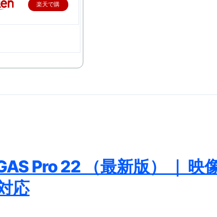
楽天で購
最安1万円台＆ハワイ朝食付き割引まで網羅 ― “失敗せずに選
入
：国内航空券＋ホテルが“セット割”で最安級！ スカイマーク／
e】今注目のドメインをご紹介
何をするサイトか”が一目で伝わ
①【30秒でわかる効果まとめ】#梅干し #ダイエット #筋トレ
なるの？②【30秒でわかる効果まとめ】#ダイエット #筋トレ 
①【30秒でわかる効果まとめ】#バナナ #ダイエット #筋トレ
けたらどうなるのか？ #ダイエット #プロテイン #痩せる
完成まで。ムームードメインなら“全部まとめて”安心スタート
S Pro 22 （最新版） ｜ 映
ド｜“着る布団”で肩・首・足元の冷えを根こそぎ防ぐ！素材別
s対応
完全攻略”｜シンサレート・羽毛・人工羽毛・調温・吸湿発熱…
ル付き・筋力アシスト・ツイスト・天然木まで徹底分類！室内で