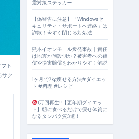
震対策ステッカー
【偽警告に注意】「Windowsセ
#筋トレ #美容 #健康 #雑学 #ナレーター #小林将大
キュリティ・サポートへ連絡」は
詐欺！今すぐ閉じる対処法
orts
熊本イオンモール爆発事故｜責任
は地震か施設側か？被害者への補
償や損害賠償をわかりやすく解説
るサク
1ヶ月で7kg痩せる方法#ダイエッ
ト #料理 #レシピ
となるのが独自ドメイン
Oを最安で手に入れる方法
1万回再生!!【更年期ダイエッ
ト】朝に食べるだけで痩せ体質に
マホ防衛システム」完全ガイド
なるタンパク質3選！
ガイド