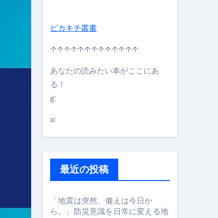
ピカキチ叢書
↑↑↑↑↑↑↑↑↑↑↑↑↑
あなたの読みたい本がここにあ
る！
g:
日】 #bitcoin #全財産 #暗号資産
a:
最近の投稿
「地震は突然、備えは今日か
ら。」防災意識を日常に変える地