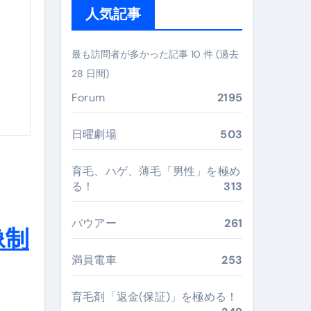
人気記事
ぶ”実践大全
Peach／FDA／ソラシドエアを目的別に選ぶコツと、失敗し
最も訪問者が多かった記事 10 件 (過去
28 日間)
る。いま選ばれている新定番ドメイン
Forum
2195
 #美容 #健康 #雑学 #ナレーター #小林将大
#美容 #健康 #雑学 #ナレーター #小林将大
日曜劇場
503
 #美容 #健康 #雑学 #ナレーター #小林将大
育毛、ハゲ、薄毛「男性」を極め
る！
313
バウアー
261
像制
おすすめ・選び方・洗い方・Q&Aまで
満員電車
253
あなたの寝室に最適解を出す快眠ガイド
育毛剤「返金(保証)」を極める！
“足腰と体幹”を育てる選び方＆続け方ガイド