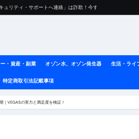
任は地震か施設側か？被害者への補償や損害賠償をわかりやす
ト #料理 #レシピ
ット】朝に食べるだけで痩せ体質になるタンパク質3選！
薬はコレ！ #医療ダイエット
#shots
ネー・資産・副業
オゾン水、オゾン発生器
生活・ライ
べ物7選 #ダイエット
特定商取引法記載事項
痩せ本当に効果ある？ #エクササイズ
人生最後のダイエット、食事はこれからやりました！【あすけん
開｜VEGASの実力と満足度を検証！
の考え方と実践方法を解説します【健康】
なしで2ヶ月で10kg減量した、私の痩せる9つの習慣 | レシピ
時間・記憶・名言・人生哲学から読み解く生き方