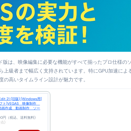
の真実
の？①【30秒でわかる効果まとめ】#アーモンド #ダイエット 
返済か、自己破産かひろゆきさんならどちらを選びますか？ #sh
康、ダイエットにとても重要な女性ホルモンと男性ホルモン
行っても返金されません
ら上級者まで幅広く支持されています。特にGPU加速によ
度の高いタイムライン設計が魅力です。
めドメイン特集- ビジネスの信用を築く――そのすべての起点
2026 完全攻略ガイド 今こそ買い時！ゲーミングPC・高性能BT
フト]VEGAS 映像制作
時代へ Pebblebee × iMazing で完成する「究極のス
動画作成 動画制作 ソー
マホ代。 BB.exciteモバイル「Fitプラン」完全ガイド
800円（税込、送料無料)
時点)
る」に変わる30日間 ― 科学的メソッドで英語脳を作る完全