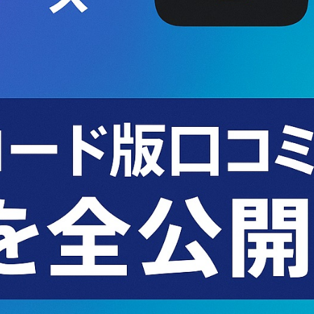
金前の売上をすぐに現金で受け取る方法
可能な資金調達法3選！#shorts
リスクが高い #shorts
量の「33000円」になる！
セルフバックの全貌！危険回避と安全な稼ぎ方を徹底解説
に695万円も投資してる営業39歳サラリーマン【2025年10月3
合ってありますか？#Shorts
い！初心者でも成果を出す電話の仕方はコレ！
すすめの資金調達4選
なこと7選
4選#Shorts
エット