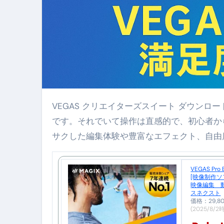
No.102 9割が勘違い 自己破産
アーモンドを毎日食べたらどうなる
【ひろゆき】借金1億円あります 
セラピストのための！美容、健
弁護士解説【詐欺被害】警察に
VEGAS クリエイターズスイート ダウンロード版は、映像編集に必要な機能がすべて揃ったプロ仕様のソフト
5キロ痩せる簡単な方法
です。それでいて操作は直感的で、初心者か
サクした編集体験や豊富なエフェクト、自由
ムームードメイン 2月のおすす
FRONTIER スーパーセール
VEGAS Pro Edit 21 (旧版) [Windows用]
[映像制作ソ
なくす不安と消える恐怖をゼロにする
映像編集 
スネクスト
使った分だけ支払う、いちばん賢いス
価格：29,
(2025/8/2
英語が「聞こえる・分かる・話せ