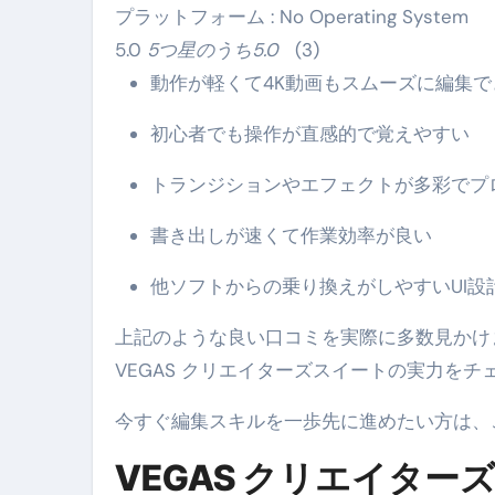
プラットフォーム :
No Operating System
【2026年最新保存版】エア
5.0
5つ星のうち5.0
(3)
コロナウイルス完全解説ガイド 
動作が軽くて4K動画もスムーズに編集で
「3秒で整う、新しい栄養補給」
初心者でも操作が直感的で覚えやすい
クリスマスの魔法で、心と未
トランジションやエフェクトが多彩でプ
磁気ネックレスは「首に着ける
書き出しが速くて作業効率が良い
【最新】手袋の選び方 完全ガ
他ソフトからの乗り換えがしやすいUI設
電気カミソリ完全ガイド｜深剃
補聴器の選び方 完全ガイド｜
上記のような良い口コミを実際に多数見かけ
VEGAS クリエイターズスイートの実力を
失敗しない「爪切り」完全ガイ
今すぐ編集スキルを一歩先に進めたい方は、
失敗しない「カニ」完全ガイド
VEGAS クリエイタ
松前漬とは何か──北海道の海と