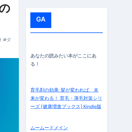
:
Sの
GA
メイン】
け
#
ダ
あなたの読みたい本がここにあ
る！
の先さらに貧しくなります。【 竹花貴騎 切り抜き 会社員 
育毛剤の効果: 髪が変われば、未
来が変わる！ 育毛・薄毛対策シリ
ーズ (健康増進ブックス) Kindle版
ムームードメイン