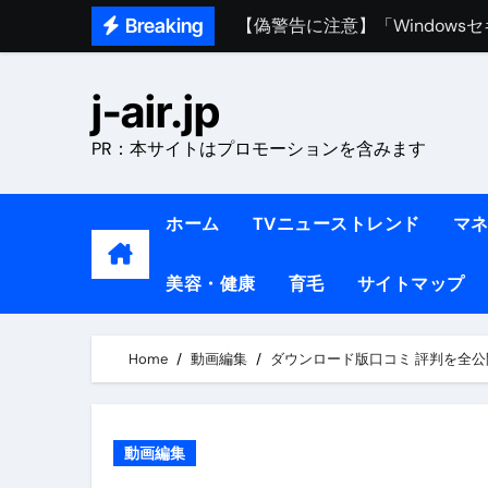
Skip
Breaking
熊本イオンモール爆発事故｜責
to
1ヶ月で7kg痩せる方法#ダイエッ
content
j-air.jp
1万回再生!!【更年期ダイエ
PR：本サイトはプロモーションを含みます
【医者が教える】本当に痩せる
中町綾が2週間で3.5kg痩せた方法 
ホーム
TVニューストレンド
マ
【医者が解説】食べたら痩せる食
美容・健康
育毛
サイトマップ
【医者が解説】このふくらはぎ
【ダイエット迷子必見】38歳
Home
動画編集
ダウンロード版口コミ 評判を全公
【美容】ダイエットに対する私
【1日ダイエットルーティン】運動
動画編集
『葬送のフリーレン』の学び｜