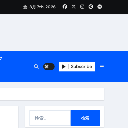
く解説
金. 8月 7th, 2026
フ
Subscribe
活用術】
付き | ダイエット中の食事
検
索