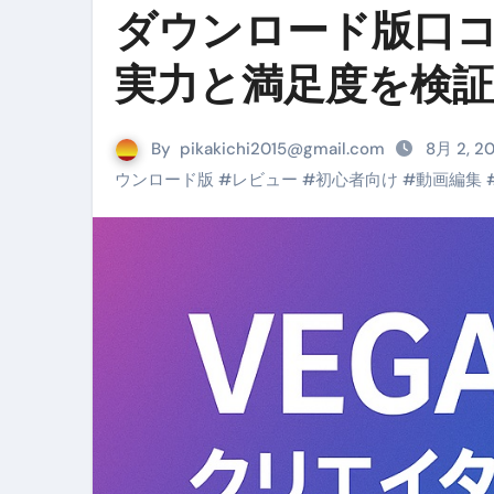
ダウンロード版口コ
リサイクル業者の無料回収・無
山梨県震度6弱と富士山噴火の関
実力と満足度を検証
青森県震度6とベネゼエラM7級
By
pikakichi2015@gmail.com
Cookie同意管理ツール「ST
8月 2, 2
ウンロード版
#
レビュー
#
初心者向け
#
動画編集
金融ブラックでも毎日「ビット
【輸入消費税】輸入に消費税は
この動画は国にすぐ消されます。
意外にありえる？日経平均400
アフィリエイト【稼げるキーワード
【必見】融資受けるなら”コレ”を確
弁護士が教える「投資詐欺」に引