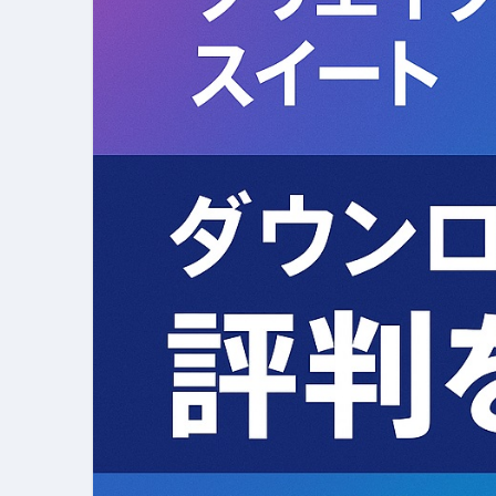
【PR】フリーランス必見！入
【2023年最新】金融ブラックでも
個人事業主は銀行から融資を受けると
【誰でも出来る】3万円が10％増
【即金】3時間で5万円稼ぐ
【超高騰】爆上がりしたビットコイン
Q：借りた借金を返さなくていい場
【必見】もう営業電話は怖くな
フリーランス・個人事業主にお
自己破産中に絶対にしてはダメ
自己破産にまつわるよくある勘違い
体脂肪が落ちる朝食3選 #ダイ