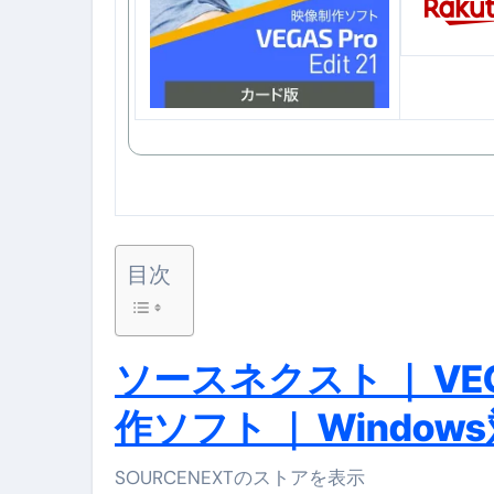
【海外ツアー完全ガイド】アジア
新春スペシャルセール完全ガイド
【ムームードメイン】 【.sit
梅干しを毎日食べたらどうなるの？
ブルーベリーを毎日食べたらどう
バナナを毎日食べたらどうなるの？
目次
筋トレせずにプロテインを飲み続
ドメイン取得からホームページ
ソースネクスト ｜ VEGA
かいまき（掻巻き）超完全ガイ
作ソフト ｜ Window
【最新版】掛け布団の選び方“
【アシストステッパー】ハンド
SOURCENEXTのストアを表示