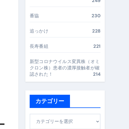
249
最安値で実現する究極の旅術
番協
230
再定義する新しいサプリ体験
追っかけ
228
完全ガイドブック
長寿番組
221
新型コロナウイルス変異株（オミ
まで目的別に失敗しない
クロン株）患者の濃厚接触者が確
認された！
214
ックリスト（高齢者にも）
飛び散り対策の選び方
カテゴリー
に“満足度MAX”で食べるコツ
カ
ー
テ