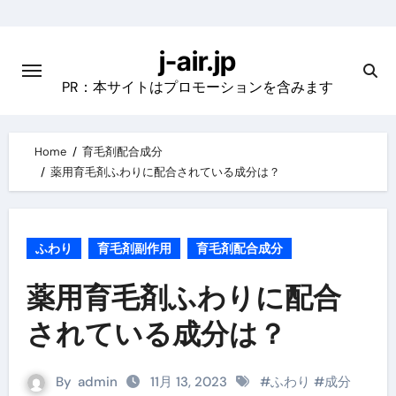
Skip
to
j-air.jp
content
PR：本サイトはプロモーションを含みます
Home
育毛剤配合成分
薬用育毛剤ふわりに配合されている成分は？
ふわり
育毛剤副作用
育毛剤配合成分
薬用育毛剤ふわりに配合
されている成分は？
By
admin
11月 13, 2023
#
ふわり
#
成分