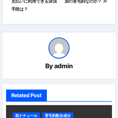
稿
支払いに利用できる決済
加の育毛剤なのか？
手段は？
ナ
ビ
ゲ
ー
シ
ョ
By
admin
ン
Related Post
肌ナチュール
育毛剤配合成分