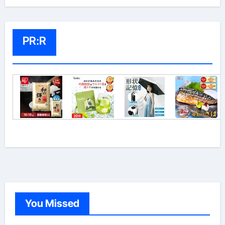
PR:R
You Missed