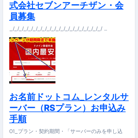
式会社セブンアーチザン・会
員募集
_/_/_/_/_/_/_/_/_/_/_/_/_/_/_/_/_/_/_/_/ …
お名前ドットコム_レンタルサ
ーバー（RSプラン）お申込み
手順
01_プラン・契約期間・「サーバーのみを申し込