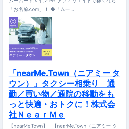
ムームードメイン PR: アフィリエイトで稼ぐなら
「お名前.com」！ ◆「ムー …
「nearMe.Town（ニアミー タ
ウン）」タクシー相乗り 通
勤／買い物／通院の移動をも
っと快適・おトクに！株式会
社ＮｅａｒＭｅ
【nearMe.Town】 【nearMe.Town（ニアミー タ