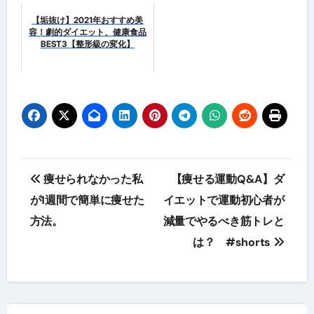
【垢抜け】2021年おすすめ美
容！劇的ダイエット、健康食品
BEST3【整形級の変化】
投
痩せられなかった私
【痩せる運動Q&A】ダ
稿
が1週間で簡単に痩せた
イエットで運動初心者が
方法。
減量でやるべき筋トレと
ナ
は？ #shorts
ビ
ゲ