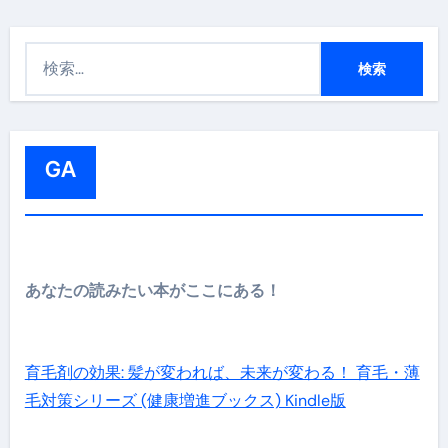
検
索
:
GA
あなたの読みたい本がここにある！
育毛剤の効果: 髪が変われば、未来が変わる！ 育毛・薄
毛対策シリーズ (健康増進ブックス) Kindle版