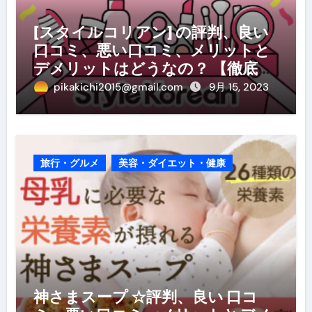
[スタイルコリアン] の評判、良い
口コミ、悪い口コミ、メリットと
デメリットはどうなの？ 【徹底解
説】
pikakichi2015@gmail.com
9月 15, 2023
旅行・グルメ
美容・ダイエット・健康
神さまスープ ☆評判、良い 口コ