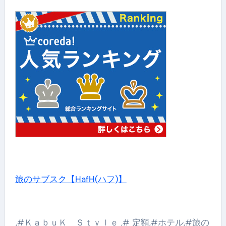
旅のサブスク【HafH(ハフ)】
,#ＫａｂｕＫ＿Ｓｔｙｌｅ ,# 定額,#ホテル,#旅の