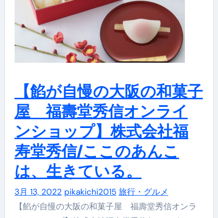
【餡が自慢の大阪の和菓子
屋 福壽堂秀信オンライ
ンショップ】株式会社福
寿堂秀信/ここのあんこ
は、生きている。
3月 13, 2022
pikakichi2015
旅行・グルメ
【餡が自慢の大阪の和菓子屋 福壽堂秀信オンラ