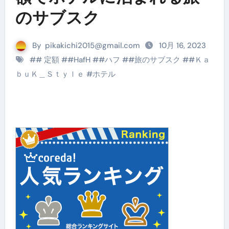
のサブスク
By
pikakichi2015@gmail.com
10月 16, 2023
#
# 定額
#
#HafH
#
#ハフ
#
#旅のサブスク
#
#Ｋａ
ｂｕＫ＿Ｓｔｙｌｅ
#
ホテル