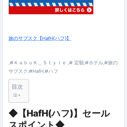
旅のサブスク【HafH(ハフ)】
,#ＫａｂｕＫ＿Ｓｔｙｌｅ ,# 定額,#ホテル,#旅の
サブスク,#HafH,#ハフ
目次
◆【HafH(ハフ)】セール
スポイント◆