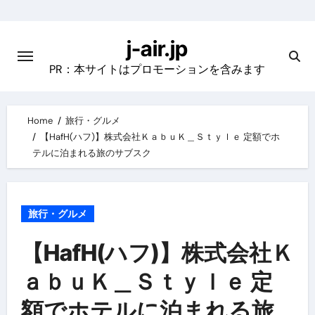
Skip
to
j-air.jp
content
PR：本サイトはプロモーションを含みます
Home
旅行・グルメ
【HafH(ハフ)】株式会社ＫａｂｕＫ＿Ｓｔｙｌｅ 定額でホ
テルに泊まれる旅のサブスク
旅行・グルメ
【HafH(ハフ)】株式会社Ｋ
ａｂｕＫ＿Ｓｔｙｌｅ 定
額でホテルに泊まれる旅