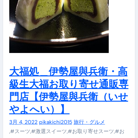
大福処＿伊勢屋與兵衛・高
級生大福お取り寄せ通販専
門店【伊勢屋與兵衛（いせ
やよへい）】
3月 4, 2022
pikakichi2015
旅行・グルメ
,#スーツ,#激選スイーツ,#お取り寄せスーツ,#お