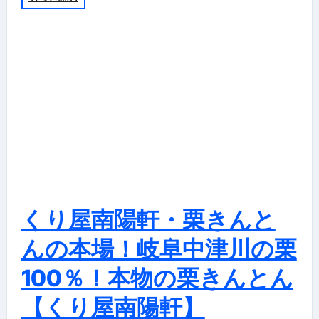
くり屋南陽軒・栗きんと
んの本場！岐阜中津川の栗
100％！本物の栗きんとん
【くり屋南陽軒】