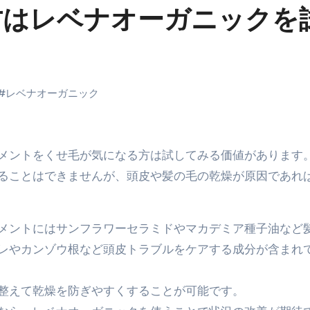
方はレベナオーガニックを
料査定は危険？情報収集との関係と見分け方を解説
係｜最新観測データと前兆現象を徹底解説【2026】
地震の関連性は？
#
レベナオーガニック
RIGHT」取り扱い開始＆リリース記念キャンペーン【ムームード
コイン」がもらえる超お得アプリ
トメントをくせ毛が気になる方は試してみる価値があります
かかるのか？勘定科目・仕訳・申告書記載方法
ることはできませんが、頭皮や髪の毛の乾燥が原因であれ
これが日本が残念な国になった理由です。国民は●●をしないとこ
00円を妄想シナリオ検証してみた！ズボラ株投資
メントにはサンフラワーセラミドやマカデミア種子油など
】一覧※YouTubeブログSNS共通
レやカンゾウ根など頭皮トラブルをケアする成分が含まれ
実に取り組むべき！ #shorts
整えて乾燥を防ぎやすくすることが可能です。
っかからないための方法 #投資詐欺 #詐欺 #弁護士 #法律