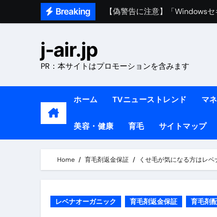
Skip
Breaking
熊本イオンモール爆発事故｜責
to
content
1ヶ月で7kg痩せる方法#ダイエッ
j-air.jp
1万回再生!!【更年期ダイエ
PR：本サイトはプロモーションを含みます
【医者が教える】本当に痩せる
中町綾が2週間で3.5kg痩せた方法 
ホーム
TVニューストレンド
マ
【医者が解説】食べたら痩せる食
美容・健康
育毛
サイトマップ
【医者が解説】このふくらはぎ
【ダイエット迷子必見】38歳
Home
育毛剤返金保証
くせ毛が気になる方はレベ
【美容】ダイエットに対する私
【1日ダイエットルーティン】運動
レベナオーガニック
育毛剤返金保証
育毛剤
『葬送のフリーレン』の学び｜