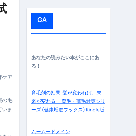
:
試
GA
メイン】
あなたの読みたい本がここにあ
る！
。
ばケア
の先さらに貧しくなります。【 竹花貴騎 切り抜き 会社員 
育毛剤の効果: 髪が変われば、未
髪の毛
来が変わる！ 育毛・薄毛対策シリ
ていま
ーズ (健康増進ブックス) Kindle版
ムームードメイン