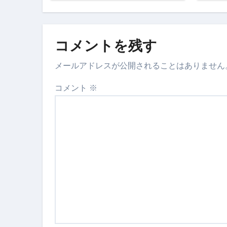
【2026年最新保存版】エア
コロナウイルス完全解説ガイド 
コメントを残す
「3秒で整う、新しい栄養補給」
メールアドレスが公開されることはありません
クリスマスの魔法で、心と未
コメント
※
磁気ネックレスは「首に着ける
【最新】手袋の選び方 完全ガ
電気カミソリ完全ガイド｜深剃
補聴器の選び方 完全ガイド｜
失敗しない「爪切り」完全ガイ
失敗しない「カニ」完全ガイド
松前漬とは何か──北海道の海と