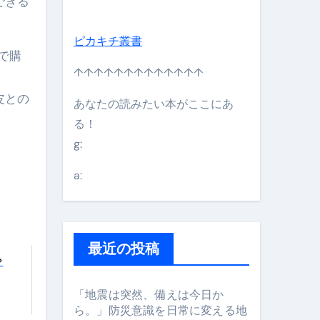
できる
ピカキチ叢書
で購
↑↑↑↑↑↑↑↑↑↑↑↑↑
皮との
あなたの読みたい本がここにあ
る！
g:
日】 #bitcoin #全財産 #暗号資産
a:
最近の投稿
？
「地震は突然、備えは今日か
ら。」防災意識を日常に変える地