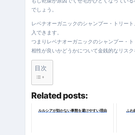
もし乾燥が原因でくせ毛がひどくなっている
【PR】フリーランス必見！入
でしょう。
【2023年最新】金融ブラックでも
レベナオーガニックのシャンプー・トリート
個人事業主は銀行から融資を受けると
入できます。
つまりレベナオーガニックのシャンプー・ト
【誰でも出来る】3万円が10％増
相性が良いかどうかについて金銭的なリスク
【即金】3時間で5万円稼ぐ
【超高騰】爆上がりしたビットコイン
目次
Q：借りた借金を返さなくていい場
【必見】もう営業電話は怖くな
Related posts:
フリーランス・個人事業主にお
ルルシアが効かない事態を避けやすい理由
ふわ
自己破産中に絶対にしてはダメ
自己破産にまつわるよくある勘違い