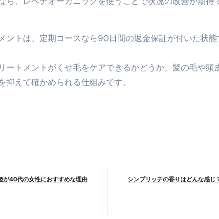
なら、レベナオーガニックを使うことで状況の改善が期待
金前の売上をすぐに現金で受け取る方法
可能な資金調達法3選！#shorts
メントは、定期コースなら90日間の返金保証が付いた状態
リスクが高い #shorts
リートメントがくせ毛をケアできるかどうか、髪の毛や頭
量の「33000円」になる！
を抑えて確かめられる仕組みです。
セルフバックの全貌！危険回避と安全な稼ぎ方を徹底解説
に695万円も投資してる営業39歳サラリーマン【2025年10月3
合ってありますか？#Shorts
い！初心者でも成果を出す電話の仕方はコレ！
すすめの資金調達4選
姫が40代の女性におすすめな理由
シンプリッチの香りはどんな感じ
なこと7選
4選#Shorts