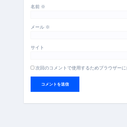
名前
※
スイーツ完全ガイド ― 人生を
「地震は突然、備えは今日から
メール
※
サイト
次回のコメントで使用するためブラウザーに