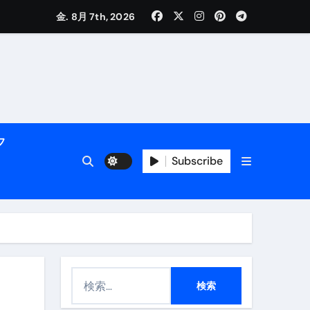
金. 8月 7th, 2026
く解説
フ
Subscribe
活用術】
検
付き | ダイエット中の食事
索