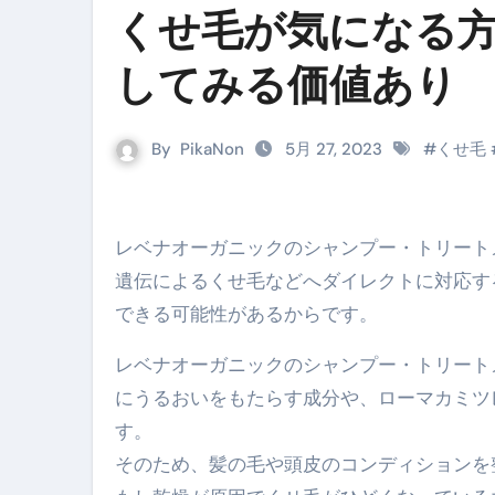
くせ毛が気になる
リサイクル業者の無料回収・無
してみる価値あり
山梨県震度6弱と富士山噴火の関
青森県震度6とベネゼエラM7級
By
PikaNon
5月 27, 2023
#
くせ毛
Cookie同意管理ツール「ST
金融ブラックでも毎日「ビット
レベナオーガニックのシャンプー・トリー
【輸入消費税】輸入に消費税は
遺伝によるくせ毛などへダイレクトに対応す
この動画は国にすぐ消されます。
できる可能性があるからです。
意外にありえる？日経平均400
レベナオーガニックのシャンプー・トリート
アフィリエイト【稼げるキーワード
にうるおいをもたらす成分や、ローマカミツ
す。
【必見】融資受けるなら”コレ”を確
そのため、髪の毛や頭皮のコンディションを
弁護士が教える「投資詐欺」に引