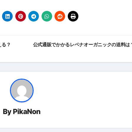
エット
の真実
の？①【30秒でわかる効果まとめ】#アーモンド #ダイエット 
返済か、自己破産かひろゆきさんならどちらを選びますか？ #sh
える？
公式通販でかかるレベナオーガニックの送料は
康、ダイエットにとても重要な女性ホルモンと男性ホルモン
行っても返金されません
めドメイン特集- ビジネスの信用を築く――そのすべての起点
2026 完全攻略ガイド 今こそ買い時！ゲーミングPC・高性能BT
By
PikaNon
時代へ Pebblebee × iMazing で完成する「究極のス
マホ代。 BB.exciteモバイル「Fitプラン」完全ガイド