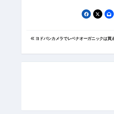
体脂肪が落ちる朝食3選 #ダイ
No.102 9割が勘違い 自己破産
アーモンドを毎日食べたらどうなる
投
【ひろゆき】借金1億円あります 
ヨドバシカメラでレベナオーガニックは買
稿
セラピストのための！美容、健
ナ
弁護士解説【詐欺被害】警察に
ビ
5キロ痩せる簡単な方法
ゲ
ムームードメイン 2月のおすす
ー
FRONTIER スーパーセール
なくす不安と消える恐怖をゼロにする
シ
使った分だけ支払う、いちばん賢いス
ョ