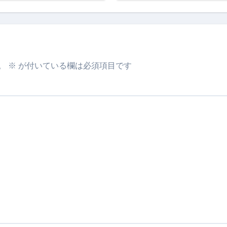
トリ超新春セール＆セット割完全攻略ガイド｜海外・国内旅行を
― 正しく知ることが、最大の感染対策になる ―
 飲むミスト（IN MIST）とは何か──「飲む」という行為を
。
※
が付いている欄は必須項目です
来を彩る方法――「ただのイベント」を一生の思い出に変える
だけ」じゃない。日常の“重だるさ”を軽くする選択肢
イド｜スマホ対応・防寒・撥水・作業用（ニトリル/ビニール）
り・肌へのやさしさ・防水・充電方式まで失敗しない選び方
集音器との違い・タイプ別比較・価格の考え方・失敗しないチェ
ド：高級クリッパー・ニッパー・電動まで、硬い爪／巻き爪／
：ズワイ・タラバ・ポーション・カット済みの選び方と、年末年始
暮らしが生んだ“完成された保存食文化”