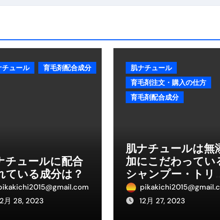
る」に変わる30日間 ― 科学的メソッドで英語脳を作る完全
最安1万円台＆ハワイ朝食付き割引まで網羅 ― “失敗せずに選
：国内航空券＋ホテルが“セット割”で最安級！ スカイマーク／
e】今注目のドメインをご紹介
何をするサイトか”が一目で伝わ
ナチュール
育毛剤配合成分
肌ナチュール
①【30秒でわかる効果まとめ】#梅干し #ダイエット #筋トレ
育毛剤注文・購入の仕方
育毛剤配合成分
なるの？②【30秒でわかる効果まとめ】#ダイエット #筋トレ 
①【30秒でわかる効果まとめ】#バナナ #ダイエット #筋トレ
けたらどうなるのか？ #ダイエット #プロテイン #痩せる
肌ナチュールは無
ナチュールに配合
加にこだわってい
完成まで。ムームードメインなら“全部まとめて”安心スタート
れている成分は？
シャンプー・トリ
ド｜“着る布団”で肩・首・足元の冷えを根こそぎ防ぐ！素材別
トメントなのか？
pikakichi2015@gmail.com
pikakichi2015@gmail.
完全攻略”｜シンサレート・羽毛・人工羽毛・調温・吸湿発熱…
12月 28, 2023
12月 27, 2023
ル付き・筋力アシスト・ツイスト・天然木まで徹底分類！室内で