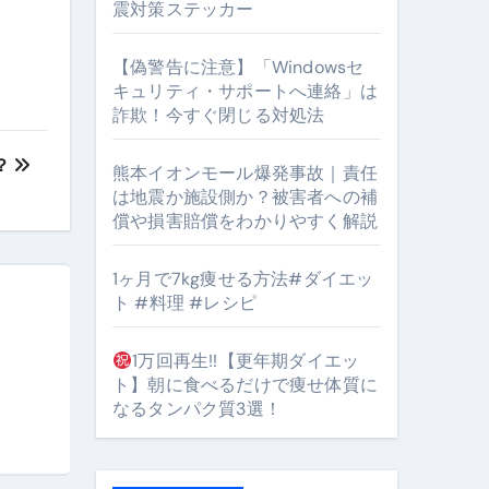
震対策ステッカー
【偽警告に注意】「Windowsセ
キュリティ・サポートへ連絡」は
#筋トレ #美容 #健康 #雑学 #ナレーター #小林将大
詐欺！今すぐ閉じる対処法
orts
？
熊本イオンモール爆発事故｜責任
は地震か施設側か？被害者への補
償や損害賠償をわかりやすく解説
1ヶ月で7kg痩せる方法#ダイエッ
ト #料理 #レシピ
となるのが独自ドメイン
1万回再生!!【更年期ダイエッ
Oを最安で手に入れる方法
ト】朝に食べるだけで痩せ体質に
なるタンパク質3選！
マホ防衛システム」完全ガイド