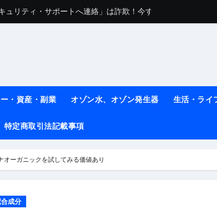
任は地震か施設側か？被害者への補償や損害賠償をわかりやす
ト #料理 #レシピ
ット】朝に食べるだけで痩せ体質になるタンパク質3選！
薬はコレ！ #医療ダイエット
#shots
ネー・資産・副業
オゾン水、オゾン発生器
生活・ライ
べ物7選 #ダイエット
特定商取引法記載事項
痩せ本当に効果ある？ #エクササイズ
人生最後のダイエット、食事はこれからやりました！【あすけん
ナオーガニックを試してみる価値あり
の考え方と実践方法を解説します【健康】
なしで2ヶ月で10kg減量した、私の痩せる9つの習慣 | レシピ
配合成分
時間・記憶・名言・人生哲学から読み解く生き方