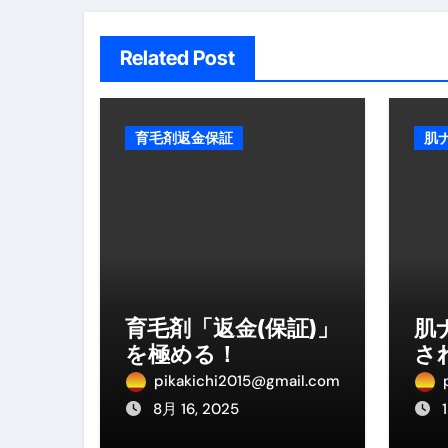
英語が「聞こえる・分かる・話せ
ン
【海外ツアー完全ガイド】アジア
Related Post
新春スペシャルセール完全ガイド
【ムームードメイン】 【.sit
育毛剤返金保証
肌
梅干しを毎日食べたらどうなるの？
ブルーベリーを毎日食べたらどう
バナナを毎日食べたらどうなるの？
筋トレせずにプロテインを飲み続
育毛剤「返金(保証)」
肌
ドメイン取得からホームページ
を極める！
さ
かいまき（掻巻き）超完全ガイ
pikakichi2015@gmail.com
【最新版】掛け布団の選び方“
8月 16, 2025
【アシストステッパー】ハンド