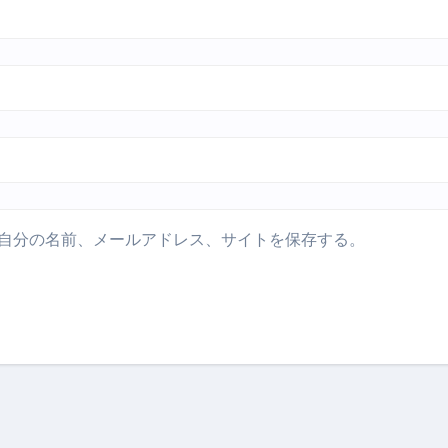
少しだけ甘くする、現代スイーツ文化のすべて ―
。」防災意識を日常に変える地震対策ステッカー
自分の名前、メールアドレス、サイトを保存する。