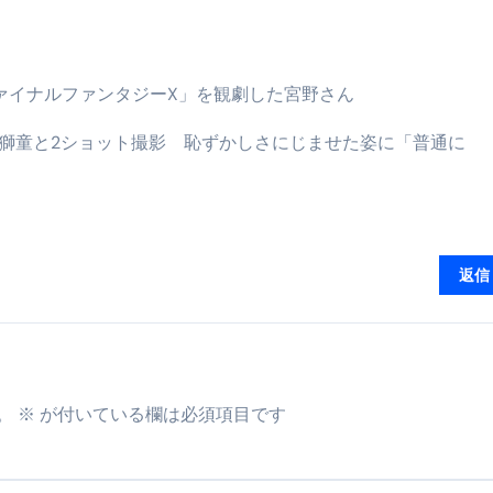
少しだけ甘くする、現代スイーツ文化のすべて ―
。」防災意識を日常に変える地震対策ステッカー
歌舞伎 ファイナルファンタジーX」を観劇した宮野さん
村獅童と2ショット撮影 恥ずかしさにじませた姿に「普通に
返信
。
※
が付いている欄は必須項目です