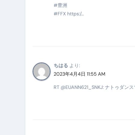
#豊洲
【2026年最新保存版】エア
#FFX https:/…
コロナウイルス完全解説ガイド 
「3秒で整う、新しい栄養補給」
クリスマスの魔法で、心と未
磁気ネックレスは「首に着ける
ちはる
より:
【最新】手袋の選び方 完全ガ
2023年4月4日 11:55 AM
電気カミソリ完全ガイド｜深剃
RT @EUANN621_SNKJ: ナト
補聴器の選び方 完全ガイド｜
失敗しない「爪切り」完全ガイ
失敗しない「カニ」完全ガイド
松前漬とは何か──北海道の海と