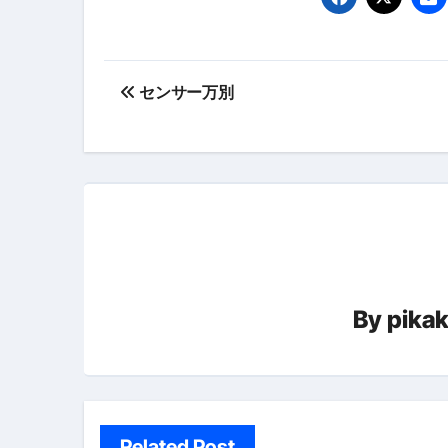
【PR】フリーランス必見！入
【2023年最新】金融ブラックでも
投
個人事業主は銀行から融資を受けると
センサー万別
稿
【誰でも出来る】3万円が10％増
ナ
【即金】3時間で5万円稼ぐ
ビ
【超高騰】爆上がりしたビットコイン
ゲ
Q：借りた借金を返さなくていい場
ー
【必見】もう営業電話は怖くな
By
pika
シ
フリーランス・個人事業主にお
ョ
自己破産中に絶対にしてはダメ
ン
自己破産にまつわるよくある勘違い
Related Post
体脂肪が落ちる朝食3選 #ダイ