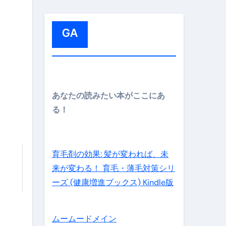
:
GA
メイン】
あなたの読みたい本がここにあ
る！
の先さらに貧しくなります。【 竹花貴騎 切り抜き 会社員 
育毛剤の効果: 髪が変われば、未
来が変わる！ 育毛・薄毛対策シリ
ーズ (健康増進ブックス) Kindle版
ムームードメイン