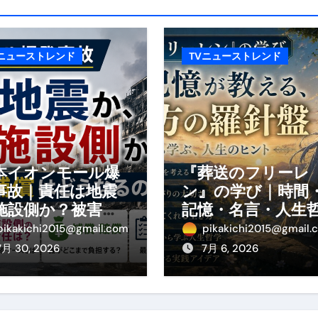
の真実
の？①【30秒でわかる効果まとめ】#アーモンド #ダイエット 
Vニューストレンド
TVニューストレンド
返済か、自己破産かひろゆきさんならどちらを選びますか？ #sh
康、ダイエットにとても重要な女性ホルモンと男性ホルモン
行っても返金されません
本イオンモール爆
『葬送のフリーレ
事故｜責任は地震
ン』の学び｜時間
めドメイン特集- ビジネスの信用を築く――そのすべての起点
施設側か？被害者
記憶・名言・人生
の補償や損害賠償
学から読み解く生
2026 完全攻略ガイド 今こそ買い時！ゲーミングPC・高性能BT
pikakichi2015@gmail.com
pikakichi2015@gmail.
わかりやすく解説
方
7月 30, 2026
7月 6, 2026
時代へ Pebblebee × iMazing で完成する「究極のス
マホ代。 BB.exciteモバイル「Fitプラン」完全ガイド
る」に変わる30日間 ― 科学的メソッドで英語脳を作る完全