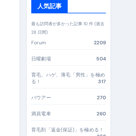
人気記事
ぶ”実践大全
Peach／FDA／ソラシドエアを目的別に選ぶコツと、失敗し
最も訪問者が多かった記事 10 件 (過去
28 日間)
る。いま選ばれている新定番ドメイン
Forum
2209
 #美容 #健康 #雑学 #ナレーター #小林将大
#美容 #健康 #雑学 #ナレーター #小林将大
日曜劇場
504
 #美容 #健康 #雑学 #ナレーター #小林将大
育毛、ハゲ、薄毛「男性」を極め
る！
317
バウアー
270
おすすめ・選び方・洗い方・Q&Aまで
満員電車
260
あなたの寝室に最適解を出す快眠ガイド
育毛剤「返金(保証)」を極める！
“足腰と体幹”を育てる選び方＆続け方ガイド