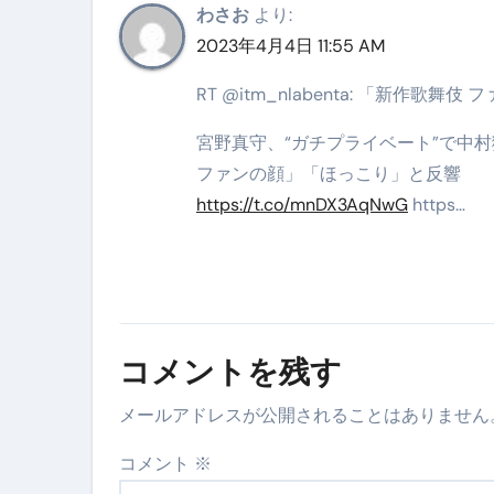
わさお
より:
スイーツ完全ガイド ― 人生を
2023年4月4日 11:55 AM
「地震は突然、備えは今日から
RT @itm_nlabenta: 「新作
宮野真守、“ガチプライベート”で中
ファンの顔」「ほっこり」と反響
https://t.co/mnDX3AqNwG
https…
コメントを残す
メールアドレスが公開されることはありません
コメント
※