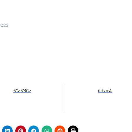
料査定は危険？情報収集との関係と見分け方を解説
係｜最新観測データと前兆現象を徹底解説【2026】
2023
地震の関連性は？
RIGHT」取り扱い開始＆リリース記念キャンペーン【ムームード
コイン」がもらえる超お得アプリ
かかるのか？勘定科目・仕訳・申告書記載方法
これが日本が残念な国になった理由です。国民は●●をしないとこ
00円を妄想シナリオ検証してみた！ズボラ株投資
ダンダダン
山ちゃん
】一覧※YouTubeブログSNS共通
実に取り組むべき！ #shorts
っかからないための方法 #投資詐欺 #詐欺 #弁護士 #法律