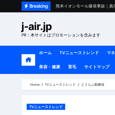
Skip
Breaking
熊本イオンモール爆発事故｜責
to
1ヶ月で7kg痩せる方法#ダイエッ
content
j-air.jp
1万回再生!!【更年期ダイエ
PR：本サイトはプロモーションを含みます
【医者が教える】本当に痩せる
中町綾が2週間で3.5kg痩せた方法 
ホーム
TVニューストレンド
マ
【医者が解説】食べたら痩せる食
美容・健康
育毛
サイトマップ
【医者が解説】このふくらはぎ
【ダイエット迷子必見】38歳
Home
TVニューストレンド
とうらぶ歌舞伎
【美容】ダイエットに対する私
【1日ダイエットルーティン】運動
TVニューストレンド
『葬送のフリーレン』の学び｜