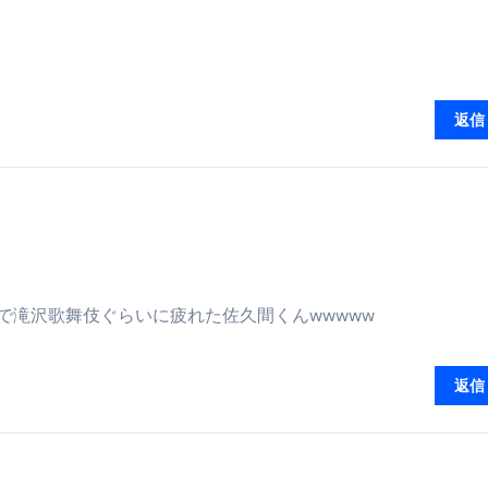
トリ超新春セール＆セット割完全攻略ガイド｜海外・国内旅行を
― 正しく知ることが、最大の感染対策になる ―
 飲むミスト（IN MIST）とは何か──「飲む」という行為を
返信
来を彩る方法――「ただのイベント」を一生の思い出に変える
だけ」じゃない。日常の“重だるさ”を軽くする選択肢
イド｜スマホ対応・防寒・撥水・作業用（ニトリル/ビニール）
り・肌へのやさしさ・防水・充電方式まで失敗しない選び方
ゥダンスで滝沢歌舞伎ぐらいに疲れた佐久間くんwwwww
集音器との違い・タイプ別比較・価格の考え方・失敗しないチェ
ド：高級クリッパー・ニッパー・電動まで、硬い爪／巻き爪／
返信
：ズワイ・タラバ・ポーション・カット済みの選び方と、年末年始
暮らしが生んだ“完成された保存食文化”