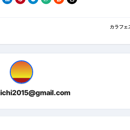
金前の売上をすぐに現金で受け取る方法
可能な資金調達法3選！#shorts
リスクが高い #shorts
カラフェ
量の「33000円」になる！
セルフバックの全貌！危険回避と安全な稼ぎ方を徹底解説
に695万円も投資してる営業39歳サラリーマン【2025年10月3
合ってありますか？#Shorts
い！初心者でも成果を出す電話の仕方はコレ！
kichi2015@gmail.com
すすめの資金調達4選
なこと7選
4選#Shorts
エット