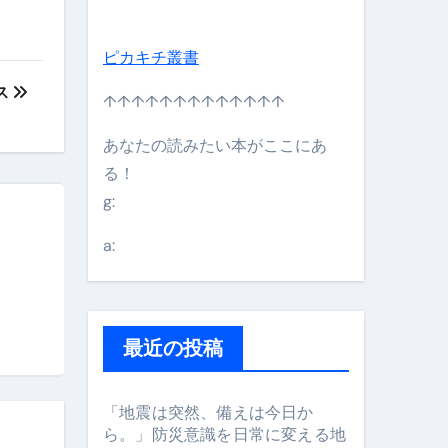
ピカキチ叢書
ス
↑↑↑↑↑↑↑↑↑↑↑↑↑
あなたの読みたい本がここにあ
る！
g:
日】 #bitcoin #全財産 #暗号資産
a:
最近の投稿
「地震は突然、備えは今日か
ら。」防災意識を日常に変える地