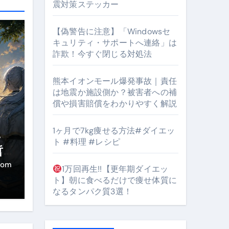
震対策ステッカー
【偽警告に注意】「Windowsセ
#筋トレ #美容 #健康 #雑学 #ナレーター #小林将大
キュリティ・サポートへ連絡」は
詐欺！今すぐ閉じる対処法
orts
熊本イオンモール爆発事故｜責任
は地震か施設側か？被害者への補
償や損害賠償をわかりやすく解説
1ヶ月で7kg痩せる方法#ダイエッ
・
ト #料理 #レシピ
となるのが独自ドメイン
哲
き
Oを最安で手に入れる方法
com
1万回再生!!【更年期ダイエッ
ト】朝に食べるだけで痩せ体質に
マホ防衛システム」完全ガイド
なるタンパク質3選！
ガイド