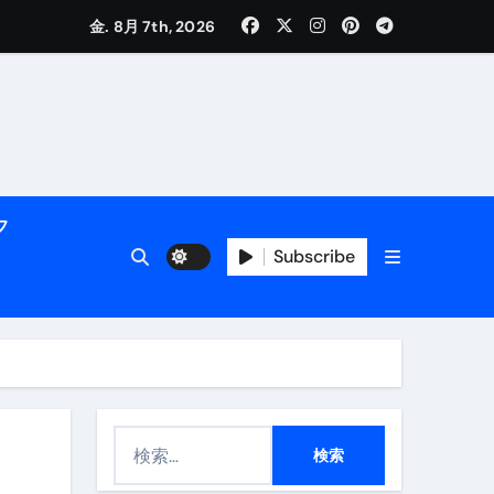
く解説
金. 8月 7th, 2026
フ
Subscribe
活用術】
付き | ダイエット中の食事
検
索