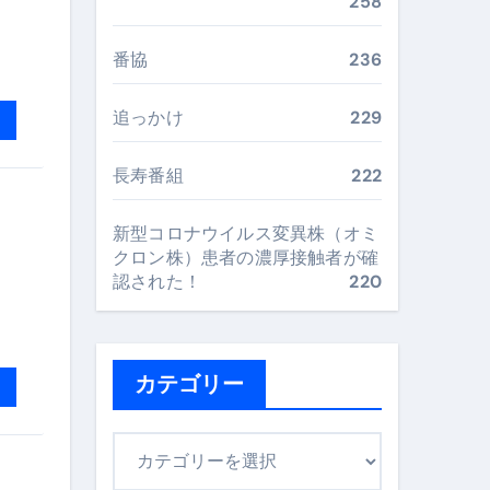
258
最安値で実現する究極の旅術
番協
236
再定義する新しいサプリ体験
追っかけ
229
完全ガイドブック
長寿番組
222
新型コロナウイルス変異株（オミ
まで目的別に失敗しない
クロン株）患者の濃厚接触者が確
認された！
220
ックリスト（高齢者にも）
飛び散り対策の選び方
カテゴリー
に“満足度MAX”で食べるコツ
カ
テ