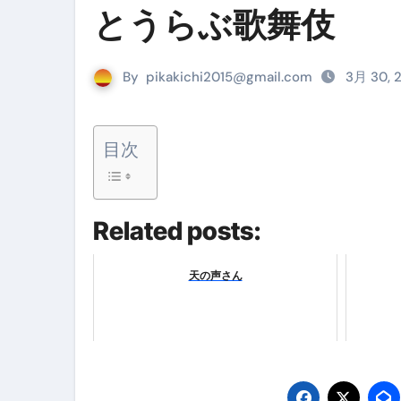
とうらぶ歌舞伎
リサイクル業者の無料回収・無
山梨県震度6弱と富士山噴火の関
By
pikakichi2015@gmail.com
3月 30, 
青森県震度6とベネゼエラM7級
Cookie同意管理ツール「ST
目次
金融ブラックでも毎日「ビット
【輸入消費税】輸入に消費税は
Related posts:
この動画は国にすぐ消されます。
意外にありえる？日経平均400
天の声さん
アフィリエイト【稼げるキーワード
【必見】融資受けるなら”コレ”を確
弁護士が教える「投資詐欺」に引