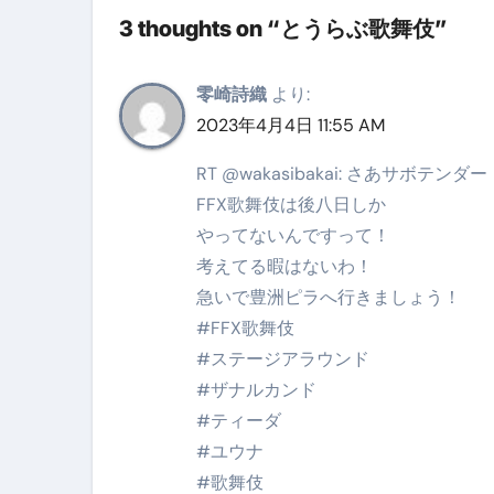
3 thoughts on “とうらぶ歌舞伎”
【海外ツアー完全ガイド】アジア
新春スペシャルセール完全ガイド
零崎詩織
より:
【ムームードメイン】 【.sit
2023年4月4日 11:55 AM
梅干しを毎日食べたらどうなるの？
RT @wakasibakai: さあサボテンダー
FFX歌舞伎は後八日しか
ブルーベリーを毎日食べたらどう
やってないんですって！
バナナを毎日食べたらどうなるの？
考えてる暇はないわ！
急いで豊洲ピラへ行きましょう！
筋トレせずにプロテインを飲み続
#FFX歌舞伎
ドメイン取得からホームページ
#ステージアラウンド
かいまき（掻巻き）超完全ガイ
#ザナルカンド
#ティーダ
【最新版】掛け布団の選び方“
#ユウナ
【アシストステッパー】ハンド
#歌舞伎