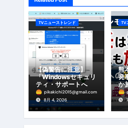
No.102 9割が勘違い 自己破産
アーモンドを毎日食べたらどうなる
TVニューストレンド
T
【ひろゆき】借金1億円あります 
セラピストのための！美容、健
弁護士解説【詐欺被害】警察に
5キロ痩せる簡単な方法
【偽警告に注意】
熊
「Windowsセキュリ
発
ムームードメイン 2月のおすす
ティ・サポートへ連
か
絡」は詐欺！今すぐ
へ
FRONTIER スーパーセール
pikakichi2015@gmail.com
閉じる対処法
を
8月 4, 2026
なくす不安と消える恐怖をゼロにする
使った分だけ支払う、いちばん賢いス
英語が「聞こえる・分かる・話せ