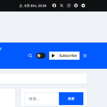
土. 8月 8th, 2026
く解説
フ
Subscribe
活用術】
検
付き | ダイエット中の食事
索