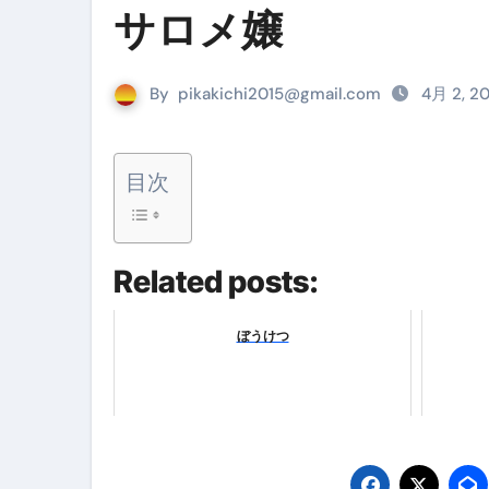
『葬送のフリーレン』の学び｜
サロメ嬢
リサイクル業者の無料回収・無
By
pikakichi2015@gmail.com
4月 2, 2
山梨県震度6弱と富士山噴火の関
青森県震度6とベネゼエラM7級
目次
Cookie同意管理ツール「ST
金融ブラックでも毎日「ビット
【輸入消費税】輸入に消費税は
Related posts:
この動画は国にすぐ消されます。
ぼうけつ
意外にありえる？日経平均400
アフィリエイト【稼げるキーワード
【必見】融資受けるなら”コレ”を確