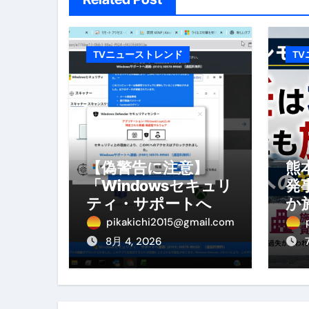
体脂肪が落ちる朝食3選 #ダイ
No.102 9割が勘違い 自己破産
TVニューストレンド
T
アーモンドを毎日食べたらどうなる
【ひろゆき】借金1億円あります 
セラピストのための！美容、健
弁護士解説【詐欺被害】警察に
【偽警告に注意】
熊
「Windowsセキュリ
発
5キロ痩せる簡単な方法
ティ・サポートへ連
か
ムームードメイン 2月のおすす
絡」は詐欺！今すぐ
へ
pikakichi2015@gmail.com
閉じる対処法
を
8月 4, 2026
FRONTIER スーパーセール
なくす不安と消える恐怖をゼロにする
使った分だけ支払う、いちばん賢いス