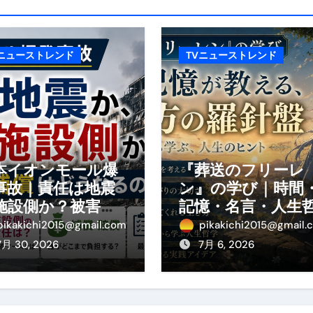
エット
の真実
Vニューストレンド
TVニューストレンド
の？①【30秒でわかる効果まとめ】#アーモンド #ダイエット 
返済か、自己破産かひろゆきさんならどちらを選びますか？ #sh
康、ダイエットにとても重要な女性ホルモンと男性ホルモン
行っても返金されません
本イオンモール爆
『葬送のフリーレ
事故｜責任は地震
ン』の学び｜時間
施設側か？被害者
記憶・名言・人生
めドメイン特集- ビジネスの信用を築く――そのすべての起点
の補償や損害賠償
学から読み解く生
pikakichi2015@gmail.com
pikakichi2015@gmail.
わかりやすく解説
方
7月 30, 2026
7月 6, 2026
2026 完全攻略ガイド 今こそ買い時！ゲーミングPC・高性能BT
時代へ Pebblebee × iMazing で完成する「究極のス
マホ代。 BB.exciteモバイル「Fitプラン」完全ガイド