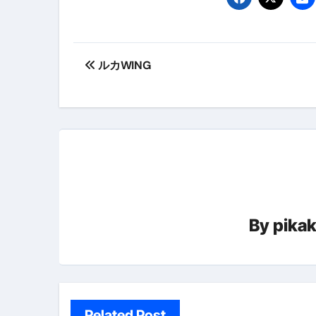
弁護士が教える「投資詐欺」に引
【PR】フリーランス必見！入
投
【2023年最新】金融ブラックでも
ルカWING
稿
個人事業主は銀行から融資を受けると
ナ
【誰でも出来る】3万円が10％増
ビ
【即金】3時間で5万円稼ぐ
ゲ
【超高騰】爆上がりしたビットコイン
ー
Q：借りた借金を返さなくていい場
By
pika
シ
【必見】もう営業電話は怖くな
ョ
フリーランス・個人事業主にお
ン
自己破産中に絶対にしてはダメ
自己破産にまつわるよくある勘違い
Related Post