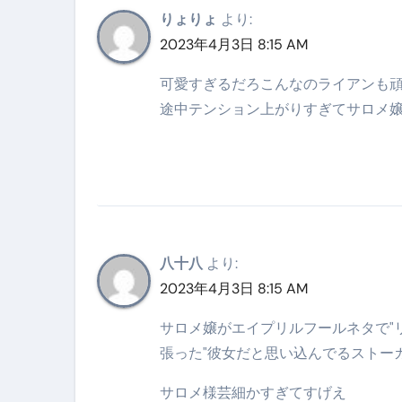
松前漬とは何か──北海道の海と
りょりょ
より:
2023年4月3日 8:15 AM
スイーツ完全ガイド ― 人生を
「地震は突然、備えは今日から
可愛すぎるだろこんなのライアンも頑
途中テンション上がりすぎてサロメ嬢
八十八
より:
2023年4月3日 8:15 AM
サロメ嬢がエイプリルフールネタで"
張った"彼女だと思い込んでるストー
サロメ様芸細かすぎてすげえ