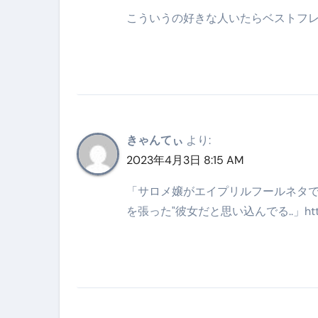
【アシストステッパー】ハンド
こういうの好きな人いたらベストフレ
【2026年最新保存版】エア
コロナウイルス完全解説ガイド 
「3秒で整う、新しい栄養補給」
クリスマスの魔法で、心と未
きゃんてぃ
より:
磁気ネックレスは「首に着ける
2023年4月3日 8:15 AM
【最新】手袋の選び方 完全ガ
「サロメ嬢がエイプリルフールネタで
を張った"彼女だと思い込んでる..」https
電気カミソリ完全ガイド｜深剃
補聴器の選び方 完全ガイド｜
失敗しない「爪切り」完全ガイ
失敗しない「カニ」完全ガイド