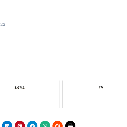
時間・記憶・名言・人生哲学から読み解く生き方
料査定は危険？情報収集との関係と見分け方を解説
023
係｜最新観測データと前兆現象を徹底解説【2026】
地震の関連性は？
RIGHT」取り扱い開始＆リリース記念キャンペーン【ムームード
コイン」がもらえる超お得アプリ
かかるのか？勘定科目・仕訳・申告書記載方法
これが日本が残念な国になった理由です。国民は●●をしないとこ
わけほー
TV
00円を妄想シナリオ検証してみた！ズボラ株投資
】一覧※YouTubeブログSNS共通
実に取り組むべき！ #shorts