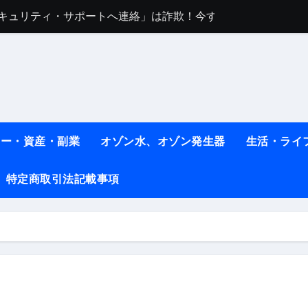
sセキュリティ・サポートへ連絡」は詐欺！今すぐ閉じる対処法
任は地震か施設側か？被害者への補償や損害賠償をわかりやす
ト #料理 #レシピ
ット】朝に食べるだけで痩せ体質になるタンパク質3選！
薬はコレ！ #医療ダイエット
ネー・資産・副業
オゾン水、オゾン発生器
生活・ライ
#shots
べ物7選 #ダイエット
特定商取引法記載事項
痩せ本当に効果ある？ #エクササイズ
人生最後のダイエット、食事はこれからやりました！【あすけん
の考え方と実践方法を解説します【健康】
なしで2ヶ月で10kg減量した、私の痩せる9つの習慣 | レシピ