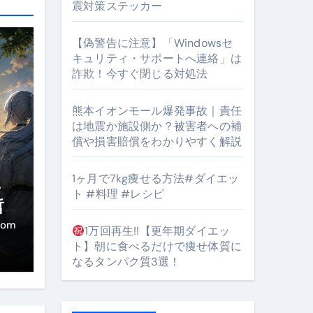
震対策ステッカー
【偽警告に注意】「Windowsセ
キュリティ・サポートへ連絡」は
詐欺！今すぐ閉じる対処法
#筋トレ #美容 #健康 #雑学 #ナレーター #小林将大
orts
熊本イオンモール爆発事故｜責任
は地震か施設側か？被害者への補
償や損害賠償をわかりやすく解説
1ヶ月で7kg痩せる方法#ダイエッ
・
ト #料理 #レシピ
哲
となるのが独自ドメイン
き
com
1万回再生!!【更年期ダイエッ
ト】朝に食べるだけで痩せ体質に
Oを最安で手に入れる方法
なるタンパク質3選！
マホ防衛システム」完全ガイド