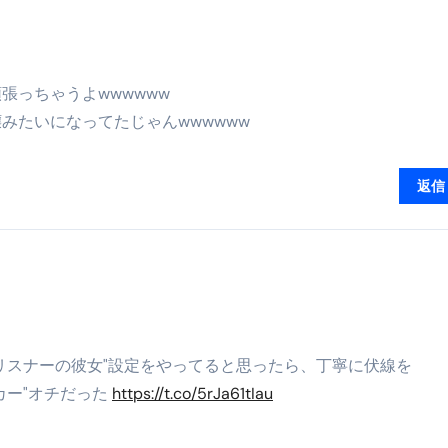
暮らしが生んだ“完成された保存食文化”
少しだけ甘くする、現代スイーツ文化のすべて ―
。」防災意識を日常に変える地震対策ステッカー
張っちゃうよwwwwww
みたいになってたじゃんwwwwww
返信
リスナーの彼女"設定をやってると思ったら、丁寧に伏線を
カー"オチだった
https://t.co/5rJa61tIau