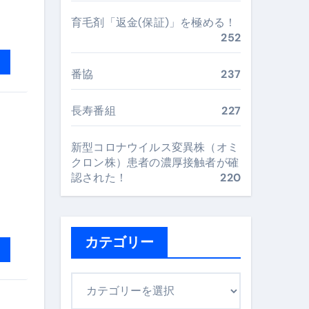
“足腰と体幹”を育てる選び方＆続け方ガイド
育毛剤「返金(保証)」を極める！
252
最安値で実現する究極の旅術
番協
237
再定義する新しいサプリ体験
長寿番組
227
完全ガイドブック
新型コロナウイルス変異株（オミ
クロン株）患者の濃厚接触者が確
認された！
220
まで目的別に失敗しない
ックリスト（高齢者にも）
カテゴリー
飛び散り対策の選び方
カ
に“満足度MAX”で食べるコツ
テ