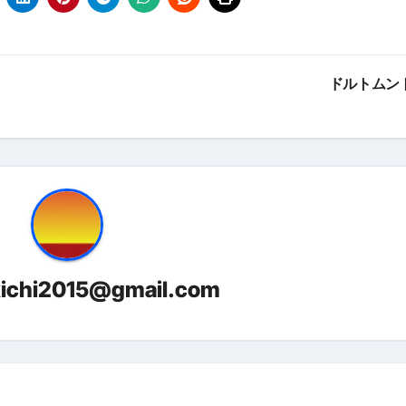
っかからないための方法 #投資詐欺 #詐欺 #弁護士 #法律
金前の売上をすぐに現金で受け取る方法
可能な資金調達法3選！#shorts
ドルトムン
リスクが高い #shorts
量の「33000円」になる！
セルフバックの全貌！危険回避と安全な稼ぎ方を徹底解説
に695万円も投資してる営業39歳サラリーマン【2025年10月3
合ってありますか？#Shorts
kichi2015@gmail.com
い！初心者でも成果を出す電話の仕方はコレ！
すすめの資金調達4選
なこと7選
4選#Shorts