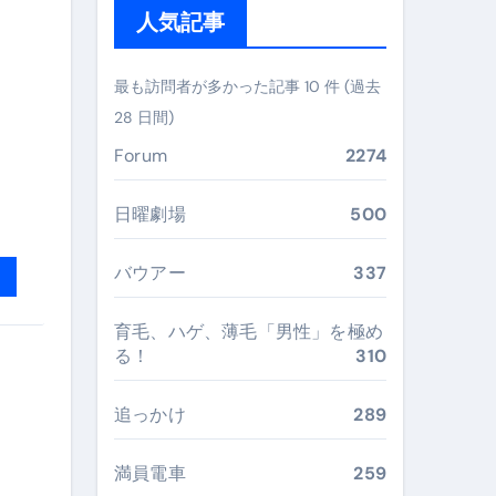
人気記事
ガイド
ぶ”実践大全
最も訪問者が多かった記事 10 件 (過去
Peach／FDA／ソラシドエアを目的別に選ぶコツと、失敗し
28 日間)
Forum
2274
る。いま選ばれている新定番ドメイン
 #美容 #健康 #雑学 #ナレーター #小林将大
日曜劇場
500
#美容 #健康 #雑学 #ナレーター #小林将大
バウアー
337
 #美容 #健康 #雑学 #ナレーター #小林将大
育毛、ハゲ、薄毛「男性」を極め
る！
310
追っかけ
289
おすすめ・選び方・洗い方・Q&Aまで
あなたの寝室に最適解を出す快眠ガイド
満員電車
259