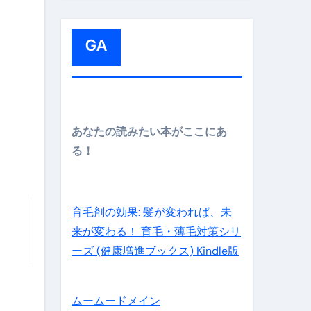
:
GA
メイン】
あなたの読みたい本がここにあ
る！
の先さらに貧しくなります。【 竹花貴騎 切り抜き 会社員 
育毛剤の効果: 髪が変われば、未
来が変わる！ 育毛・薄毛対策シリ
ーズ (健康増進ブックス) Kindle版
ムームードメイン