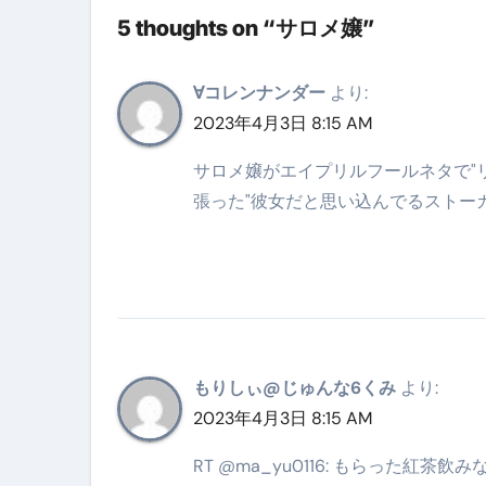
5 thoughts on “サロメ嬢”
英語が「聞こえる・分かる・話せ
【海外ツアー完全ガイド】アジア
∀コレンナンダー
より:
新春スペシャルセール完全ガイド
2023年4月3日 8:15 AM
【ムームードメイン】 【.sit
サロメ嬢がエイプリルフールネタで"
張った"彼女だと思い込んでるストー
梅干しを毎日食べたらどうなるの？
ブルーベリーを毎日食べたらどう
バナナを毎日食べたらどうなるの？
筋トレせずにプロテインを飲み続
ドメイン取得からホームページ
もりしぃ@じゅんな6くみ
より:
2023年4月3日 8:15 AM
かいまき（掻巻き）超完全ガイ
【最新版】掛け布団の選び方“
RT @ma_yu0116: もらった