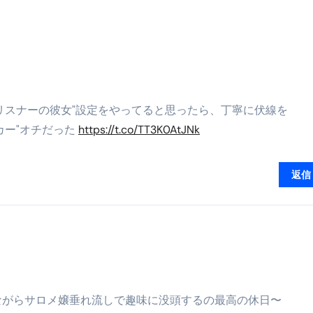
る」に変わる30日間 ― 科学的メソッドで英語脳を作る完全
最安1万円台＆ハワイ朝食付き割引まで網羅 ― “失敗せずに選
：国内航空券＋ホテルが“セット割”で最安級！ スカイマーク／
e】今注目のドメインをご紹介
何をするサイトか”が一目で伝わ
リスナーの彼女"設定をやってると思ったら、丁寧に伏線を
カー"オチだった
https://t.co/TT3K0AtJNk
①【30秒でわかる効果まとめ】#梅干し #ダイエット #筋トレ
なるの？②【30秒でわかる効果まとめ】#ダイエット #筋トレ 
返信
①【30秒でわかる効果まとめ】#バナナ #ダイエット #筋トレ
けたらどうなるのか？ #ダイエット #プロテイン #痩せる
完成まで。ムームードメインなら“全部まとめて”安心スタート
ド｜“着る布団”で肩・首・足元の冷えを根こそぎ防ぐ！素材別
完全攻略”｜シンサレート・羽毛・人工羽毛・調温・吸湿発熱…
紅茶飲みながらサロメ嬢垂れ流しで趣味に没頭するの最高の休日〜