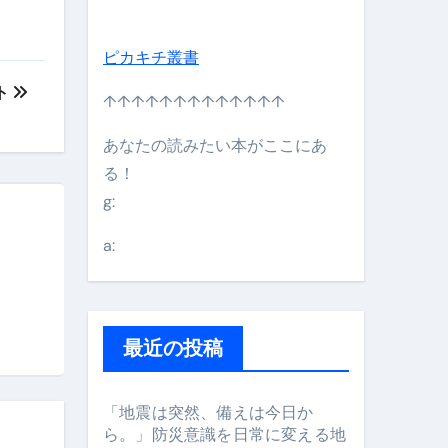
ピカキチ叢書
ト
↑↑↑↑↑↑↑↑↑↑↑↑↑
あなたの読みたい本がここにあ
る！
g:
日】 #bitcoin #全財産 #暗号資産
a:
最近の投稿
「地震は突然、備えは今日か
ら。」防災意識を日常に変える地