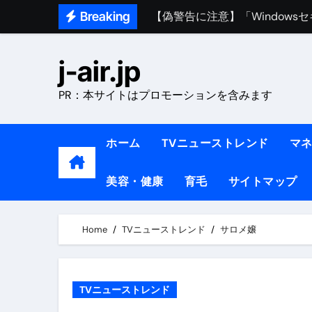
Skip
【偽警告に注意】「Window
Breaking
to
熊本イオンモール爆発事故｜責
content
j-air.jp
1ヶ月で7kg痩せる方法#ダイエッ
PR：本サイトはプロモーションを含みます
1万回再生!!【更年期ダイエ
【医者が教える】本当に痩せる
ホーム
TVニューストレンド
マ
中町綾が2週間で3.5kg痩せた方法 
【医者が解説】食べたら痩せる食
美容・健康
育毛
サイトマップ
【医者が解説】このふくらはぎ
Home
TVニューストレンド
サロメ嬢
【ダイエット迷子必見】38歳
【美容】ダイエットに対する私
TVニューストレンド
【1日ダイエットルーティン】運動