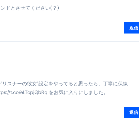
ル付き・筋力アシスト・ツイスト・天然木まで徹底分類！室内で
ンドとさせてください(？)
トリ超新春セール＆セット割完全攻略ガイド｜海外・国内旅行を
返信
― 正しく知ることが、最大の感染対策になる ―
 飲むミスト（IN MIST）とは何か──「飲む」という行為を
来を彩る方法――「ただのイベント」を一生の思い出に変える
だけ」じゃない。日常の“重だるさ”を軽くする選択肢
イド｜スマホ対応・防寒・撥水・作業用（ニトリル/ビニール）
"リスナーの彼女"設定をやってると思ったら、丁寧に伏線
://t.co/eLTcpjQbRq をお気に入りにしました。
り・肌へのやさしさ・防水・充電方式まで失敗しない選び方
集音器との違い・タイプ別比較・価格の考え方・失敗しないチェ
返信
ド：高級クリッパー・ニッパー・電動まで、硬い爪／巻き爪／
：ズワイ・タラバ・ポーション・カット済みの選び方と、年末年始