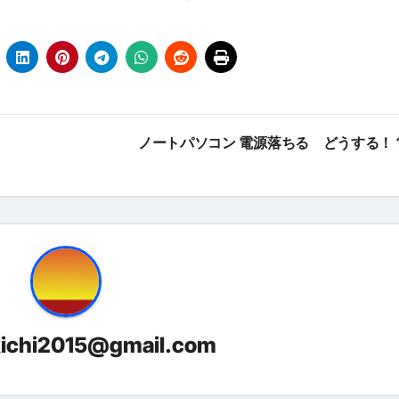
最安1万円台＆ハワイ朝食付き割引まで網羅 ― “失敗せずに選
：国内航空券＋ホテルが“セット割”で最安級！ スカイマーク／
e】今注目のドメインをご紹介
何をするサイトか”が一目で伝わ
①【30秒でわかる効果まとめ】#梅干し #ダイエット #筋トレ
ノートパソコン 電源落ちる どうする！
なるの？②【30秒でわかる効果まとめ】#ダイエット #筋トレ 
①【30秒でわかる効果まとめ】#バナナ #ダイエット #筋トレ
けたらどうなるのか？ #ダイエット #プロテイン #痩せる
完成まで。ムームードメインなら“全部まとめて”安心スタート
ド｜“着る布団”で肩・首・足元の冷えを根こそぎ防ぐ！素材別
kichi2015@gmail.com
完全攻略”｜シンサレート・羽毛・人工羽毛・調温・吸湿発熱…
ル付き・筋力アシスト・ツイスト・天然木まで徹底分類！室内で