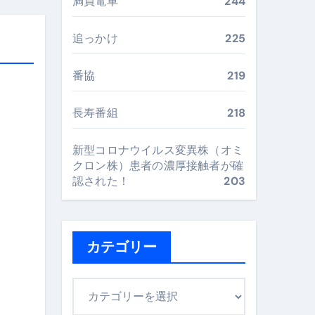
満員電車
244
最安値で実現する究極の旅術
追っかけ
225
再定義する新しいサプリ体験
番協
219
完全ガイドブック
長寿番組
218
新型コロナウイルス変異株（オミ
まで目的別に失敗しない
クロン株）患者の濃厚接触者が確
認された！
203
ックリスト（高齢者にも）
飛び散り対策の選び方
カテゴリー
に“満足度MAX”で食べるコツ
カ
テ