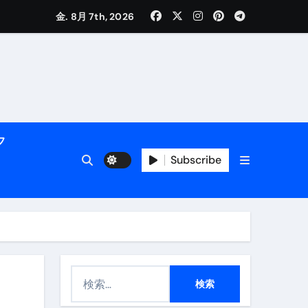
く解説
金. 8月 7th, 2026
フ
Subscribe
活用術】
付き | ダイエット中の食事
検
索