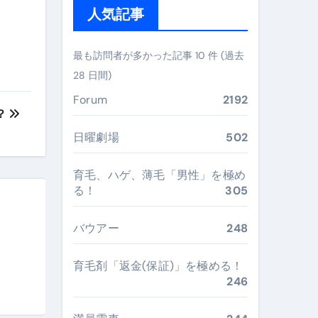
人気記事
ぶ”実践大全
Peach／FDA／ソラシドエアを目的別に選ぶコツと、失敗し
最も訪問者が多かった記事 10 件 (過去
28 日間)
る。いま選ばれている新定番ドメイン
Forum
2192
 #美容 #健康 #雑学 #ナレーター #小林将大
？
#美容 #健康 #雑学 #ナレーター #小林将大
日曜劇場
502
 #美容 #健康 #雑学 #ナレーター #小林将大
育毛、ハゲ、薄毛「男性」を極め
る！
305
バウアー
248
おすすめ・選び方・洗い方・Q&Aまで
育毛剤「返金(保証)」を極める！
あなたの寝室に最適解を出す快眠ガイド
246
“足腰と体幹”を育てる選び方＆続け方ガイド