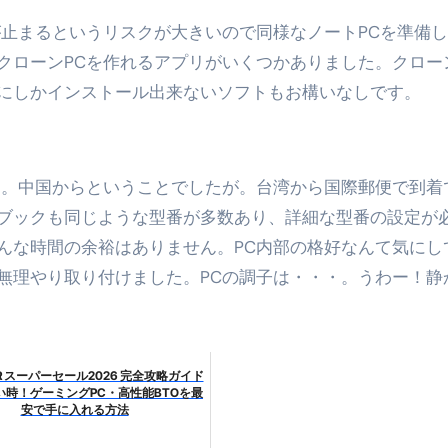
エット
が止まるというリスクが大きいので同様なノートPCを準備
の真実
クローンPCを作れるアプリがいくつかありました。クロー
の？①【30秒でわかる効果まとめ】#アーモンド #ダイエット 
にしかインストール出来ないソフトもお構いなしです。
返済か、自己破産かひろゆきさんならどちらを選びますか？ #sh
康、ダイエットにとても重要な女性ホルモンと男性ホルモン
た。中国からということでしたが。台湾から国際郵便で到着
行っても返金されません
ブックも同じような型番が多数あり、詳細な型番の設定が
んな時間の余裕はありません。PC内部の格好なんて気にし
無理やり取り付けました。PCの調子は・・・。うわー！静
めドメイン特集- ビジネスの信用を築く――そのすべての起点
2026 完全攻略ガイド 今こそ買い時！ゲーミングPC・高性能BT
時代へ Pebblebee × iMazing で完成する「究極のス
IER スーパーセール2026 完全攻略ガイド
い時！ゲーミングPC・高性能BTOを最
マホ代。 BB.exciteモバイル「Fitプラン」完全ガイド
安で手に入れる方法
る」に変わる30日間 ― 科学的メソッドで英語脳を作る完全