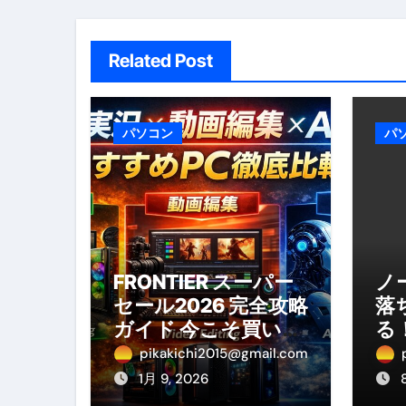
ン
【2026年最新保存版】エア
コロナウイルス完全解説ガイド 
Related Post
「3秒で整う、新しい栄養補給」
クリスマスの魔法で、心と未
パソコン
パ
磁気ネックレスは「首に着ける
【最新】手袋の選び方 完全ガ
電気カミソリ完全ガイド｜深剃
補聴器の選び方 完全ガイド｜
FRONTIER スーパー
ノ
セール2026 完全攻略
落
失敗しない「爪切り」完全ガイ
ガイド 今こそ買い
る
失敗しない「カニ」完全ガイド
時！ゲーミングPC・
pikakichi2015@gmail.com
高性能BTOを最安で
1月 9, 2026
松前漬とは何か──北海道の海と
手に入れる方法