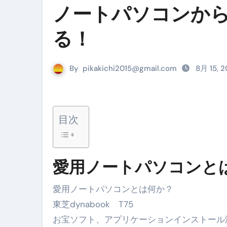
ノートパソコンか
リサイクル業者の無料回収・無
山梨県震度6弱と富士山噴火の関
る！
青森県震度6とベネゼエラM7級
By
pikakichi2015@gmail.com
8月 15, 
Cookie同意管理ツール「ST
金融ブラックでも毎日「ビット
【輸入消費税】輸入に消費税は
目次
この動画は国にすぐ消されます。
意外にありえる？日経平均400
愛用ノートパソコンと
アフィリエイト【稼げるキーワード
愛用ノートパソコンとは何か？
【必見】融資受けるなら”コレ”を確
東芝dynabook T75
弁護士が教える「投資詐欺」に引
お宝ソフト、アプリケーションインストール