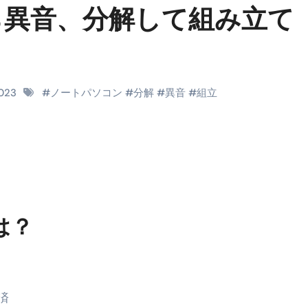
ら異音、分解して組み立て
料査定は危険？情報収集との関係と見分け方を解説
係｜最新観測データと前兆現象を徹底解説【2026】
地震の関連性は？
2023
#
ノートパソコン
#
分解
#
異音
#
組立
RIGHT」取り扱い開始＆リリース記念キャンペーン【ムームード
コイン」がもらえる超お得アプリ
かかるのか？勘定科目・仕訳・申告書記載方法
これが日本が残念な国になった理由です。国民は●●をしないとこ
00円を妄想シナリオ検証してみた！ズボラ株投資
は？
】一覧※YouTubeブログSNS共通
実に取り組むべき！ #shorts
っかからないための方法 #投資詐欺 #詐欺 #弁護士 #法律
済