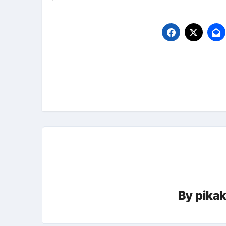
【海外ツアー完全ガイド】アジア
新春スペシャルセール完全ガイド
【ムームードメイン】 【.sit
投
梅干しを毎日食べたらどうなるの？
稿
ブルーベリーを毎日食べたらどう
ナ
バナナを毎日食べたらどうなるの？
ビ
筋トレせずにプロテインを飲み続
ゲ
ドメイン取得からホームページ
ー
かいまき（掻巻き）超完全ガイ
By
pika
シ
【最新版】掛け布団の選び方“
ョ
【アシストステッパー】ハンド