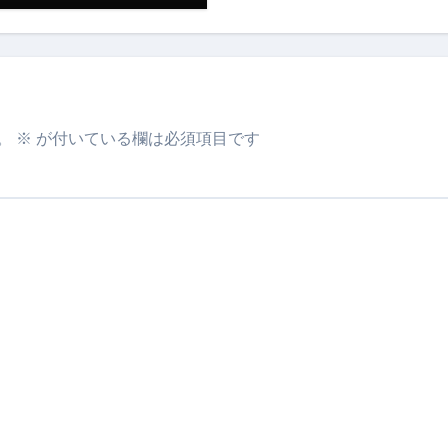
少しだけ甘くする、現代スイーツ文化のすべて ―
。」防災意識を日常に変える地震対策ステッカー
。
※
が付いている欄は必須項目です