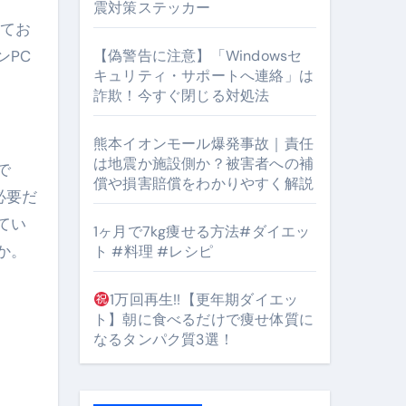
震対策ステッカー
してお
ンPC
【偽警告に注意】「Windowsセ
#筋トレ #美容 #健康 #雑学 #ナレーター #小林将大
キュリティ・サポートへ連絡」は
詐欺！今すぐ閉じる対処法
orts
熊本イオンモール爆発事故｜責任
は地震か施設側か？被害者への補
で
償や損害賠償をわかりやすく解説
必要だ
てい
1ヶ月で7kg痩せる方法#ダイエッ
か。
ト #料理 #レシピ
となるのが独自ドメイン
Oを最安で手に入れる方法
1万回再生!!【更年期ダイエッ
ト】朝に食べるだけで痩せ体質に
マホ防衛システム」完全ガイド
なるタンパク質3選！
ガイド