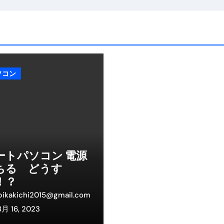
トリ超新春セール＆セット割完全攻略ガイド｜海外・国内旅行を
― 正しく知ることが、最大の感染対策になる ―
 飲むミスト（IN MIST）とは何か──「飲む」という行為を
来を彩る方法――「ただのイベント」を一生の思い出に変える
ソコン
だけ」じゃない。日常の“重だるさ”を軽くする選択肢
イド｜スマホ対応・防寒・撥水・作業用（ニトリル/ビニール）
り・肌へのやさしさ・防水・充電方式まで失敗しない選び方
集音器との違い・タイプ別比較・価格の考え方・失敗しないチェ
ートパソコン 電源
ちる どうす
ド：高級クリッパー・ニッパー・電動まで、硬い爪／巻き爪／
！？
：ズワイ・タラバ・ポーション・カット済みの選び方と、年末年始
pikakichi2015@gmail.com
8月 16, 2023
暮らしが生んだ“完成された保存食文化”