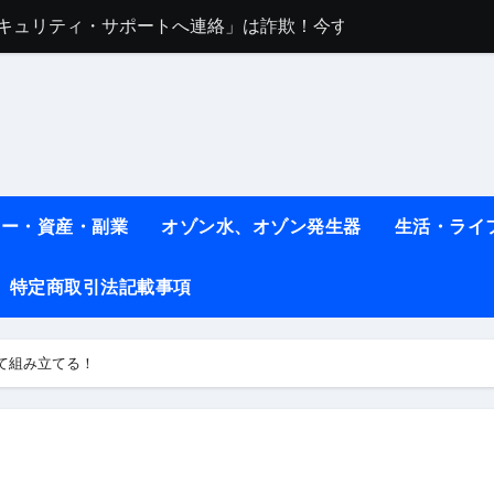
任は地震か施設側か？被害者への補償や損害賠償をわかりやす
ト #料理 #レシピ
ット】朝に食べるだけで痩せ体質になるタンパク質3選！
薬はコレ！ #医療ダイエット
#shots
ネー・資産・副業
オゾン水、オゾン発生器
生活・ライ
べ物7選 #ダイエット
特定商取引法記載事項
痩せ本当に効果ある？ #エクササイズ
人生最後のダイエット、食事はこれからやりました！【あすけん
て組み立てる！
の考え方と実践方法を解説します【健康】
なしで2ヶ月で10kg減量した、私の痩せる9つの習慣 | レシピ
時間・記憶・名言・人生哲学から読み解く生き方