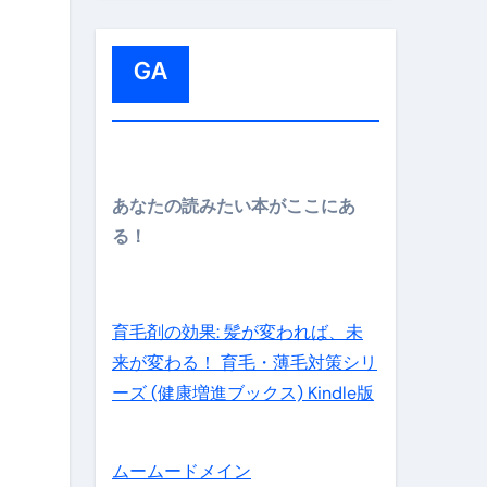
:
GA
メイン】
あなたの読みたい本がここにあ
る！
の先さらに貧しくなります。【 竹花貴騎 切り抜き 会社員 
育毛剤の効果: 髪が変われば、未
来が変わる！ 育毛・薄毛対策シリ
ーズ (健康増進ブックス) Kindle版
ムームードメイン