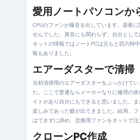
【PR】フリーランス必見！入
愛用ノートパソコンか
【2023年最新】金融ブラックでも
CPUのファンが爆音を出しています。昼夜
個人事業主は銀行から融資を受けると
せんでした。異音にも関わらず、自分として
【誰でも出来る】3万円が10％増
ネットの情報ではノートPCは元もと四六時
【即金】3時間で5万円稼ぐ
報もありました。
【超高騰】爆上がりしたビットコイン
エアーダスターで清掃
Q：借りた借金を返さなくていい場
当初清掃用のエアーダスターをぶっかけてい
【必見】もう営業電話は怖くな
た。ここで普通ならメーカーなりに修理の依
イトがあり自分にもできると思いました。ま
フリーランス・個人事業主にお
楽しみであった癖が出てきました。結局、フ
自己破産中に絶対にしてはダメ
はできずに諦め、交換用ファンをネットで注
自己破産にまつわるよくある勘違い
クローンPC作成