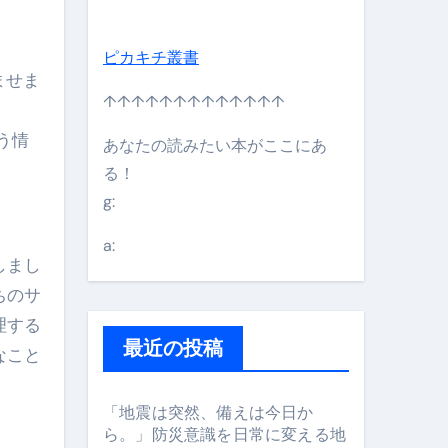
ピカキチ叢書
ませま
↑↑↑↑↑↑↑↑↑↑↑↑↑
う情
あなたの読みたい本がここにあ
る！
g:
日】 #bitcoin #全財産 #暗号資産
a:
しまし
ちのサ
理する
最近の投稿
なこと
「地震は突然、備えは今日か
ら。」防災意識を日常に変える地