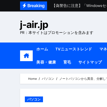
Skip
Breaking
熊本イオンモール爆発事故｜責
to
1ヶ月で7kg痩せる方法#ダイエッ
content
j-air.jp
1万回再生!!【更年期ダイエ
PR：本サイトはプロモーションを含みます
【医者が教える】本当に痩せる
中町綾が2週間で3.5kg痩せた方法 
ホーム
TVニューストレンド
マ
【医者が解説】食べたら痩せる食
美容・健康
育毛
サイトマップ
【医者が解説】このふくらはぎ
【ダイエット迷子必見】38歳
Home
パソコン
ノートパソコンから異音、分解し
【美容】ダイエットに対する私
【1日ダイエットルーティン】運動
パソコン
『葬送のフリーレン』の学び｜