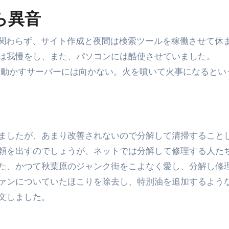
金前の売上をすぐに現金で受け取る方法
ら異音
可能な資金調達法3選！#shorts
に関わらず、サイト作成と夜間は検索ツールを稼働させて休
リスクが高い #shorts
は我慢をし、また、パソコンには酷使させていました。
量の「33000円」になる！
中動かすサーバーには向かない。火を噴いて火事になるとい
セルフバックの全貌！危険回避と安全な稼ぎ方を徹底解説
に695万円も投資してる営業39歳サラリーマン【2025年10月3
合ってありますか？#Shorts
ましたが、あまり改善されないので分解して清掃すること
い！初心者でも成果を出す電話の仕方はコレ！
頼を出すのでしょうが、ネットでは分解して修理する人た
た、かつて秋葉原のジャンク街をこよなく愛し、分解し修
すすめの資金調達4選
ァンについていたほこりを除去し、特別油を追加するよう
なこと7選
文しました。
4選#Shorts