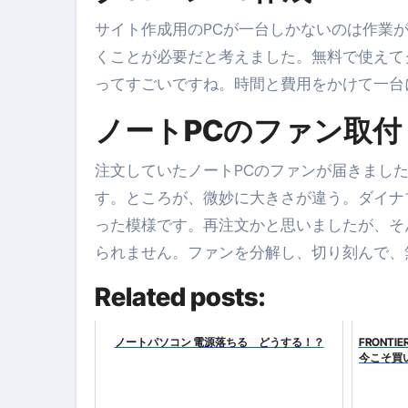
体脂肪が落ちる朝食3選 #ダイ
サイト作成用のPCが一台しかないのは作業
No.102 9割が勘違い 自己破産
くことが必要だと考えました。無料で使えて
アーモンドを毎日食べたらどうなる
ってすごいですね。時間と費用をかけて一台
【ひろゆき】借金1億円あります 
ノートPCのファン取付
セラピストのための！美容、健
注文していたノートPCのファンが届きまし
弁護士解説【詐欺被害】警察に
す。ところが、微妙に大きさが違う。ダイナ
5キロ痩せる簡単な方法
った模様です。再注文かと思いましたが、そ
られません。ファンを分解し、切り刻んで、
ムームードメイン 2月のおすす
Related posts:
FRONTIER スーパーセール
なくす不安と消える恐怖をゼロにする
ノートパソコン 電源落ちる どうする！？
FRONT
今こそ買
使った分だけ支払う、いちばん賢いス
英語が「聞こえる・分かる・話せ