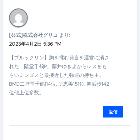
[公式]株式会社グリコ
より:
2023年4月2日 5:36 PM
【ブルックリン】胸を揉む発言を運営に消さ
れた二階堂千鶴P。藤井ゆきよからレスをも
らいミンゴスと最接近した強運の持ち主。
BMD二階堂千鶴114位, 所恵美151位, 舞浜歩142
位他上位多数。
返信