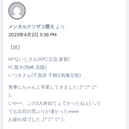
メンタルクソザコ螢火
より:
2023年4月2日 5:36 PM
【餞】
KP:ないとさん(KPC:立花 蒼紫)
PL:螢火(狗崎 花陽)
いつきさん(千賀原 千鶴)(画像左順)
無事にちゃんと卒業してきました⸜(* ॑꒳ ॑*
)⸝
いやー、この3人終始てぇてかったねぇ( ◜ᴗ◝)
でも出目の荒ぶりが凄かったwww
お疲れ様でした⸜(* ॑꒳ ॑* )⸝