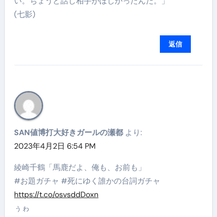
い。ちょうど話し相手がほしかったんだ。」
(七影)
返信
SAN値博打大好きガールの瀬都
より:
2023年4月2日 6:54 PM
綾崎千鶴「馬鹿だよ、俺も、お前も」
#お題ガチャ #死にゆく誰かの台詞ガチャ
https://t.co/osvsddDoxn
ぅゎ