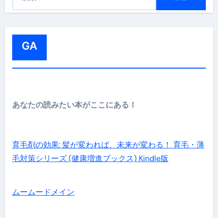
索
:
GA
あなたの読みたい本がここにある！
育毛剤の効果: 髪が変われば、未来が変わる！ 育毛・薄
毛対策シリーズ (健康増進ブックス) Kindle版
ムームードメイン