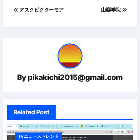
投
アスクビクターモア
山梨学院
稿
ナ
ビ
ゲ
ー
By
pikakichi2015@gmail.com
シ
ョ
ン
Related Post
TVニューストレンド