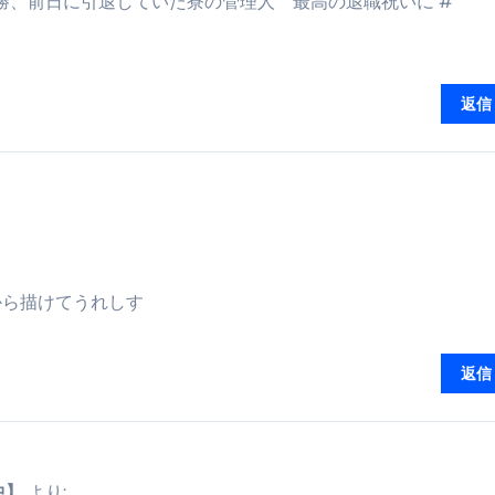
学院の初優勝、前日に引退していた寮の管理人 最高の退職祝いに #
返信
から描けてうれしす
返信
中】
より: