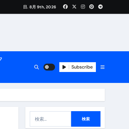
く解説
日. 8月 9th, 2026
フ
Subscribe
活用術】
付き | ダイエット中の食事
検
索