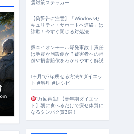
震対策ステッカー
【偽警告に注意】「Windowsセ
#筋トレ #美容 #健康 #雑学 #ナレーター #小林将大
キュリティ・サポートへ連絡」は
詐欺！今すぐ閉じる対処法
orts
熊本イオンモール爆発事故｜責任
は地震か施設側か？被害者への補
償や損害賠償をわかりやすく解説
1ヶ月で7kg痩せる方法#ダイエッ
・
ト #料理 #レシピ
となるのが独自ドメイン
哲
き
Oを最安で手に入れる方法
com
1万回再生!!【更年期ダイエッ
ト】朝に食べるだけで痩せ体質に
マホ防衛システム」完全ガイド
なるタンパク質3選！
ガイド