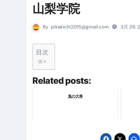
山梨学院
リサイクル業者の無料回収・無
山梨県震度6弱と富士山噴火の関
By
pikakichi2015@gmail.com
3月 29, 
青森県震度6とベネゼエラM7級
Cookie同意管理ツール「ST
目次
金融ブラックでも毎日「ビット
【輸入消費税】輸入に消費税は
Related posts:
この動画は国にすぐ消されます。
意外にありえる？日経平均400
鬼の大将
アフィリエイト【稼げるキーワード
【必見】融資受けるなら”コレ”を確
弁護士が教える「投資詐欺」に引