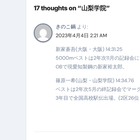
17 thoughts on “山梨学院”
【海外ツアー完全ガイド】アジア
新春スペシャルセール完全ガイド
きのこ鍋
より:
【ムームードメイン】 【.sit
2023年4月4日 2:21 AM
梅干しを毎日食べたらどうなるの？
新家蒼吾(大阪・大阪) 14:31.25
5000mベストは2年次11月の記録会
ブルーベリーを毎日食べたらどう
OBで現愛知製鋼の新家裕太郎。
バナナを毎日食べたらどうなるの？
篠原一希(山梨・山梨学院) 14:34.76
筋トレせずにプロテインを飲み続
ベストは2年次5月の絆記録会でマー
ドメイン取得からホームページ
3年目で全国高校駅伝出場。(2区26位 8
かいまき（掻巻き）超完全ガイ
【最新版】掛け布団の選び方“
【アシストステッパー】ハンド