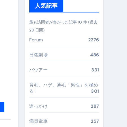
人気記事
ぶ”実践大全
Peach／FDA／ソラシドエアを目的別に選ぶコツと、失敗し
最も訪問者が多かった記事 10 件 (過去
28 日間)
る。いま選ばれている新定番ドメイン
Forum
2276
 #美容 #健康 #雑学 #ナレーター #小林将大
#美容 #健康 #雑学 #ナレーター #小林将大
日曜劇場
486
 #美容 #健康 #雑学 #ナレーター #小林将大
バウアー
331
育毛、ハゲ、薄毛「男性」を極め
る！
301
おすすめ・選び方・洗い方・Q&Aまで
追っかけ
287
あなたの寝室に最適解を出す快眠ガイド
満員電車
257
“足腰と体幹”を育てる選び方＆続け方ガイド