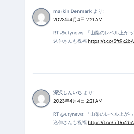
【2026年最新保存版】エア
markin Denmark
より:
コロナウイルス完全解説ガイド 
2023年4月4日 2:21 AM
「3秒で整う、新しい栄養補給」
RT @utynews: 「山梨のレベ
込伸さんも祝福
https://t.co/5ftRx2b
クリスマスの魔法で、心と未
磁気ネックレスは「首に着ける
【最新】手袋の選び方 完全ガ
電気カミソリ完全ガイド｜深剃
補聴器の選び方 完全ガイド｜
深沢しんいち
より:
2023年4月4日 2:21 AM
失敗しない「爪切り」完全ガイ
RT @utynews: 「山梨のレベ
失敗しない「カニ」完全ガイド
込伸さんも祝福
https://t.co/5ftRx2b
松前漬とは何か──北海道の海と