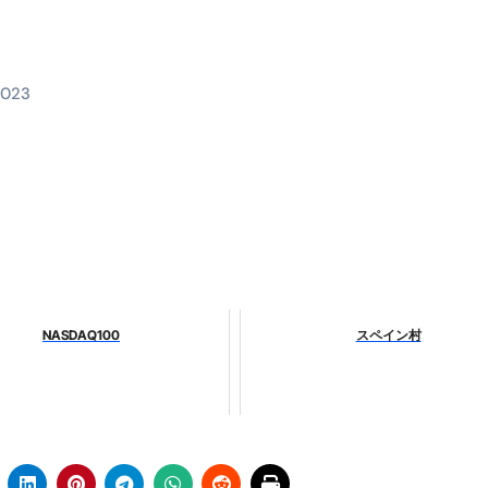
料査定は危険？情報収集との関係と見分け方を解説
係｜最新観測データと前兆現象を徹底解説【2026】
2023
地震の関連性は？
RIGHT」取り扱い開始＆リリース記念キャンペーン【ムームード
コイン」がもらえる超お得アプリ
かかるのか？勘定科目・仕訳・申告書記載方法
これが日本が残念な国になった理由です。国民は●●をしないとこ
00円を妄想シナリオ検証してみた！ズボラ株投資
NASDAQ100
スペイン村
】一覧※YouTubeブログSNS共通
実に取り組むべき！ #shorts
っかからないための方法 #投資詐欺 #詐欺 #弁護士 #法律