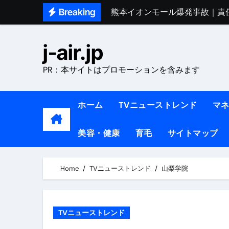
Skip
Breaking
熊本イオンモール爆発事故｜責
to
1ヶ月で7kg痩せる方法#ダイエッ
content
j-air.jp
1万回再生!!【更年期ダイエ
PR：本サイトはプロモーションを含みます
【医者が教える】本当に痩せる
中町綾が2週間で3.5kg痩せた方法 
ホーム
TVニューストレンド
マ
【医者が解説】食べたら痩せる食
美容・健康
育毛
サイトマップ
【医者が解説】このふくらはぎ
【ダイエット迷子必見】38歳
Home
TVニューストレンド
山梨学院
【美容】ダイエットに対する私
【1日ダイエットルーティン】運動
TVニューストレンド
『葬送のフリーレン』の学び｜