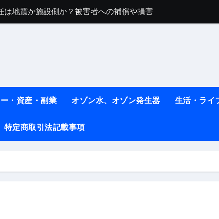
任は地震か施設側か？被害者への補償や損害賠償をわかりやす
ト #料理 #レシピ
ット】朝に食べるだけで痩せ体質になるタンパク質3選！
薬はコレ！ #医療ダイエット
#shots
ネー・資産・副業
オゾン水、オゾン発生器
生活・ライ
べ物7選 #ダイエット
特定商取引法記載事項
痩せ本当に効果ある？ #エクササイズ
人生最後のダイエット、食事はこれからやりました！【あすけん
の考え方と実践方法を解説します【健康】
なしで2ヶ月で10kg減量した、私の痩せる9つの習慣 | レシピ
時間・記憶・名言・人生哲学から読み解く生き方