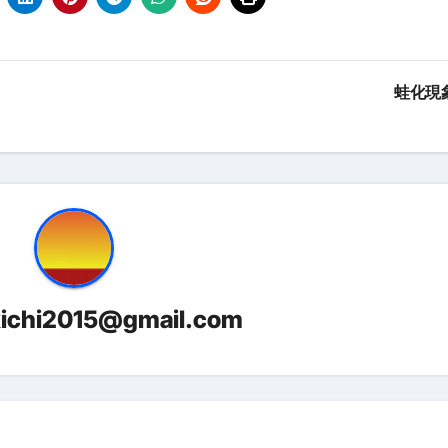
金前の売上をすぐに現金で受け取る方法
可能な資金調達法3選！#shorts
リスクが高い #shorts
蛙化現
量の「33000円」になる！
セルフバックの全貌！危険回避と安全な稼ぎ方を徹底解説
に695万円も投資してる営業39歳サラリーマン【2025年10月3
合ってありますか？#Shorts
い！初心者でも成果を出す電話の仕方はコレ！
kichi2015@gmail.com
すすめの資金調達4選
なこと7選
4選#Shorts
エット