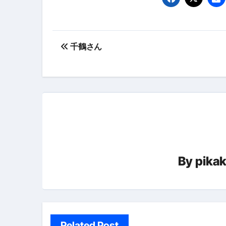
【PR】フリーランス必見！入
【2023年最新】金融ブラックでも
投
個人事業主は銀行から融資を受けると
千鶴さん
稿
【誰でも出来る】3万円が10％増
ナ
【即金】3時間で5万円稼ぐ
ビ
【超高騰】爆上がりしたビットコイン
ゲ
Q：借りた借金を返さなくていい場
ー
【必見】もう営業電話は怖くな
By
pika
シ
フリーランス・個人事業主にお
ョ
自己破産中に絶対にしてはダメ
ン
自己破産にまつわるよくある勘違い
Related Post
体脂肪が落ちる朝食3選 #ダイ