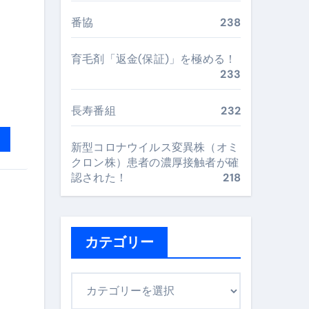
最安値で実現する究極の旅術
番協
238
育毛剤「返金(保証)」を極める！
再定義する新しいサプリ体験
233
完全ガイドブック
長寿番組
232
新型コロナウイルス変異株（オミ
まで目的別に失敗しない
クロン株）患者の濃厚接触者が確
認された！
218
ックリスト（高齢者にも）
飛び散り対策の選び方
カテゴリー
に“満足度MAX”で食べるコツ
カ
テ