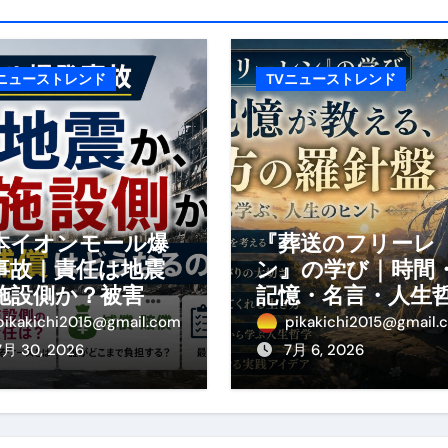
の真実
の？①【30秒でわかる効果まとめ】#アーモンド #ダイエット 
Vニューストレンド
TVニューストレンド
返済か、自己破産かひろゆきさんならどちらを選びますか？ #sh
康、ダイエットにとても重要な女性ホルモンと男性ホルモン
行っても返金されません
本イオンモール爆
『葬送のフリーレ
事故｜責任は地震
ン』の学び｜時間
めドメイン特集- ビジネスの信用を築く――そのすべての起点
施設側か？被害者
記憶・名言・人生
の補償や損害賠償
学から読み解く生
2026 完全攻略ガイド 今こそ買い時！ゲーミングPC・高性能BT
pikakichi2015@gmail.com
pikakichi2015@gmail.
わかりやすく解説
方
7月 30, 2026
7月 6, 2026
時代へ Pebblebee × iMazing で完成する「究極のス
マホ代。 BB.exciteモバイル「Fitプラン」完全ガイド
る」に変わる30日間 ― 科学的メソッドで英語脳を作る完全