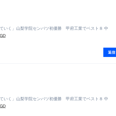
トリ超新春セール＆セット割完全攻略ガイド｜海外・国内旅行を
― 正しく知ることが、最大の感染対策になる ―
 飲むミスト（IN MIST）とは何か──「飲む」という行為を
ル上がっていく」山梨学院センバツ初優勝 甲府工業でベスト８ 中
AGD
来を彩る方法――「ただのイベント」を一生の思い出に変える
だけ」じゃない。日常の“重だるさ”を軽くする選択肢
返信
イド｜スマホ対応・防寒・撥水・作業用（ニトリル/ビニール）
り・肌へのやさしさ・防水・充電方式まで失敗しない選び方
集音器との違い・タイプ別比較・価格の考え方・失敗しないチェ
ド：高級クリッパー・ニッパー・電動まで、硬い爪／巻き爪／
ル上がっていく」山梨学院センバツ初優勝 甲府工業でベスト８ 中
：ズワイ・タラバ・ポーション・カット済みの選び方と、年末年始
AGD
暮らしが生んだ“完成された保存食文化”