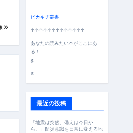
ピカキチ叢書
象
↑↑↑↑↑↑↑↑↑↑↑↑↑
あなたの読みたい本がここにあ
る！
g:
日】 #bitcoin #全財産 #暗号資産
a:
最近の投稿
「地震は突然、備えは今日か
ら。」防災意識を日常に変える地