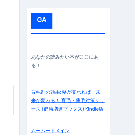
:
GA
メイン】
あなたの読みたい本がここにあ
る！
の先さらに貧しくなります。【 竹花貴騎 切り抜き 会社員 
育毛剤の効果: 髪が変われば、未
来が変わる！ 育毛・薄毛対策シリ
ーズ (健康増進ブックス) Kindle版
ムームードメイン