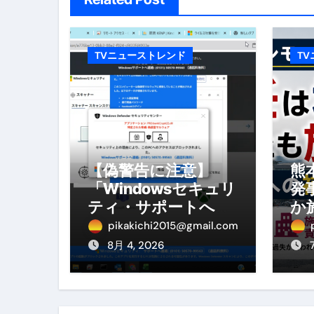
No.102 9割が勘違い 自己破産
アーモンドを毎日食べたらどうなる
TVニューストレンド
T
【ひろゆき】借金1億円あります 
セラピストのための！美容、健
弁護士解説【詐欺被害】警察に
5キロ痩せる簡単な方法
【偽警告に注意】
熊
「Windowsセキュリ
発
ムームードメイン 2月のおすす
ティ・サポートへ連
か
絡」は詐欺！今すぐ
へ
FRONTIER スーパーセール
pikakichi2015@gmail.com
閉じる対処法
を
8月 4, 2026
なくす不安と消える恐怖をゼロにする
使った分だけ支払う、いちばん賢いス
英語が「聞こえる・分かる・話せ