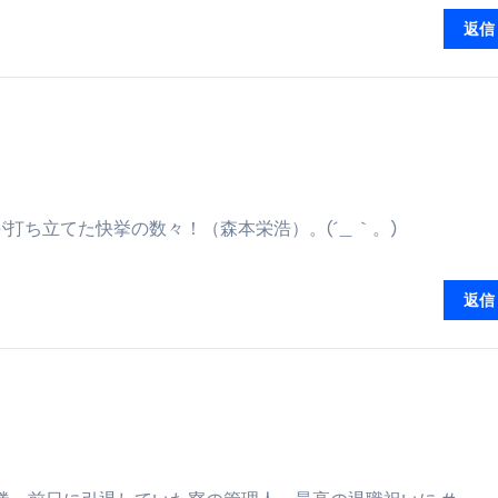
少しだけ甘くする、現代スイーツ文化のすべて ―
返信
。」防災意識を日常に変える地震対策ステッカー
打ち立てた快挙の数々！（森本栄浩）。(´＿｀。)
返信