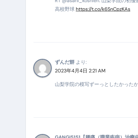
RT @asahi_koshien: 山梨
高校野球
https://t.co/k6SnCpzKAs
ずんだ餅
より:
2023年4月4日 2:21 AM
山梨学院の模写ずーっとしたかった
GANGI5151【腰痛（職業疾病）治療