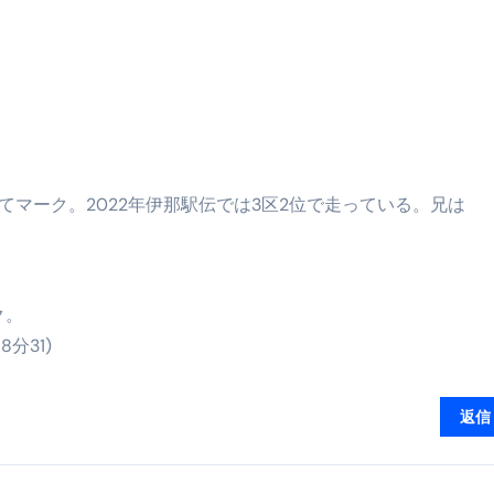
最安1万円台＆ハワイ朝食付き割引まで網羅 ― “失敗せずに選
：国内航空券＋ホテルが“セット割”で最安級！ スカイマーク／
e】今注目のドメインをご紹介
何をするサイトか”が一目で伝わ
①【30秒でわかる効果まとめ】#梅干し #ダイエット #筋トレ
にてマーク。2022年伊那駅伝では3区2位で走っている。兄は
なるの？②【30秒でわかる効果まとめ】#ダイエット #筋トレ 
①【30秒でわかる効果まとめ】#バナナ #ダイエット #筋トレ
けたらどうなるのか？ #ダイエット #プロテイン #痩せる
ク。
完成まで。ムームードメインなら“全部まとめて”安心スタート
分31)
ド｜“着る布団”で肩・首・足元の冷えを根こそぎ防ぐ！素材別
返信
完全攻略”｜シンサレート・羽毛・人工羽毛・調温・吸湿発熱…
ル付き・筋力アシスト・ツイスト・天然木まで徹底分類！室内で