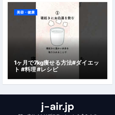
美容・健康
1ヶ月で7kg痩せる方法#ダイエッ
ト #料理 #レシピ
j-air.jp