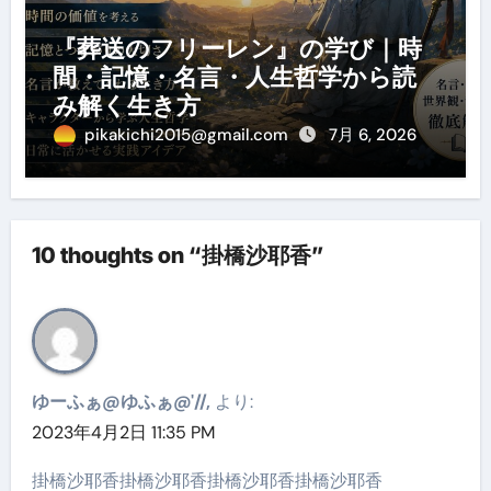
『葬送のフリーレン』の学び｜時
間・記憶・名言・人生哲学から読
み解く生き方
pikakichi2015@gmail.com
7月 6, 2026
10 thoughts on “掛橋沙耶香”
ゆーふぁ@ゆふぁ@'//,
より:
2023年4月2日 11:35 PM
掛橋沙耶香掛橋沙耶香掛橋沙耶香掛橋沙耶香