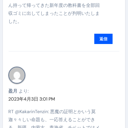
ん持って帰ってきた新年度の教科書を全部回
収ゴミに出してしまったことが判明いたしま
した。
返信
盈月
より:
2023年4月3日 3:01 PM
RT @KakarinTenzin: 悪魔の証明とかいう莫
迦々々しい命題も、一応答えることができ
る。新疆、内蒙古、青海省、チベットではメ