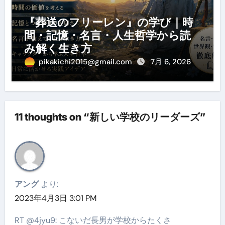
『葬送のフリーレン』の学び｜時
間・記憶・名言・人生哲学から読
み解く生き方
pikakichi2015@gmail.com
7月 6, 2026
11 thoughts on “新しい学校のリーダーズ”
アング
より:
2023年4月3日 3:01 PM
RT @4jyu9: こないだ長男が学校からたくさ