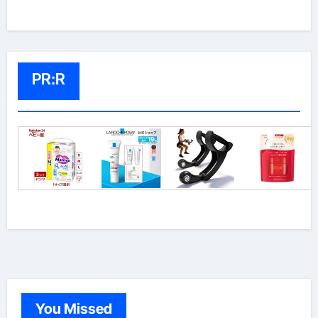
PR:R
You Missed