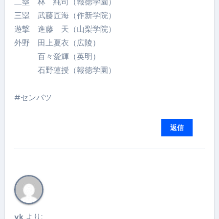
二塁 林 純司（報徳学園）
三塁 武藤匠海（作新学院）
遊撃 進藤 天（山梨学院）
外野 田上夏衣（広陵）
百々愛輝（英明）
石野蓮授（報徳学園）
#センバツ
返信
yk
より: