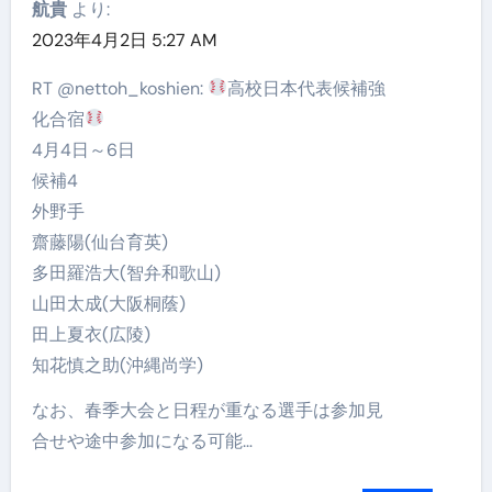
航貴
より:
2023年4月2日 5:27 AM
RT @nettoh_koshien:
高校日本代表候補強
化合宿
4月4日～6日
候補4
外野手
齋藤陽(仙台育英)
多田羅浩大(智弁和歌山)
山田太成(大阪桐蔭)
田上夏衣(広陵)
知花慎之助(沖縄尚学)
なお、春季大会と日程が重なる選手は参加見
合せや途中参加になる可能…