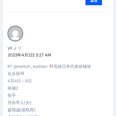
返信
yk
より:
2023年4月2日 5:27 AM
RT @nettoh_koshien:
高校日本代表候補強
化合宿
4月4日～6日
候補2
投手
升田早人(光)
森煌誠(徳島商)