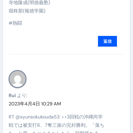
寺地隆成(明徳義塾)
堀柊那(報徳学園)
#熱闘
返信
Rui
より:
2023年4月4日 10:29 AM
RT @syunsokukouda53: >>3回戦の沖縄尚学
戦では被安打6、7奪三振の完封勝利。「落ち