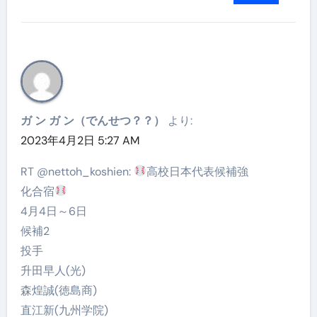
ガ ン ガ ン（でんせつ？？）
より:
2023年4月2日 5:27 AM
RT @nettoh_koshien:
高校日本代表候補強
化合宿
4月4日～6日
候補2
投手
升田早人(光)
森煌誠(徳島商)
直江新(九州学院)