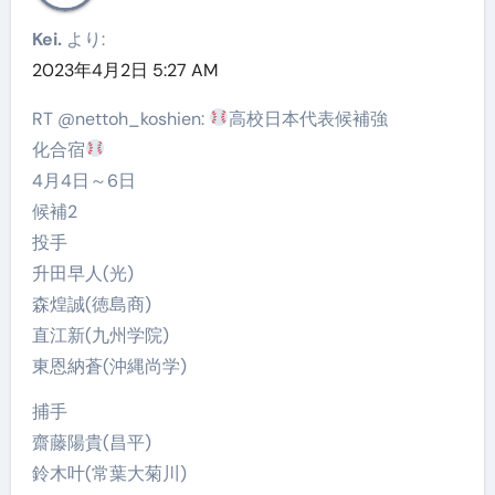
Kei.
より:
2023年4月2日 5:27 AM
RT @nettoh_koshien:
高校日本代表候補強
化合宿
4月4日～6日
候補2
投手
升田早人(光)
森煌誠(徳島商)
直江新(九州学院)
東恩納蒼(沖縄尚学)
捕手
齋藤陽貴(昌平)
鈴木叶(常葉大菊川)