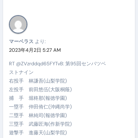
マーベラス
より:
2023年4月2日 5:27 AM
RT @ZVzrddqd65FYTvB: 第95回センバツベ
ストナイン
右投手 林謙吾(山梨学院)
左投手 前田悠伍(大阪桐蔭)
捕 手 堀柊那(報徳学園)
一塁手 仲田侑仁(沖縄尚学)
二塁手 林純司(報徳学園)
三塁手 武藤匠海(作新学院)
遊撃手 進藤天(山梨学院)