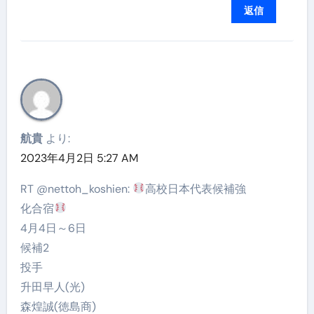
返信
航貴
より:
2023年4月2日 5:27 AM
RT @nettoh_koshien:
高校日本代表候補強
化合宿
4月4日～6日
候補2
投手
升田早人(光)
森煌誠(徳島商)