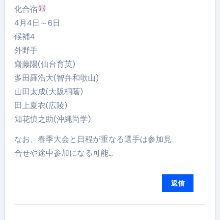
化合宿
4月4日～6日
候補4
外野手
齋藤陽(仙台育英)
多田羅浩大(智弁和歌山)
山田太成(大阪桐蔭)
田上夏衣(広陵)
知花慎之助(沖縄尚学)
なお、春季大会と日程が重なる選手は参加見
合せや途中参加になる可能…
返信