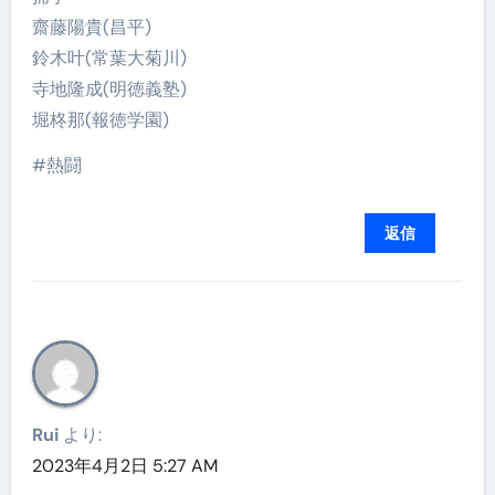
齋藤陽貴(昌平)
鈴木叶(常葉大菊川)
寺地隆成(明徳義塾)
堀柊那(報徳学園)
#熱闘
返信
Rui
より:
2023年4月2日 5:27 AM