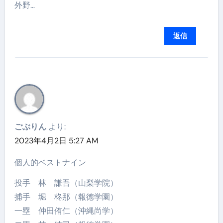
外野…
返信
ごぶりん
より:
2023年4月2日 5:27 AM
個人的ベストナイン
投手 林 謙吾（山梨学院）
捕手 堀 柊那（報徳学園）
一塁 仲田侑仁（沖縄尚学）