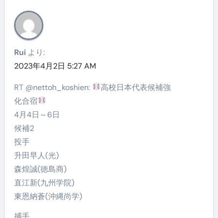
Rui
より:
2023年4月2日 5:27 AM
RT @nettoh_koshien:
高校日本代表候補強
化合宿
4月4日～6日
候補2
投手
升田早人(光)
森煌誠(徳島商)
直江新(九州学院)
東恩納蒼(沖縄尚学)
捕手