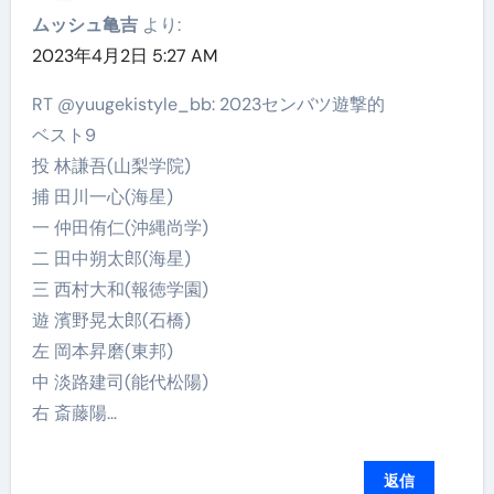
ムッシュ亀吉
より:
2023年4月2日 5:27 AM
RT @yuugekistyle_bb: 2023センバツ遊撃的
ベスト9
投 林謙吾(山梨学院)
捕 田川一心(海星)
一 仲田侑仁(沖縄尚学)
二 田中朔太郎(海星)
三 西村大和(報徳学園)
遊 濱野晃太郎(石橋)
左 岡本昇磨(東邦)
中 淡路建司(能代松陽)
右 斎藤陽…
返信