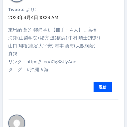
Tweets
より:
2023年4月4日 10:29 AM
東恩納 蒼(沖縄尚学). 【捕手・４人】 … 高橋
海翔(山梨学院) 緒方 漣(横浜) 中村 騎士(東邦)
山口 翔梧(龍谷大平安) 村本 勇海(大阪桐蔭)
真鍋 …
リンク：https://t.co/X1g83UyAao
タ グ：#沖縄 #海
返信