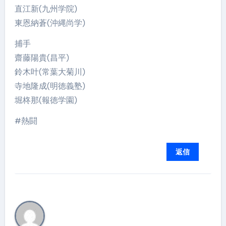
直江新(九州学院)
東恩納蒼(沖縄尚学)
捕手
齋藤陽貴(昌平)
鈴木叶(常葉大菊川)
寺地隆成(明徳義塾)
堀柊那(報徳学園)
#熱闘
返信