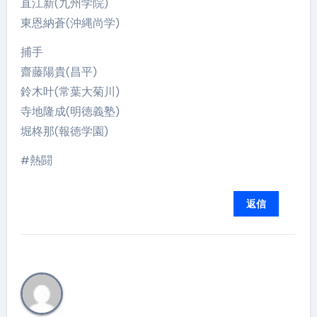
直江新(九州学院)
東恩納蒼(沖縄尚学)
捕手
齋藤陽貴(昌平)
鈴木叶(常葉大菊川)
寺地隆成(明徳義塾)
堀柊那(報徳学園)
#熱闘
返信