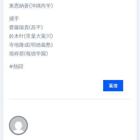
東恩納蒼(沖縄尚学)
捕手
齋藤陽貴(昌平)
鈴木叶(常葉大菊川)
寺地隆成(明徳義塾)
堀柊那(報徳学園)
#熱闘
返信