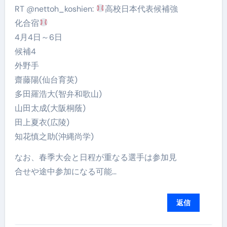
RT @nettoh_koshien:
高校日本代表候補強
化合宿
4月4日～6日
候補4
外野手
齋藤陽(仙台育英)
多田羅浩大(智弁和歌山)
山田太成(大阪桐蔭)
田上夏衣(広陵)
知花慎之助(沖縄尚学)
なお、春季大会と日程が重なる選手は参加見
合せや途中参加になる可能…
返信