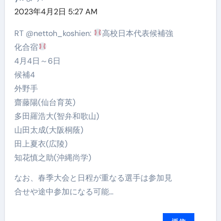
2023年4月2日 5:27 AM
RT @nettoh_koshien:
高校日本代表候補強
化合宿
4月4日～6日
候補4
外野手
齋藤陽(仙台育英)
多田羅浩大(智弁和歌山)
山田太成(大阪桐蔭)
田上夏衣(広陵)
知花慎之助(沖縄尚学)
なお、春季大会と日程が重なる選手は参加見
合せや途中参加になる可能…