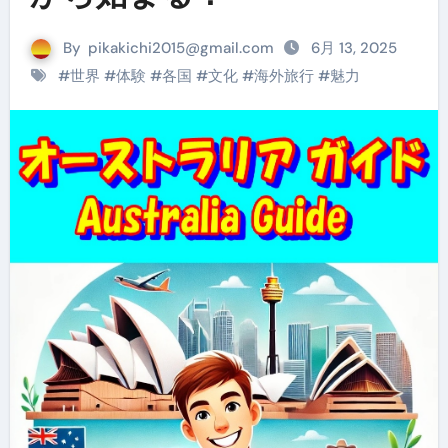
By
pikakichi2015@gmail.com
6月 13, 2025
#
世界
#
体験
#
各国
#
文化
#
海外旅行
#
魅力