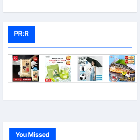
PR:R
You Missed