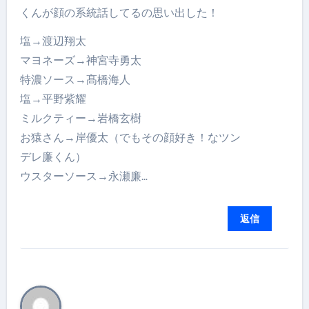
くんが顔の系統話してるの思い出した！
塩→渡辺翔太
マヨネーズ→神宮寺勇太
特濃ソース→髙橋海人
塩→平野紫耀
ミルクティー→岩橋玄樹
お猿さん→岸優太（でもその顔好き！なツン
デレ廉くん）
ウスターソース→永瀬廉…
返信