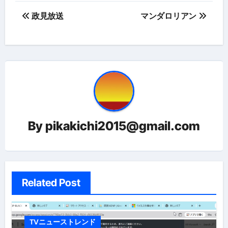
投
政見放送
マンダロリアン
稿
ナ
ビ
ゲ
ー
By
pikakichi2015@gmail.com
シ
ョ
ン
Related Post
TVニューストレンド