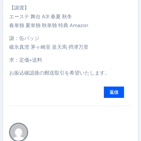
【譲渡】
エーステ 舞台 A3! 春夏 秋冬
春単独 夏単独 秋単独 特典 Amazon
譲：缶バッジ
碓氷真澄 茅ヶ崎至 皇天馬 摂津万里
求：定価+送料
お振込確認後の郵送取引を希望いたします。
返信