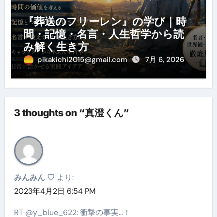
『葬送のフリーレン』の学び｜時
間・記憶・名言・人生哲学から読
み解く生き方
pikakichi2015@gmail.com
7月 6, 2026
3 thoughts on “真澄くん”
みんみん ♡
より:
2023年4月2日 6:54 PM
RT @y_blue_622: 衝撃の事実…！