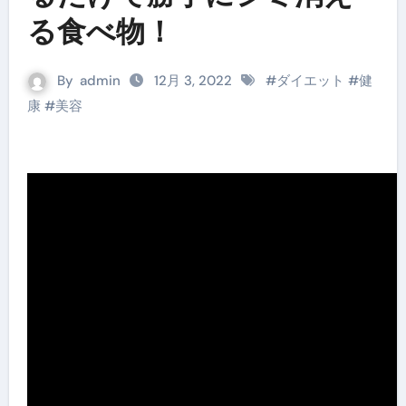
る食べ物！
By
admin
12月 3, 2022
#
ダイエット
#
健
康
#
美容