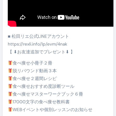
■ 松田リエ公式LINEアカウント
https://rexli.info/lp/evm/4nak
【 ⬇︎お友達追加でプレゼント⬇︎ 】
食べ痩せ小冊子２冊
脱リバウンド動画３本
食べ痩せ２週間レシピ
食べ痩せおすすめ度診断 ツール
食べ痩せマスターワークブック６冊
17000文字の食べ痩せ教科書
WEBイベントや個別レッスンのお知らせ