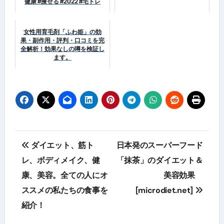
健康 #痩せる #2022 #宅トレ
女性用育毛剤「ふわ姫」の効
果・副作用・評判・口コミを完
全解析！効果なしの噂を検証し
ます。
投
ダイエット、筋ト
日本発のスーパーフード
稿
レ、ボディメイク、健
「抹茶」のダイエット＆
康、美容。全ての人にオ
美容効果
ナ
ススメの私たちの食事を
[microdiet.net]
ビ
紹介！
ゲ