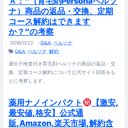
Ａ：“（育毛剤Personaペルソ
ナ）商品の返品・交換、定期
コース解約はできます
か？”の考察
2016/11/22
–
Q&A
,
ペルソナ
Q&A
,
ペルソナ
,
解約
遺伝子検査付き育毛剤ペルソナの商品の返品・交
換、定期コース解約について公式サイト回答をも
とに考察します。
薬用ナノインパクト
【激安,
最安値,格安】公式通
販,Amazon,楽天市場,解約含