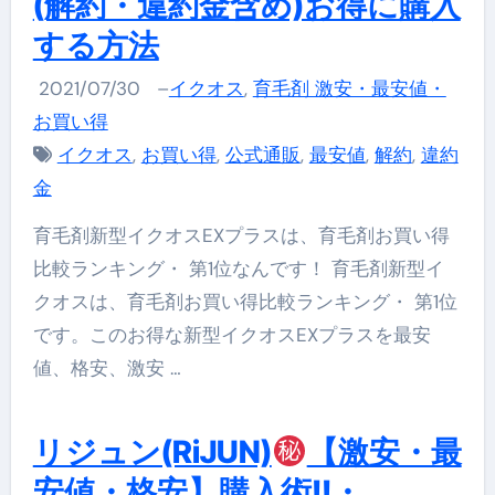
(解約・違約金含め)お得に購入
する方法
2021/07/30
–
イクオス
,
育毛剤 激安・最安値・
お買い得
イクオス
,
お買い得
,
公式通販
,
最安値
,
解約
,
違約
金
育毛剤新型イクオスEXプラスは、育毛剤お買い得
比較ランキング・ 第1位なんです！ 育毛剤新型イ
クオスは、育毛剤お買い得比較ランキング・ 第1位
です。このお得な新型イクオスEXプラスを最安
値、格安、激安 …
リジュン(RiJUN)
【激安・最
安値・格安】購入術!!・