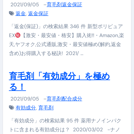
2021/09/05
–
育毛剤返金保証
返金
,
返金保証
「返金(保証)」の検索結果 346 件 新型ポリピュア
EX
【激安・最安値・格安】購入術!!・Amazon,楽
天,ヤフオク,公式通販,激安・最安値極め(解約,返金
含め)お得購入する秘訣! 2021/ …
育毛剤「有効成分」を極め
る！
2021/09/05
–
育毛剤配合成分
有効成分
,
育毛剤
「有効成分」の検索結果 95 件 薬用ナノインパク
トに含まれる有効成分は？ 2020/03/02 -ナノ