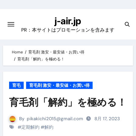
Skip
to
j-air.jp
content
PR：本サイトはプロモーションを含みます
Home
育毛剤 激安・最安値・お買い得
育毛剤「解約」を極める！
育毛
育毛剤 激安・最安値・お買い得
育毛剤「解約」を極める！
By
pikakichi2015@gmail.com
8月 17, 2023
#
定期解約
#
解約