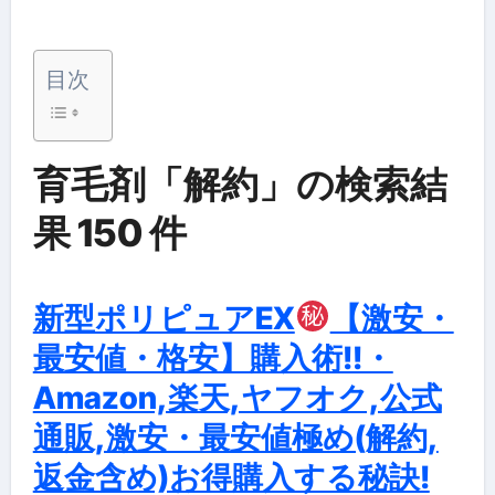
目次
育毛剤「解約」の検索結
果 150 件
新型ポリピュアEX
【激安・
最安値・格安】購入術!!・
Amazon,楽天,ヤフオク,公式
通販,激安・最安値極め(解約,
返金含め)お得購入する秘訣!