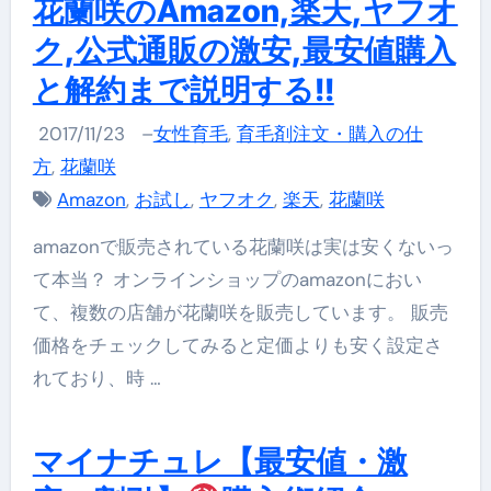
花蘭咲のAmazon,楽天,ヤフオ
ク,公式通販の激安,最安値購入
と解約まで説明する!!
2017/11/23
–
女性育毛
,
育毛剤注文・購入の仕
方
,
花蘭咲
Amazon
,
お試し
,
ヤフオク
,
楽天
,
花蘭咲
amazonで販売されている花蘭咲は実は安くないっ
て本当？ オンラインショップのamazonにおい
て、複数の店舗が花蘭咲を販売しています。 販売
価格をチェックしてみると定価よりも安く設定さ
れており、時 …
マイナチュレ【最安値・激