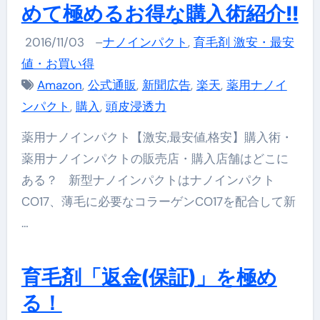
めて極めるお得な購入術紹介!!
2016/11/03
–
ナノインパクト
,
育毛剤 激安・最安
値・お買い得
Amazon
,
公式通販
,
新聞広告
,
楽天
,
薬用ナノイ
ンパクト
,
購入
,
頭皮浸透力
薬用ナノインパクト【激安,最安値,格安】購入術・
薬用ナノインパクトの販売店・購入店舗はどこに
ある？ 新型ナノインパクトはナノインパクト
CO17、薄毛に必要なコラーゲンCO17を配合して新
…
育毛剤「返金(保証)」を極め
る！