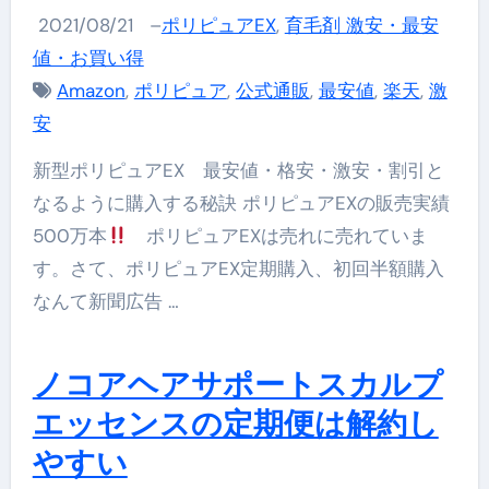
2021/08/21
–
ポリピュアEX
,
育毛剤 激安・最安
値・お買い得
Amazon
,
ポリピュア
,
公式通販
,
最安値
,
楽天
,
激
安
新型ポリピュアEX 最安値・格安・激安・割引と
なるように購入する秘訣 ポリピュアEXの販売実績
500万本
ポリピュアEXは売れに売れていま
す。さて、ポリピュアEX定期購入、初回半額購入
なんて新聞広告 …
ノコアヘアサポートスカルプ
エッセンスの定期便は解約し
やすい