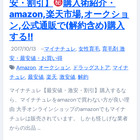
安・割引】
購入術紹介・
amazon,楽天市場,オークショ
ン,公式通販で(解約含め)購入
する!!
2017/10/13
–
マイナチュレ
,
女性育毛
,
育毛剤 激
安・最安値・お買い得
Amazon
,
オークション
,
ドラッグストア
,
マイナ
チュレ
,
最安値
,
楽天
,
激安値
,
解約
マイナチュレ【最安値・激安・割引】購入するな
ら、マイナチュレをamazonで買わない方が良い理
由 大手オンラインショップのamazonでもマイナ
チュレは販売されています。 しかも怪しげな業者
からの出品 …