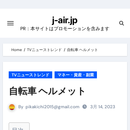
Skip
to
j-air.jp
content
PR：本サイトはプロモーションを含みます
Home
TVニューストレンド
自転車 ヘルメット
TVニューストレンド
マネー・資産・副業
自転車 ヘルメット
By
pikakichi2015@gmail.com
3月 14, 2023