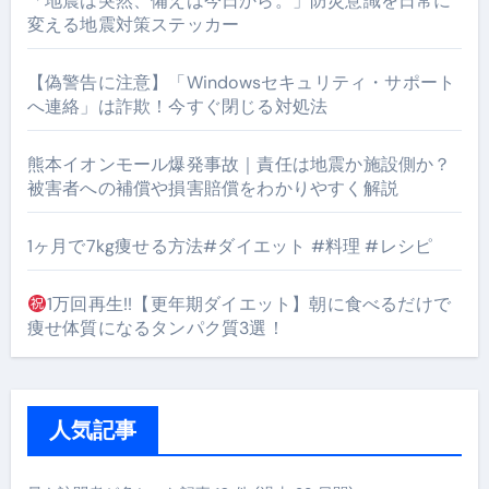
「地震は突然、備えは今日から。」防災意識を日常に
変える地震対策ステッカー
【偽警告に注意】「Windowsセキュリティ・サポート
へ連絡」は詐欺！今すぐ閉じる対処法
熊本イオンモール爆発事故｜責任は地震か施設側か？
被害者への補償や損害賠償をわかりやすく解説
1ヶ月で7kg痩せる方法#ダイエット #料理 #レシピ
1万回再生!!【更年期ダイエット】朝に食べるだけで
痩せ体質になるタンパク質3選！
人気記事