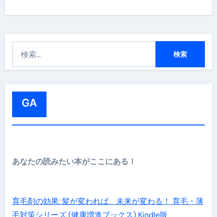
検
索
:
GA
あなたの読みたい本がここにある！
育毛剤の効果: 髪が変われば、未来が変わる！ 育毛・薄
毛対策シリーズ (健康増進ブックス) Kindle版