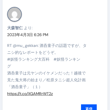
大森智仁
より:
2023年4月3日 6:26 PM
RT @mu_gekkan: 酒呑童子の話題ですが、タ
ニシ的なレポートをどうぞ。
#妖怪ランキング大百科 #妖怪ランキン
グ
酒呑童子は元ヤンのイケメンだった！越後で
見た鬼大将の始まり／松原タニシ超人化計画
「酒呑童子」（１）
https://t.co/XGAMRrWT2z
返信