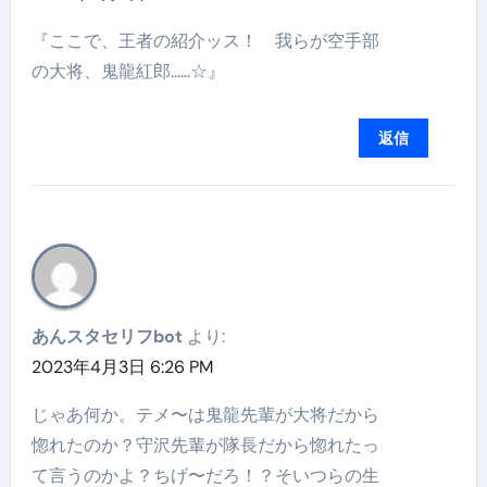
『ここで、王者の紹介ッス！ 我らが空手部
の大将、鬼龍紅郎……☆』
返信
あんスタセリフbot
より:
2023年4月3日 6:26 PM
じゃあ何か。テメ〜は鬼龍先輩が大将だから
惚れたのか？守沢先輩が隊長だから惚れたっ
て言うのかよ？ちげ〜だろ！？そいつらの生