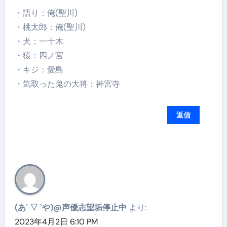
・語り：俺(聖川)
・桃太郎：俺(聖川)
・犬：一十木
・猿：四ノ宮
・キジ：愛島
・気取った鬼の大将：神宮寺
返信
(あ´ ▽ `や)@声優志望垢停止中
より:
2023年4月2日 6:10 PM