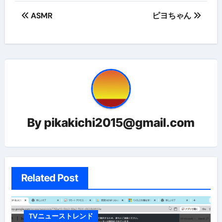
投
ASMR
ピヨちゃん
稿
ナ
ビ
ゲ
ー
By
pikakichi2015@gmail.com
シ
ョ
ン
Related Post
TVニューストレンド