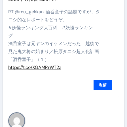
RT @mu_gekkan: 酒呑童子の話題ですが、タ
ニシ的なレポートをどうぞ。
#妖怪ランキング大百科 #妖怪ランキン
グ
酒呑童子は元ヤンのイケメンだった！越後で
見た鬼大将の始まり／松原タニシ超人化計画
「酒呑童子」（１）
https://t.co/XGAMRrWT2z
返信