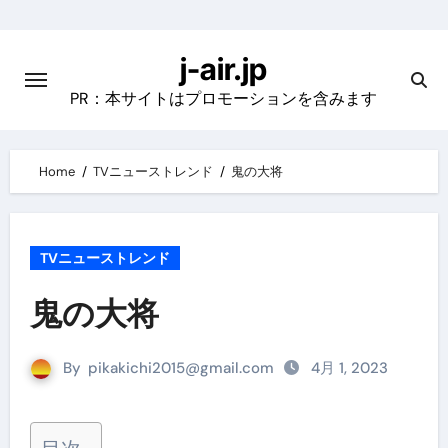
Skip
to
j-air.jp
content
PR：本サイトはプロモーションを含みます
Home
TVニューストレンド
鬼の大将
TVニューストレンド
鬼の大将
By
pikakichi2015@gmail.com
4月 1, 2023