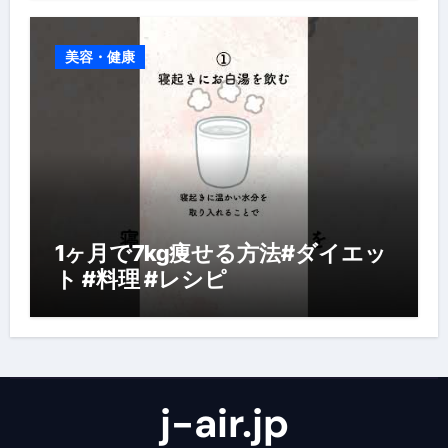
美容・健康
1ヶ月で7kg痩せる方法#ダイエッ
ト #料理 #レシピ
j-air.jp