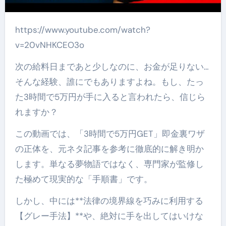
https://www.youtube.com/watch?
v=20vNHKCEO3o
次の給料日まであと少しなのに、お金が足りない…
そんな経験、誰にでもありますよね。もし、たっ
た3時間で5万円が手に入ると言われたら、信じら
れますか？
この動画では、「3時間で5万円GET」即金裏ワザ
の正体を、元ネタ記事を参考に徹底的に解き明か
します。単なる夢物語ではなく、専門家が監修し
た極めて現実的な「手順書」です。
しかし、中には**法律の境界線を巧みに利用する
【グレー手法】**や、絶対に手を出してはいけな