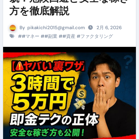
方を徹底解説
By
pikakichi2015@gmail.com
2月 6, 2026
#
#マネー
#
#副業
#
#資産
#
ファクタリング