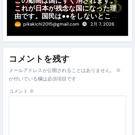
この動画は国にすぐ消されます。
これが日本が残念な国になった理
由です。国民は●●をしないとこの
先さらに貧しくなります。【 竹花
pikakichi2015@gmail.com
2月 7, 2026
貴騎 切り抜き 会社員 まとめ 】
コメントを残す
メールアドレスが公開されることはありません。
※
が付いている欄は必須項目です
コメント
※