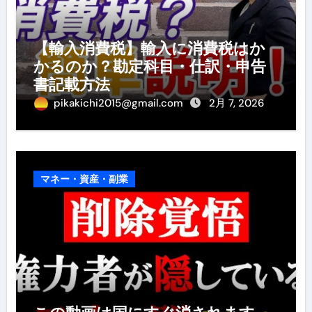
【輸入消費税】輸入に消費税はか
かるのか？勘定科目・仕訳・申告
書記載方法
pikakichi2015@gmail.com
2月 7, 2026
マネー・資産・副業