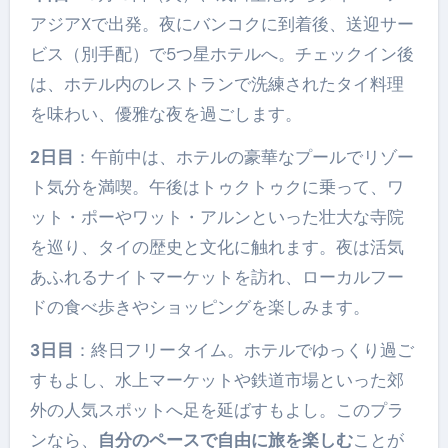
アジアXで出発。夜にバンコクに到着後、送迎サー
ビス（別手配）で5つ星ホテルへ。チェックイン後
は、ホテル内のレストランで洗練されたタイ料理
を味わい、優雅な夜を過ごします。
2日目
：午前中は、ホテルの豪華なプールでリゾー
ト気分を満喫。午後はトゥクトゥクに乗って、ワ
ット・ポーやワット・アルンといった壮大な寺院
を巡り、タイの歴史と文化に触れます。夜は活気
あふれるナイトマーケットを訪れ、ローカルフー
ドの食べ歩きやショッピングを楽しみます。
3日目
：終日フリータイム。ホテルでゆっくり過ご
すもよし、水上マーケットや鉄道市場といった郊
外の人気スポットへ足を延ばすもよし。このプラ
ンなら、
自分のペースで自由に旅を楽しむ
ことが