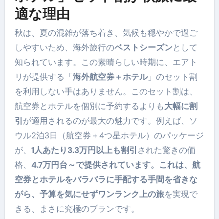
適な理由
秋は、夏の混雑が落ち着き、気候も穏やかで過ご
しやすいため、海外旅行の
ベストシーズン
として
知られています。この素晴らしい時期に、エアト
リが提供する「
海外航空券＋ホテル
」のセット割
を利用しない手はありません。このセット割は、
航空券とホテルを個別に予約するよりも
大幅に割
引
が適用されるのが最大の魅力です。例えば、ソ
ウル2泊3日（航空券＋4つ星ホテル）のパッケージ
が、
1人あたり3.3万円以上も割引
された驚きの価
格、
4.7万円台～で提供されています。これは、航
空券とホテルをバラバラに手配する手間を省きな
がら、予算を気にせずワンランク上の旅
を実現で
きる、まさに究極のプランです。