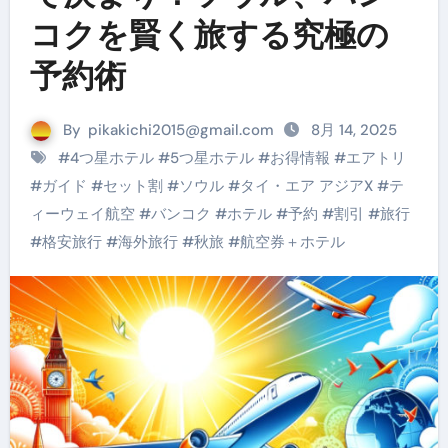
コクを賢く旅する究極の
予約術
By
pikakichi2015@gmail.com
8月 14, 2025
#
4つ星ホテル
#
5つ星ホテル
#
お得情報
#
エアトリ
#
ガイド
#
セット割
#
ソウル
#
タイ・エア アジアX
#
テ
ィーウェイ航空
#
バンコク
#
ホテル
#
予約
#
割引
#
旅行
#
格安旅行
#
海外旅行
#
秋旅
#
航空券＋ホテル