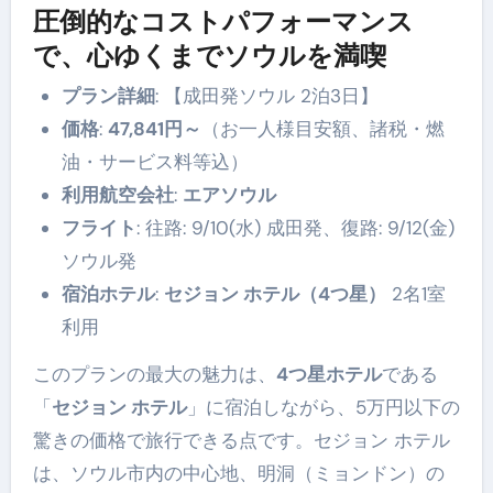
圧倒的なコストパフォーマンス
で、心ゆくまでソウルを満喫
プラン詳細
: 【成田発ソウル 2泊3日】
価格
:
47,841円～
（お一人様目安額、諸税・燃
油・サービス料等込）
利用航空会社
:
エアソウル
フライト
: 往路: 9/10(水) 成田発、復路: 9/12(金)
ソウル発
宿泊ホテル
:
セジョン ホテル（4つ星）
2名1室
利用
このプランの最大の魅力は、
4つ星ホテル
である
「
セジョン ホテル
」に宿泊しながら、5万円以下の
驚きの価格で旅行できる点です。セジョン ホテル
は、ソウル市内の中心地、明洞（ミョンドン）の