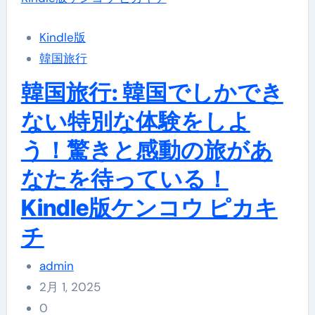
Kindle版
韓国旅行
韓国旅行: 韓国でしかでき
ない特別な体験をしよ
う！驚きと感動の旅があ
なたを待っている！
Kindle版ケンコウ ピカキ
チ
admin
2月 1, 2025
0