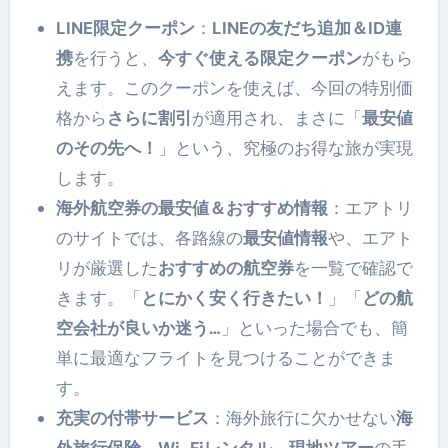
LINE限定クーポン
：
LINEの友だち追加＆ID連
携
を行うと、
今すぐ使える限定クーポン
がもら
えます。このクーポンを使えば、今回の特別価
格から
さらに割引
が適用され、まさに「
最安値
のその先へ！
」という、究極のお得な旅が実現
します。
海外航空券の最安値＆おすすめ情報
：エアトリ
のサイトでは、各路線の
最安値情報
や、エアト
リが厳選した
おすすめの航空券
を一覧で確認で
きます。「
とにかく安く行きたい！
」「
どの航
空会社が良いか迷う…
」といった場合でも、簡
単に最適なフライトを見つけることができま
す。
充実の付帯サービス
：海外旅行に欠かせない
海
外旅行保険、Wi-Fiレンタル、現地ツアー
の手