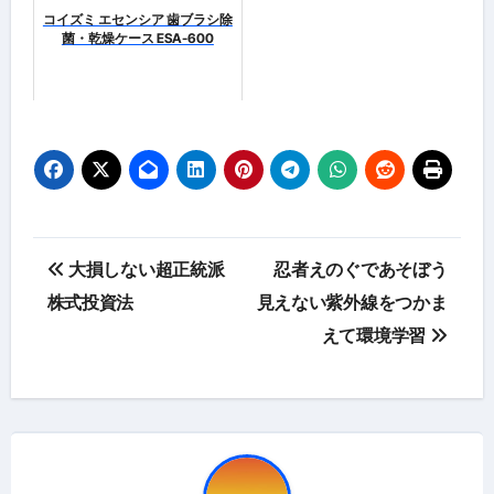
コイズミ エセンシア 歯ブラシ除
菌・乾燥ケース ESA-600
投
大損しない超正統派
忍者えのぐであそぼう
稿
株式投資法
見えない紫外線をつかま
えて環境学習
ナ
ビ
ゲ
ー