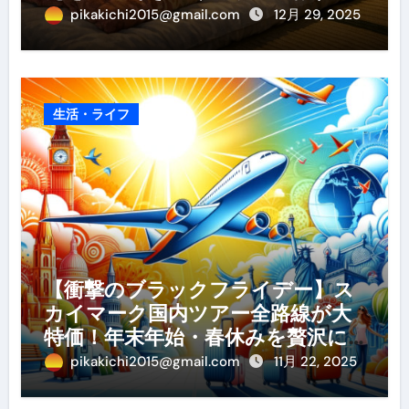
め・選び方・洗い方・Q&Aまで
pikakichi2015@gmail.com
12月 29, 2025
生活・ライフ
【衝撃のブラックフライデー】ス
カイマーク国内ツアー全路線が大
特価！年末年始・春休みを贅沢に
過ごす賢い予約ガイド
pikakichi2015@gmail.com
11月 22, 2025