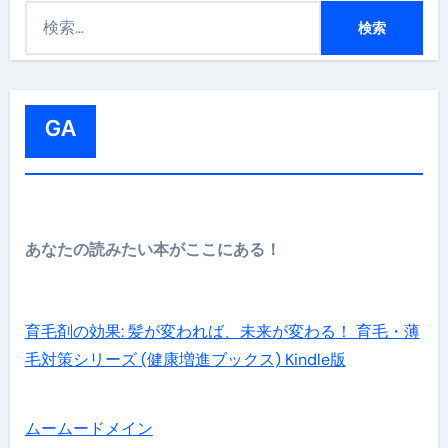
検
索
:
GA
あなたの読みたい本がここにある！
育毛剤の効果: 髪が変われば、未来が変わる！ 育毛・薄
毛対策シリーズ (健康増進ブックス) Kindle版
ムームードメイン