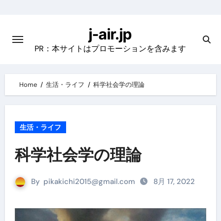
Skip
to
j-air.jp
content
PR：本サイトはプロモーションを含みます
Home
生活・ライフ
科学社会学の理論
生活・ライフ
科学社会学の理論
By
pikakichi2015@gmail.com
8月 17, 2022