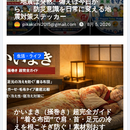
「地震は突然、備えは今日か
ら。」防災意識を日常に変える地
震対策ステッカー
pikakichi2015@gmail.com
8月 5, 2026
生活・ライフ
かいまき（掻巻き）超完全ガイド
｜“着る布団”で肩・首・足元の冷
えを根こそぎ防ぐ！素材別おすす