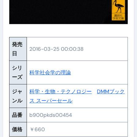
発売
2016-03-25 00:00:38
日
シリ
科学社会学の理論
ーズ
ジャ
科学・生物・テクノロジー
DMMブック
ンル
ス スーパーセール
品番
b900pkds00454
価格
￥660